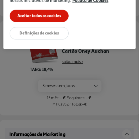
nossas iniciativas de marketing.
Política de Cookies
Entrega estimada entre
24/08/2026 e 25/08/2026
Aceitar todos os cookies
Opções de Financiamento
Definições de cookies
Pague com o seu
Cartão Oney Auchan
saiba mais >
TAEG: 18,4%
3 meses sem juros
- €
- €
1º mês:
Seguintes:
- €
MTIC (Valor Total):
Informações de Marketing