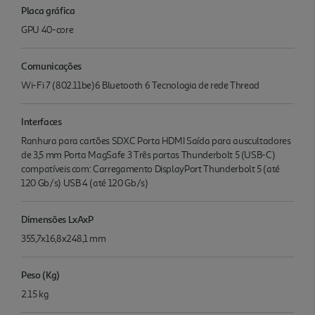
Placa gráfica
GPU 40-core
Comunicações
Wi-Fi 7 (802.11be)6 Bluetooth 6 Tecnologia de rede Thread
Interfaces
Ranhura para cartões SDXC Porta HDMI Saída para auscultadores
de 3,5 mm Porta MagSafe 3 Três portas Thunderbolt 5 (USB-C)
compatíveis com: Carrega­mento DisplayPort Thunderbolt 5 (até
120 Gb/s) USB 4 (até 120 Gb/s)
Dimensões LxAxP
355,7x16,8x248,1 mm
Peso (Kg)
2.15 kg