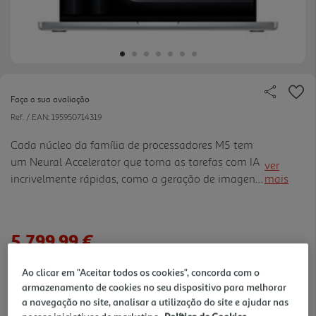
Faça a sua avaliação
Ref. / EAN:
195950714319
Cada núcleo da família de proces­sadores M5 tem
um Neural Accelerator que torna as tarefas com IA
ver
incrivelmente rápidas, como a geração de imagens
mais
baseada em modelos de difusão, o proces­samento
de prompts de LLM e o treino de modelos de
transfor­mação no dispositivo. O Neural Engine 16-
5.799,99 €
core torna o MacBook Pro mais rápido e eficiente, e
potencia a Apple Intelligence.
Ao clicar em "Aceitar todos os cookies", concorda com o
armazenamento de cookies no seu dispositivo para melhorar
a navegação no site, analisar a utilização do site e ajudar nas
verificar stock em loja >