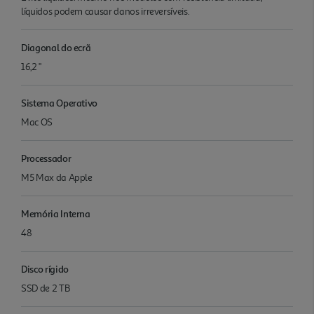
líquidos podem causar danos irreversíveis.
Diagonal do ecrã
16,2 "
Sistema Operativo
Mac OS
Processador
M5 Max da Apple
Memória Interna
48
Disco rígido
SSD de 2 TB