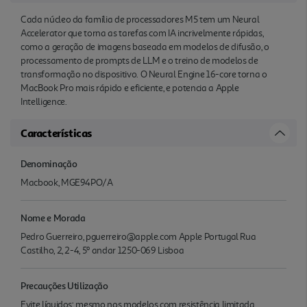
Cada núcleo da família de proces­sadores M5 tem um Neural
Accelerator que torna as tarefas com IA incrivelmente rápidas,
como a geração de imagens baseada em modelos de difusão, o
proces­samento de prompts de LLM e o treino de modelos de
transfor­mação no dispositivo. O Neural Engine 16-core torna o
MacBook Pro mais rápido e eficiente, e potencia a Apple
Intelligence.
Características
Denominação
Macbook, MGE94PO/A
Nome e Morada
Pedro Guerreiro, pguerreiro@apple.com Apple Portugal Rua
Castilho, 2, 2-4, 5º andar 1250-069 Lisboa
Precauções Utilização
Evite líquidos: mesmo nos modelos com resistência limitada,