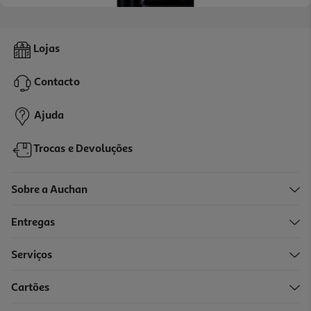
Macbook Pro 16' Apple (m5 Max/48gb/2tb Space Black)
Lojas
5799.99 €/un
Contacto
5.799,99 €
Ajuda
Trocas e Devoluções
Sobre a Auchan
Entregas
Serviços
Cartões
Macbook Pro 16' Apple (m5 Pro/48gb/1tb Silver)