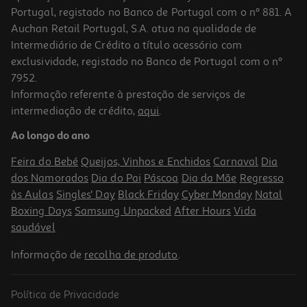
Portugal, registado no Banco de Portugal com o nº 881. A
Auchan Retail Portugal, S.A. atua na qualidade de
Intermediário de Crédito a título acessório com
exclusividade, registado no Banco de Portugal com o nº
7952.
Informação referente à prestação de serviços de
intermediação de crédito,
aqui
.
Macbook Pro 16' Apple (13'' M5 Pro/48gb/1tb Space Black)
Ao longo do ano
4159.99 €/un
Feira do Bebé
Queijos, Vinhos e Enchidos
Carnaval
Dia
4.159,99 €
dos Namorados
Dia do Pai
Páscoa
Dia da Mãe
Regresso
às Aulas
Singles' Day
Black Friday
Cyber Monday
Natal
Boxing Days
Samsung Unpacked
After Hours
Vida
saudável
Informação de
recolha de produto
.
Política de Privacidade