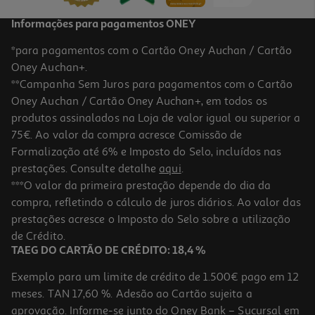
Informações para pagamentos ONEY
*para pagamentos com o Cartão Oney Auchan / Cartão
Oney Auchan+.
**Campanha Sem Juros para pagamentos com o Cartão
Oney Auchan / Cartão Oney Auchan+, em todos os
produtos assinalados na Loja de valor igual ou superior a
75€. Ao valor da compra acresce Comissão de
Formalização até 6% e Imposto do Selo, incluídos nas
prestações. Consulte detalhe
aqui
.
Macbook Pro 14' Apple (m5 Max/36gb/2tb Silver)
***O valor da primeira prestação depende do dia da
compra, refletindo o cálculo de juros diários. Ao valor das
4899.99 €/un
prestações acresce o Imposto do Selo sobre a utilização
4.899,99 €
de Crédito.
TAEG DO CARTÃO DE CRÉDITO: 18,4 %
Exemplo para um limite de crédito de 1.500€ pago em 12
meses. TAN 17,60 %. Adesão ao Cartão sujeita a
aprovação. Informe-se junto do Oney Bank – Sucursal em