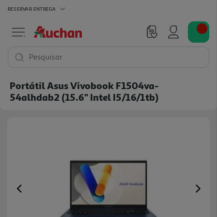
RESERVAR
ENTREGA
Pesquisar
Portátil Asus Vivobook F1504va-
54alhdab2 (15.6" Intel I5/16/1tb)
Previous
Ne