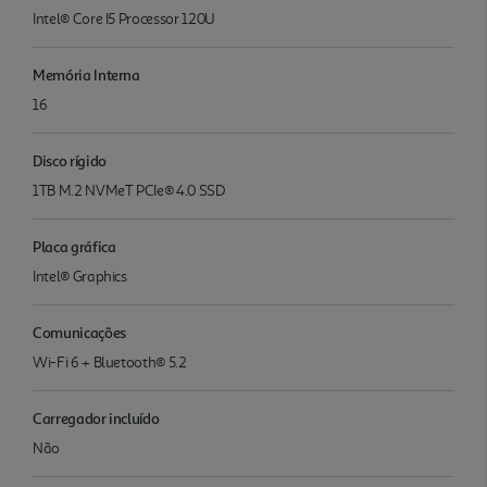
Intel® Core I5 Processor 120U
Memória Interna
16
Disco rígido
1TB M.2 NVMeT PCIe® 4.0 SSD
Placa gráfica
Intel® Graphics
Comunicações
Wi-Fi 6 + Bluetooth® 5.2
Carregador incluído
Não