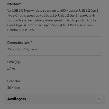
Interfaces
"1x USB 2.0 Type-A (data speed up to 480Mbps) 1x USB 3.2 Gen 1
Type-C (data speed up to 5Gbps) 1x USB 3.2 Gen 1 Type-C with
support for power delivery (data speed up to 5Gbps) 2x USB 3.2
Gen 1 Type-A (data speed up to 5Gbps) 1x HDMI 1.4 1x 3.5mm
Combo Aud io Jack"
Dimensões LxAxP
359,7x17,9x232,5 mm
Peso (Kg)
1.7 kg
Garantia
36 Meses
Avaliações