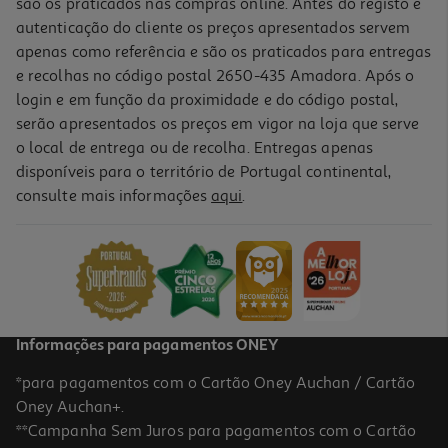
são os praticados nas compras online. Antes do registo e
autenticação do cliente os preços apresentados servem
apenas como referência e são os praticados para entregas
e recolhas no código postal 2650-435 Amadora. Após o
login e em função da proximidade e do código postal,
serão apresentados os preços em vigor na loja que serve
o local de entrega ou de recolha. Entregas apenas
disponíveis para o território de Portugal continental,
5.0
(1)
consulte mais informações
aqui
.
Portátil Hp 15-Fc0110np (15.6'' Amd Ryzen 7-5825u Ram:16gb 1tb)
699.99 €/un
699,99 €
Informações para pagamentos ONEY
*para pagamentos com o Cartão Oney Auchan / Cartão
Oney Auchan+.
**Campanha Sem Juros para pagamentos com o Cartão