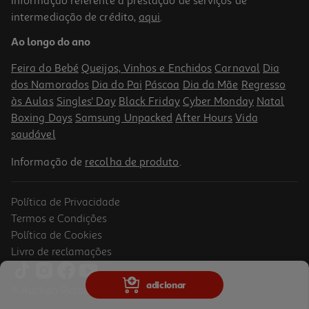
Informação referente à prestação de serviços de
intermediação de crédito,
aqui
.
Portátil Lenovo Ideapad Slim 3 (15.3" Amd Ryzen 7 / Ram:16gb /
1tb / Amd Radeon 680m Graphics)
Ao longo do ano
699.99 €/un
Feira do Bebé
Queijos, Vinhos e Enchidos
Carnaval
Dia
699,99 €
dos Namorados
Dia do Pai
Páscoa
Dia da Mãe
Regresso
às Aulas
Singles' Day
Black Friday
Cyber Monday
Natal
Boxing Days
Samsung Unpacked
After Hours
Vida
saudável
Informação de
recolha de produto
.
Política de Privacidade
Termos e Condições
Política de Cookies
Livro de reclamações
Portátil Hp 15-Fd0121np (15.6'' Intel I7-1355u Ram:16b 1tb)
adicionar
© Auchan Retail Portugal
849.99 €/un