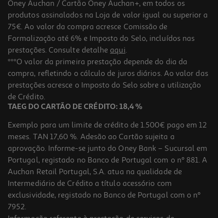
Oney Auchan / Cartão Oney Auchan+, em todos os
produtos assinalados na Loja de valor igual ou superior a
75€. Ao valor da compra acresce Comissão de
Formalização até 6% e Imposto do Selo, incluídos nas
prestações. Consulte detalhe
aqui
.
Portátil Lenovo Ideapad Slim 3 15amn8-402 (15.6" R5/16/512gb)
***O valor da primeira prestação depende do dia da
compra, refletindo o cálculo de juros diários. Ao valor das
529.99 €/un
prestações acresce o Imposto do Selo sobre a utilização
529,99 €
de Crédito.
TAEG DO CARTÃO DE CRÉDITO: 18,4 %
Exemplo para um limite de crédito de 1.500€ pago em 12
meses. TAN 17,60 %. Adesão ao Cartão sujeita a
aprovação. Informe-se junto do Oney Bank – Sucursal em
Portugal, registado no Banco de Portugal com o nº 881. A
Auchan Retail Portugal, S.A. atua na qualidade de
Intermediário de Crédito a título acessório com
exclusividade, registado no Banco de Portugal com o nº
7952.