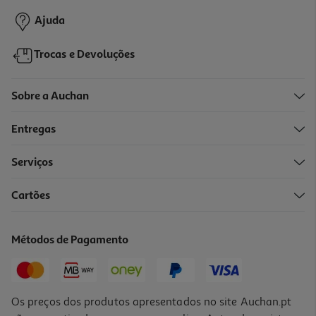
Ajuda
Trocas e Devoluções
Sobre a Auchan
Entregas
Serviços
Cartões
Portátil Hp Omnibook 3 15-Fn0008np (15.6" Ryzen Ai 5 Ram:16gb
1tb)
799.99 €/un
Métodos de Pagamento
799,99 €
Os preços dos produtos apresentados no site Auchan.pt