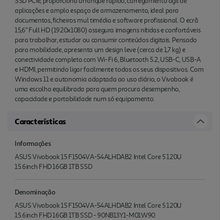
SSD PCIe, proporciona arranque rápido, carregamento ágil de
aplicações e amplo espaço de armazenamento, ideal para
documentos, ficheiros mul timédia e software profissional. O ecrã
15,6" Full HD (1920x1080) assegura imagens nítidas e confortáveis
para trabalhar, estudar ou consumir conteúdos digitais. Pensado
para mobilidade, apresenta um design leve (cerca de 1,7 kg) e
conectividade completa com Wi-Fi 6, Bluetooth 5.2, USB-C, USB-A
e HDMI, permitindo ligar facilmente todos os seus dispositivos. Com
Windows 11 e autonomia adaptada ao uso diário, o Vivobook é
uma escolha equilibrada para quem procura desempenho,
capacidade e portabilidade num só equipamento.
Características
Informações
ASUS Vivobook 15 F1504VA-54ALHDAB2 Intel Core 5 120U
15.6inch FHD 16GB 1TB SSD
Denominação
ASUS Vivobook 15 F1504VA-54ALHDAB2 Intel Core 5 120U
15.6inch FHD 16GB 1TB SSD - 90NB13Y1-M01W90