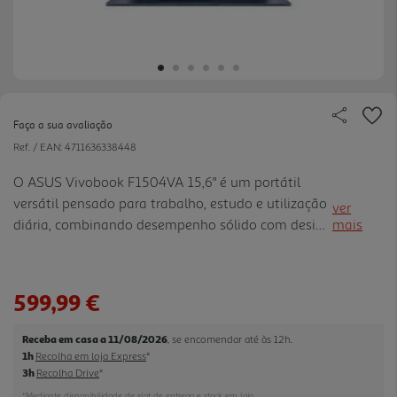
Faça a sua avaliação
Ref. / EAN:
4711636338448
O ASUS Vivobook F1504VA 15,6" é um portátil
versátil pensado para trabalho, estudo e utilização
ver
diária, combinando desempenho sólido com design
mais
leve e moderno. Equipado com processador Intel®
CoreT 5 120U, garante fluidez na multitarefa,
navegação, produt ividade e aplicações do dia a
599,99 €
dia, oferecendo uma experiência rápida e eficiente.
Com 16 GB de memória RAM e 1 TB SSD PCIe,
Receba em casa a 11/08/2026
, se encomendar até às 12h.
proporciona arranque rápido, carregamento ágil de
1h
Recolha em loja Express
*
aplicações e amplo espaço de armazenamento,
3h
Recolha Drive
*
ideal para documentos, ficheiros mul timédia e
*Mediante disponibilidade de slot de entrega e stock em loja.