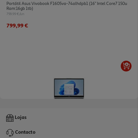
Portátil Asus Vivobook F1605va-74alhdpb1 (16" Intel Core7 150u
Ram:16gb 1tb)
799.99 €/un
799,99 €
Portátil Hp 15-Fd0117np (15.6" Intel I5-1334u Ram:16gb 1tb Intel Iris
Lojas
X Graphics)
699.99 €/un
Contacto
699,99 €