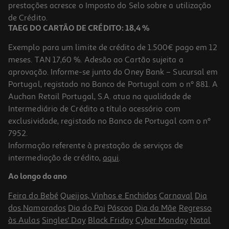
prestações acresce o Imposto do Selo sobre a utilização
64,99 €
de Crédito.
TAEG DO CARTÃO DE CRÉDITO: 18,4 %
Exemplo para um limite de crédito de 1.500€ pago em 12
meses. TAN 17,60 %. Adesão ao Cartão sujeita a
aprovação. Informe-se junto do Oney Bank – Sucursal em
Portugal, registado no Banco de Portugal com o nº 881. A
Auchan Retail Portugal, S.A. atua na qualidade de
Intermediário de Crédito a título acessório com
exclusividade, registado no Banco de Portugal com o nº
7952.
Informação referente à prestação de serviços de
intermediação de crédito,
aqui
.
Impressora Multifunções Epson Workforce Wf-7830dtwf
Ao longo do ano
299.99 €/un
Feira do Bebé
Queijos, Vinhos e Enchidos
Carnaval
Dia
299,99 €
dos Namorados
Dia do Pai
Páscoa
Dia da Mãe
Regresso
às Aulas
Singles' Day
Black Friday
Cyber Monday
Natal