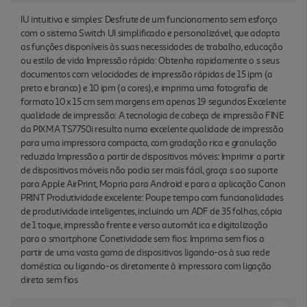
IU intuitiva e simples: Desfrute de um funcionamento sem esforço
com o sistema Switch UI simplificado e personalizável, que adapta
as funções disponíveis às suas necessidades de trabalho, educação
ou estilo de vida Impressão rápida: Obtenha rapidamente o s seus
documentos com velocidades de impressão rápidas de 15 ipm (a
preto e branco) e 10 ipm (a cores), e imprima uma fotografia de
formato 10 x 15 cm sem margens em apenas 19 segundos Excelente
qualidade de impressão: A tecnologia de cabeça de impressão FINE
da PIXMA TS7750i resulta numa excelente qualidade de impressão
para uma impressora compacta, com gradação rica e granulação
reduzida Impressão a partir de dispositivos móveis: Imprimir a partir
de dispositivos móveis não podia ser mais fácil, graça s ao suporte
para Apple AirPrint, Mopria para Android e para a aplicação Canon
PRINT Produtividade excelente: Poupe tempo com funcionalidades
de produtividade inteligentes, incluindo um ADF de 35 folhas, cópia
de 1 toque, impressão frente e verso automát ica e digitalização
para o smartphone Conetividade sem fios: Imprima sem fios a
partir de uma vasta gama de dispositivos ligando-os à sua rede
doméstica ou ligando-os diretamente à impressora com ligação
direta sem fios