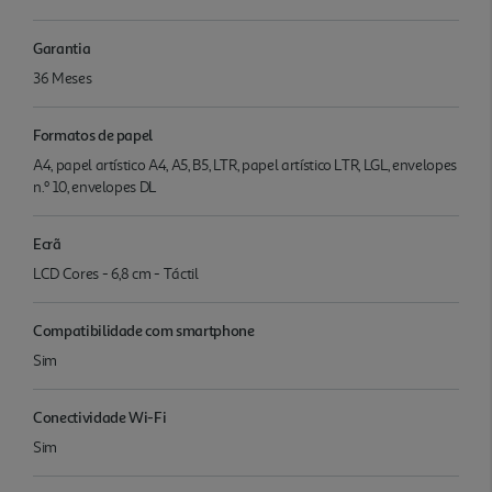
Garantia
36 Meses
Formatos de papel
A4, papel artístico A4, A5, B5, LTR, papel artístico LTR, LGL, envelopes
n.º 10, envelopes DL
Ecrã
LCD Cores - 6,8 cm - Táctil
Compatibilidade com smartphone
Sim
Conectividade Wi-Fi
Sim