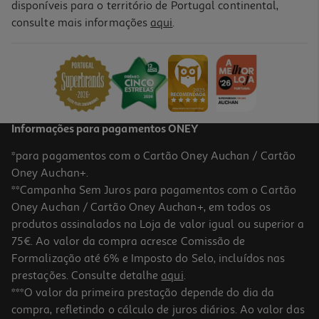
disponíveis para o território de Portugal continental,
4.2
(142)
consulte mais informações
aqui
.
Impressora Multifunções Hp Officejetpro 8122e
159.99 €/un
159,99 €
Informações para pagamentos ONEY
*para pagamentos com o Cartão Oney Auchan / Cartão
Oney Auchan+.
**Campanha Sem Juros para pagamentos com o Cartão
Oney Auchan / Cartão Oney Auchan+, em todos os
produtos assinalados na Loja de valor igual ou superior a
75€. Ao valor da compra acresce Comissão de
Formalização até 6% e Imposto do Selo, incluídos nas
prestações. Consulte detalhe
aqui
.
5.0
(2)
Multifunções Jacto Tinta Canon Pixma Ts6550i
***O valor da primeira prestação depende do dia da
compra, refletindo o cálculo de juros diários. Ao valor das
64.99 €/un