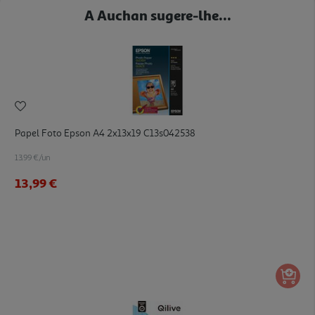
A Auchan sugere-lhe...
Papel Foto Epson A4 2x13x19 C13s042538
13.99 €/un
13,99 €