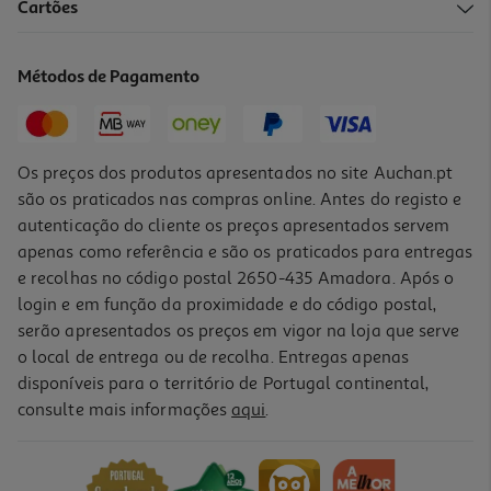
Cartões
Carregador Telemovel Qilive 600173827 Carro 1 Usb 12w+usb
14.99 €/un
Métodos de Pagamento
14,99 €
Os preços dos produtos apresentados no site Auchan.pt
são os praticados nas compras online. Antes do registo e
autenticação do cliente os preços apresentados servem
apenas como referência e são os praticados para entregas
e recolhas no código postal 2650-435 Amadora. Após o
login e em função da proximidade e do código postal,
serão apresentados os preços em vigor na loja que serve
o local de entrega ou de recolha. Entregas apenas
disponíveis para o território de Portugal continental,
3.7
(12)
consulte mais informações
aqui
.
Pen Usb Qilive 16gb 3.2 Vermelha
8.99 €/un