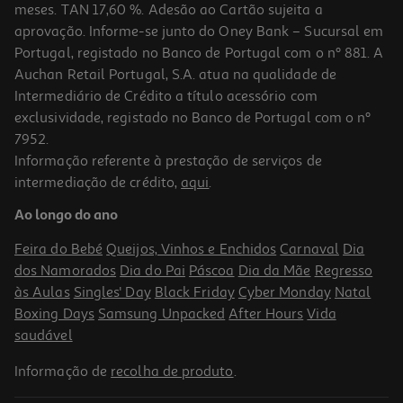
meses. TAN 17,60 %. Adesão ao Cartão sujeita a
aprovação. Informe-se junto do Oney Bank – Sucursal em
Portugal, registado no Banco de Portugal com o nº 881. A
Auchan Retail Portugal, S.A. atua na qualidade de
Intermediário de Crédito a título acessório com
exclusividade, registado no Banco de Portugal com o nº
7952.
Informação referente à prestação de serviços de
4.5
(4)
intermediação de crédito,
aqui
.
Tinteiro Qilive Hp 301xl H-301c Xl
Ao longo do ano
24.99 €/un
Feira do Bebé
Queijos, Vinhos e Enchidos
Carnaval
Dia
24,99 €
dos Namorados
Dia do Pai
Páscoa
Dia da Mãe
Regresso
às Aulas
Singles' Day
Black Friday
Cyber Monday
Natal
Boxing Days
Samsung Unpacked
After Hours
Vida
saudável
Informação de
recolha de produto
.