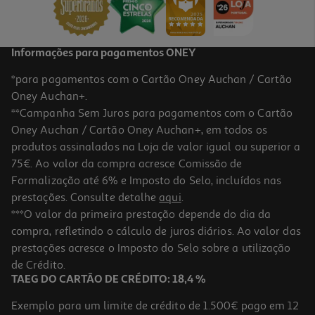
8,99 €
Informações para pagamentos ONEY
*para pagamentos com o Cartão Oney Auchan / Cartão
Oney Auchan+.
**Campanha Sem Juros para pagamentos com o Cartão
Oney Auchan / Cartão Oney Auchan+, em todos os
produtos assinalados na Loja de valor igual ou superior a
75€. Ao valor da compra acresce Comissão de
Formalização até 6% e Imposto do Selo, incluídos nas
prestações. Consulte detalhe
aqui
.
4.6
(5)
Aparador Pelos Nariz Qilive Q.7823
***O valor da primeira prestação depende do dia da
compra, refletindo o cálculo de juros diários. Ao valor das
4.99 €/un
prestações acresce o Imposto do Selo sobre a utilização
4,99 €
de Crédito.
TAEG DO CARTÃO DE CRÉDITO: 18,4 %
Exemplo para um limite de crédito de 1.500€ pago em 12