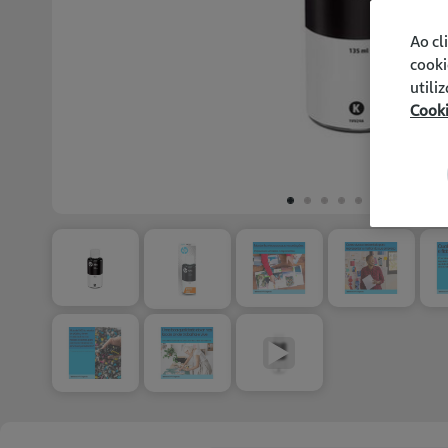
Ao cl
cooki
utili
Cook