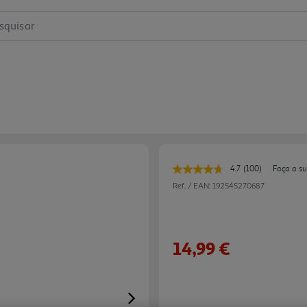
squisar
4.7
(100)
Faça a s
Leu
100
Ref. / EAN:
192545270687
avaliações.
Link
para
a
mesma
14,99 €
página.
Next