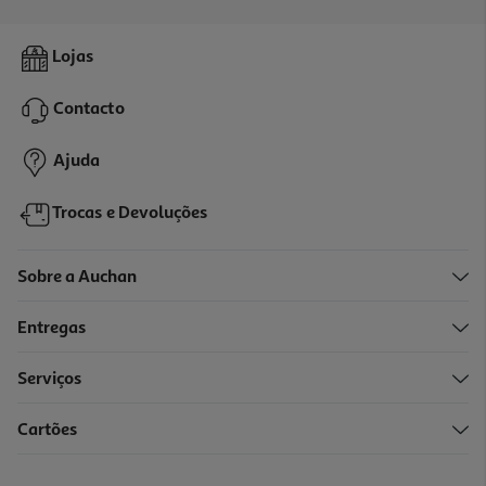
4.5
(2)
Tinteiro Hp 912 Magenta
Lojas
13.99 €/un
Contacto
13,99 €
Ajuda
Trocas e Devoluções
Sobre a Auchan
Entregas
Serviços
4.8
(4)
Cartões
Tinteiro Hp 963 Cyan
27.99 €/un