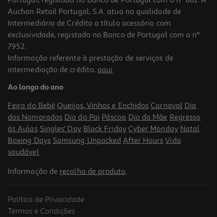
Auchan Retail Portugal, S.A. atua na qualidade de
Intermediário de Crédito a título acessório com
exclusividade, registado no Banco de Portugal com o nº
7952.
Informação referente à prestação de serviços de
4.7
(98)
intermediação de crédito,
aqui
.
Tinteiro Original Hp 31 Cyan 70ml
Ao longo do ano
12.99 €/un
Feira do Bebé
Queijos, Vinhos e Enchidos
Carnaval
Dia
12,99 €
dos Namorados
Dia do Pai
Páscoa
Dia da Mãe
Regresso
às Aulas
Singles' Day
Black Friday
Cyber Monday
Natal
Boxing Days
Samsung Unpacked
After Hours
Vida
saudável
Informação de
recolha de produto
.
Política de Privacidade
Termos e Condições