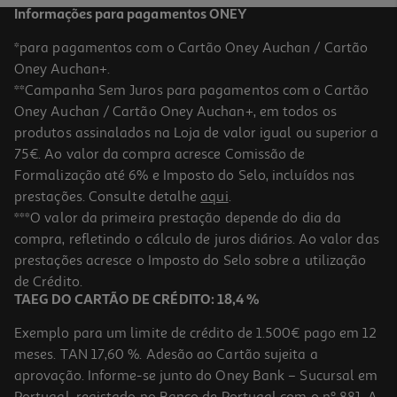
Informações para pagamentos ONEY
*para pagamentos com o Cartão Oney Auchan / Cartão
Oney Auchan+.
**Campanha Sem Juros para pagamentos com o Cartão
Oney Auchan / Cartão Oney Auchan+, em todos os
produtos assinalados na Loja de valor igual ou superior a
75€. Ao valor da compra acresce Comissão de
Formalização até 6% e Imposto do Selo, incluídos nas
prestações. Consulte detalhe
aqui
.
4.6
(50)
Tinteiro Original Hp 953xl Cyan
***O valor da primeira prestação depende do dia da
compra, refletindo o cálculo de juros diários. Ao valor das
54.99 €/un
prestações acresce o Imposto do Selo sobre a utilização
54,99 €
de Crédito.
TAEG DO CARTÃO DE CRÉDITO: 18,4 %
Exemplo para um limite de crédito de 1.500€ pago em 12
meses. TAN 17,60 %. Adesão ao Cartão sujeita a
aprovação. Informe-se junto do Oney Bank – Sucursal em
Portugal, registado no Banco de Portugal com o nº 881. A