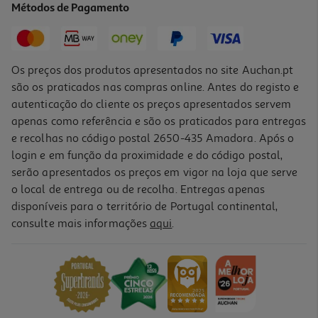
Métodos de Pagamento
27,99 €
Os preços dos produtos apresentados no site Auchan.pt
são os praticados nas compras online. Antes do registo e
autenticação do cliente os preços apresentados servem
apenas como referência e são os praticados para entregas
e recolhas no código postal 2650-435 Amadora. Após o
login e em função da proximidade e do código postal,
serão apresentados os preços em vigor na loja que serve
o local de entrega ou de recolha. Entregas apenas
disponíveis para o território de Portugal continental,
4.6
(16)
consulte mais informações
aqui
.
Tinteiro Hp 953 Cyan
31.99 €/un
31,99 €