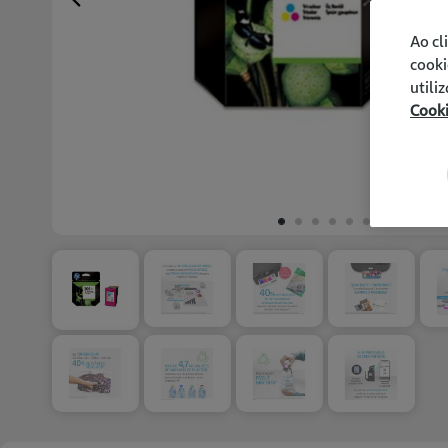
Previous
Ao cl
cooki
utili
Cook