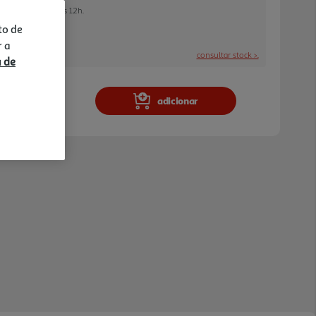
 encomendar até às 12h.
to de
r a
consultar stock >.
a e stock em loja.
a de
adicionar