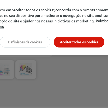
Next
Receba em casa a 11/08/2026
, se
1h
Recolha em loja Express
*
icar em "Aceitar todos os cookies", concorda com o armazenamen
3h
Recolha Drive
*
es no seu dispositivo para melhorar a navegação no site, analisa
*Mediante disponibilidade de slot de entreg
zação do site e ajudar nas nossas iniciativas de marketing.
Polític
ies
Definições de cookies
Aceitar todos os cookies