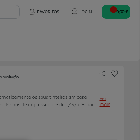
FAVORITOS
LOGIN
0,00 €
a avaliação
omaticamente os seus tinteiros em casa,
ver
mais
es. Planos de impressão desde 1,49/mês para
 Instant Ink. Flexibilidade para atualizar ou
lquer momento, sem custos. Requer uma
stant Ink. Saiba mais.