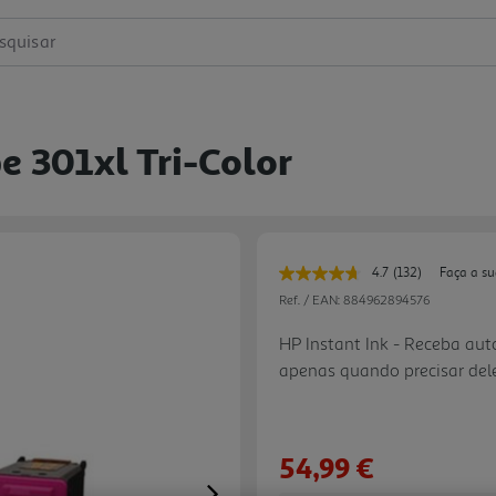
squisar
 301xl Tri-Color
4.7
(132)
Faça a su
Leu
132
Ref. / EAN:
884962894576
avaliações.
Link
HP Instant Ink - Receba aut
para
apenas quando precisar del
a
mesma
imprimir 10 páginas com o HP
página.
cancelar o seu plano a qua
impressora elegível ao HP In
54,99 €