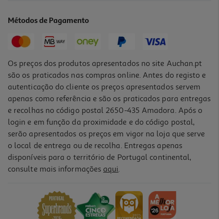
20.99 €/un
Métodos de Pagamento
20,99 €
Os preços dos produtos apresentados no site Auchan.pt
são os praticados nas compras online. Antes do registo e
autenticação do cliente os preços apresentados servem
apenas como referência e são os praticados para entregas
e recolhas no código postal 2650-435 Amadora. Após o
login e em função da proximidade e do código postal,
serão apresentados os preços em vigor na loja que serve
o local de entrega ou de recolha. Entregas apenas
disponíveis para o território de Portugal continental,
1.0
(1)
consulte mais informações
aqui
.
Tinteiro Original Epson Multipack 4-Colours 604
51.99 €/un
51,99 €