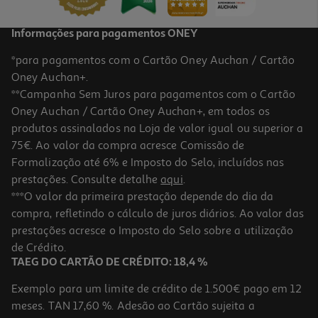
Informações para pagamentos ONEY
*para pagamentos com o Cartão Oney Auchan / Cartão
Oney Auchan+.
**Campanha Sem Juros para pagamentos com o Cartão
Oney Auchan / Cartão Oney Auchan+, em todos os
produtos assinalados na Loja de valor igual ou superior a
75€. Ao valor da compra acresce Comissão de
Formalização até 6% e Imposto do Selo, incluídos nas
prestações. Consulte detalhe
aqui
.
Tinteiro Hp B7rt7ae#ls1 302/304 Black
***O valor da primeira prestação depende do dia da
compra, refletindo o cálculo de juros diários. Ao valor das
23.99 €/un
prestações acresce o Imposto do Selo sobre a utilização
23,99 €
de Crédito.
TAEG DO CARTÃO DE CRÉDITO: 18,4 %
Exemplo para um limite de crédito de 1.500€ pago em 12
meses. TAN 17,60 %. Adesão ao Cartão sujeita a