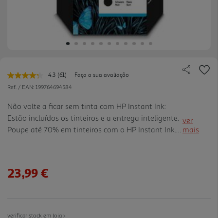
4.3
(61)
Faça a sua avaliação
Leu
61
Ref. / EAN:
199764694584
avaliações.
Link
Não volte a ficar sem tinta com HP Instant Ink:
para
Estão incluídos os tinteiros e a entrega inteligente.
a
ver
mesma
Poupe até 70% em tinteiros com o HP Instant Ink.
mais
página.
Adira para receber tinteiros, a partir de 0,99 /mês.
Flexibilidade para atualizar ou cancelar o seu plan
o a qualquer momento, sem custos.
23,99 €
verificar stock em loja >