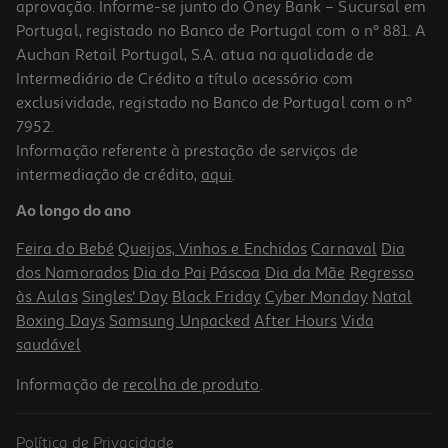
aprovação. Informe-se junto do Oney Bank – Sucursal em
Portugal, registado no Banco de Portugal com o nº 881. A
Auchan Retail Portugal, S.A. atua na qualidade de
Intermediário de Crédito a título acessório com
exclusividade, registado no Banco de Portugal com o nº
7952.
Informação referente à prestação de serviços de
4.6
(128)
intermediação de crédito,
aqui
.
Tinteiro Hp T6n04ae#301 303 Xl Preto
Ao longo do ano
55.99 €/un
Feira do Bebé
Queijos, Vinhos e Enchidos
Carnaval
Dia
55,99 €
dos Namorados
Dia do Pai
Páscoa
Dia da Mãe
Regresso
às Aulas
Singles' Day
Black Friday
Cyber Monday
Natal
Boxing Days
Samsung Unpacked
After Hours
Vida
saudável
Informação de
recolha de produto
.
Política de Privacidade