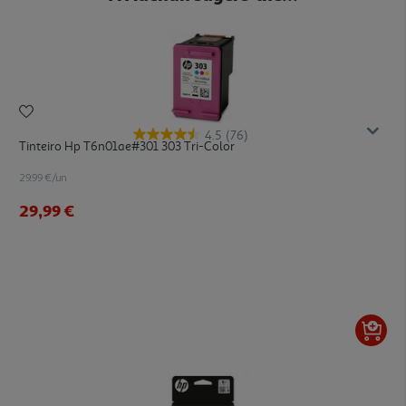
4.5
(76)
Tinteiro Hp T6n01ae#301 303 Tri-Color
29.99 €/un
29,99 €