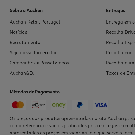
Sobre a Auchan
Entregas
Auchan Retail Portugal
Entrega em c
Tinteiro Original Epson Preto Ecotank Et-102
Notícias
Recolha Driv
18.99 €/un
Recrutamento
Recolha Expr
18,99 €
Seja nosso fornecedor
Recolha em L
Campanhas e Passatempos
Recolha num 
Auchan&Eu
Taxas de Ent
Métodos de Pagamento
Os preços dos produtos apresentados no site Auchan.pt sã
como referência e são os praticados para entregas e reco
apresentados os preços em vigor na loja que serve o local 