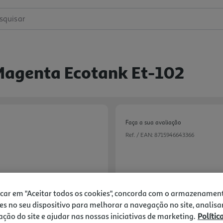
squisar
 Magenta Ecotank Et-102
Faça a sua avaliação
Ref. / EAN:
8715946643366
11,99 €
icar em "Aceitar todos os cookies", concorda com o armazenamen
es no seu dispositivo para melhorar a navegação no site, analisa
zação do site e ajudar nas nossas iniciativas de marketing.
Polític