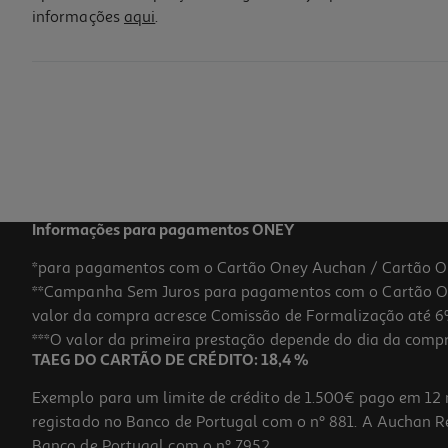
informações
aqui
.
Tinteiro Epson Amarelo Ecotank Et-104
10.99 €/un
10,99 €
Informações para pagamentos ONEY
*para pagamentos com o Cartão Oney Auchan / Cartão O
**Campanha Sem Juros para pagamentos com o Cartão Oney
valor da compra acresce Comissão de Formalização até 6%
***O valor da primeira prestação depende do dia da compra,
TAEG DO CARTÃO DE CRÉDITO: 18,4 %
Exemplo para um limite de crédito de 1.500€ pago em 12 
registado no Banco de Portugal com o nº 881. A Auchan Ret
Banco de Portugal com o nº 7952.