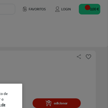
FAVORITOS
LOGIN
0,00 €
to de
r a
adicionar
a de