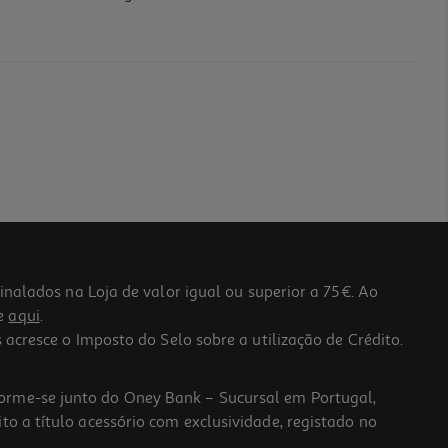
lados na Loja de valor igual ou superior a 75€. Ao
he
aqui
.
 acresce o Imposto do Selo sobre a utilização de Crédito.
forme-se junto do Oney Bank – Sucursal em Portugal,
to a título acessório com exclusividade, registado no