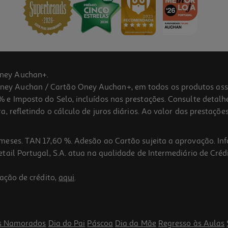
ney Auchan+.
 Auchan / Cartão Oney Auchan+, em todos os produtos assina
 e Imposto do Selo, incluídos nas prestações. Consulte detal
 refletindo o cálculo de juros diários. Ao valor das prestações
meses. TAN 17,60 %. Adesão ao Cartão sujeita a aprovação. In
ail Portugal, S.A. atua na qualidade de Intermediário de Crédi
5.0
(1)
ação de crédito,
aqui
.
s Namorados
Dia do Pai
Páscoa
Dia da Mãe
Regresso às Aulas