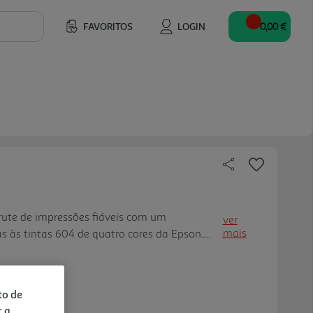
FAVORITOS
LOGIN
0,00 €
rute de impressões fiáveis com um
ver
mais
s às tintas 604 de quatro cores da Epson.
as corantes e tintas pretas pigmentadas,
uz impressões coloridas e def inidas. Reduza
as tintas XL Sendo fornecidas
to de
oferecem excelente valor, assim basta
r a