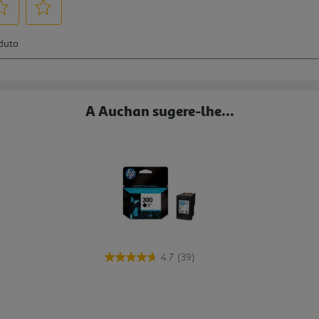
A Auchan sugere-lhe...
4.7
(39)