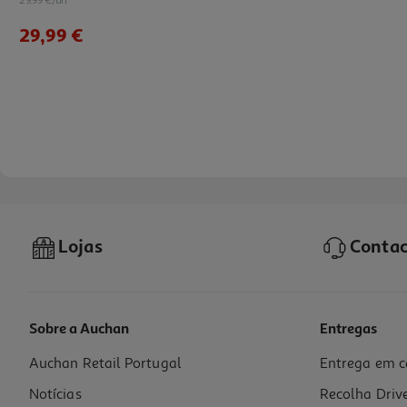
29,99 €
Lojas
Contac
Sobre a Auchan
Entregas
Auchan Retail Portugal
Entrega em c
Tinteiro Original Epson Singlepack Cyan 604xl
Notícias
Recolha Driv
19.99 €/un