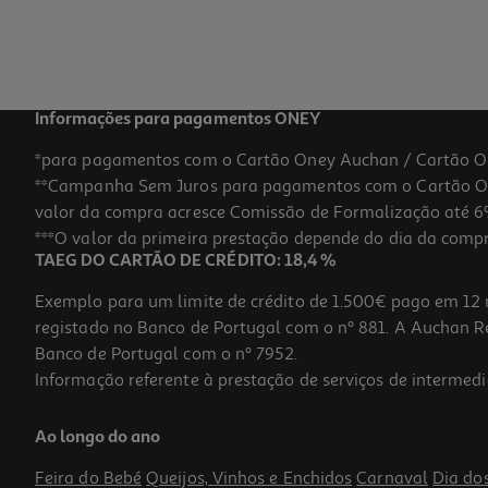
10,49 €
Informações para pagamentos ONEY
*para pagamentos com o Cartão Oney Auchan / Cartão O
**Campanha Sem Juros para pagamentos com o Cartão Oney
valor da compra acresce Comissão de Formalização até 6%
***O valor da primeira prestação depende do dia da compra,
TAEG DO CARTÃO DE CRÉDITO: 18,4 %
Exemplo para um limite de crédito de 1.500€ pago em 12 
registado no Banco de Portugal com o nº 881. A Auchan Ret
Banco de Portugal com o nº 7952.
Informação referente à prestação de serviços de intermedi
Tinteiro Canon Tricolor Cl-546
Ao longo do ano
25.99 €/un
Feira do Bebé
Queijos, Vinhos e Enchidos
Carnaval
Dia do
25,99 €