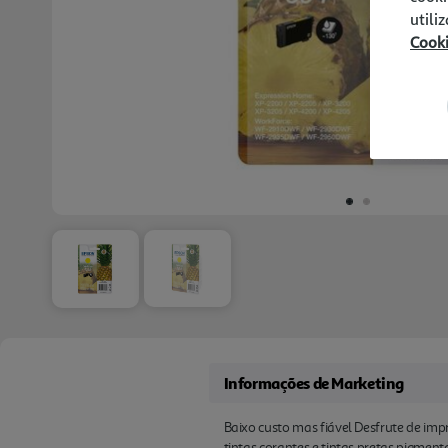
utili
Cook
Informações de Marketing
Baixo custo mas fiável Desfrute de imp
tintas corantes e tintas pretas pigment