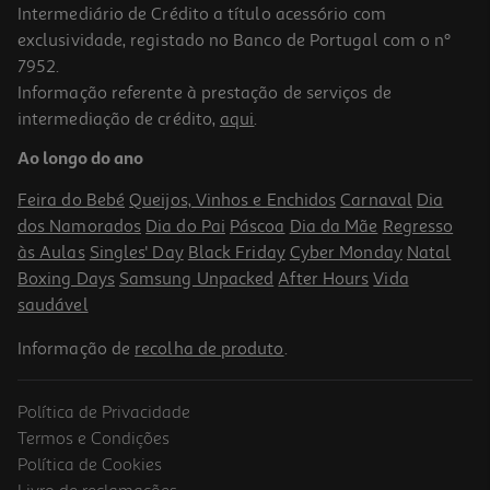
Intermediário de Crédito a título acessório com
exclusividade, registado no Banco de Portugal com o nº
7952.
Informação referente à prestação de serviços de
3.3
(3)
intermediação de crédito,
aqui
.
Tinteiro Original Hp 937 Black 4s6w5ne#se1
Ao longo do ano
49.99 €/un
Feira do Bebé
Queijos, Vinhos e Enchidos
Carnaval
Dia
49,99 €
dos Namorados
Dia do Pai
Páscoa
Dia da Mãe
Regresso
às Aulas
Singles' Day
Black Friday
Cyber Monday
Natal
Boxing Days
Samsung Unpacked
After Hours
Vida
saudável
Informação de
recolha de produto
.
Política de Privacidade
Termos e Condições
Política de Cookies
Livro de reclamações