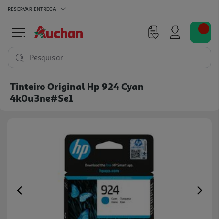
RESERVAR
ENTREGA
Pesquisar
Tinteiro Original Hp 924 Cyan
4k0u3ne#se1
Previous
Ne