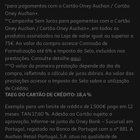
*para pagamentos com o Cartão Oney Auchan / Cartão
Oney Auchan+.
**Campanha Sem Juros para pagamentos com o Cartão
Oney Auchan / Cartão Oney Auchan+, em todos os
produtos assinalados na Loja de valor igual ou superior a
75€. Ao valor da compra acresce Comissão de
Formalização até 6% e Imposto do Selo, incluídos nas
prestações. Consulte detalhe
aqui
.
1.0
(1)
Tinteiro Original Hp 937 Ciano 4s6w2ne#se1
***O valor da primeira prestação depende do dia da
compra, refletindo o cálculo de juros diários. Ao valor das
31.99 €/un
prestações acresce o Imposto do Selo sobre a utilização
31,99 €
de Crédito.
TAEG DO CARTÃO DE CRÉDITO: 18,4 %
Exemplo para um limite de crédito de 1.500€ pago em 12
meses. TAN 17,60 %. Adesão ao Cartão sujeita a
aprovação. Informe-se junto do Oney Bank – Sucursal em
Portugal, registado no Banco de Portugal com o nº 881. A
Auchan Retail Portugal, S.A. atua na qualidade de