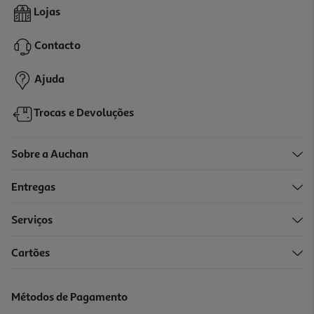
Tinteiro Original Hp 924 Magenta 4k0u4ne#se1
Lojas
16.49 €/un
Contacto
16,49 €
Ajuda
Trocas e Devoluções
Sobre a Auchan
Entregas
Serviços
Cartões
Tinteiro Original Hp 924 Yellow 4k0u5ne#se1
16.49 €/un
Métodos de Pagamento
16,49 €