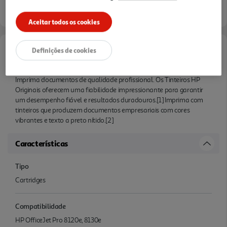
Entrega estimada entre
12/08/2026 e 13/08/2026
Aceitar todos os cookies
Definições de cookies
Informações de Marketing
Imprima documentos de qualidade profissional. Os Tinteiros HP
Originais oferecem uma fiabilidade impressionante para garantir
um desempenho fiável e resultados duradouros.[1] Imprima com
tinteiros que produzem documentos empresariais com cores
vibrantes e texto a preto nítido.[2]
Características
Tipo
Cartridges
Compatibilidade
HP OfficeJet Pro 8120e, 8130e