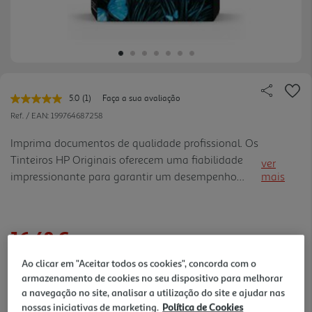
5.0
(1)
Faça a sua avaliação
Leu
uma
Ref. / EAN:
199764687258
avaliação.
Link
Imprima documentos de qualidade profissional. Os
para
Tinteiros HP Originais oferecem uma fiabilidade
a
ver
mesma
impressionante para garantir um desempenho
mais
página.
fiável e resultados duradouros.[1] Imprima com
tinteiros que produzem documentos empresariais
com cores vibrantes e texto a preto nítido.[2]
16,49 €
Ao clicar em "Aceitar todos os cookies", concorda com o
armazenamento de cookies no seu dispositivo para melhorar
a navegação no site, analisar a utilização do site e ajudar nas
verificar stock em loja >
nossas iniciativas de marketing.
Política de Cookies