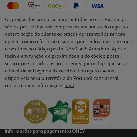
Os preços dos produtos apresentados no site Auchan.pt
são os praticados nas compras online. Antes do registo e
autenticação do cliente os preços apresentados servem
apenas como referência e são os praticados para entregas
e recolhas no código postal 2650-435 Amadora. Após o
login e em função da proximidade e do código postal,
serão apresentados os preços em vigor na loja que serve
o local de entrega ou de recolha. Entregas apenas
disponíveis para o território de Portugal continental,
4.3
(21)
consulte mais informações
aqui
.
Tinteiro Original Hp 924 4-Pack Preto E Cmyk
81.49 €/un
81,49 €
Informações para pagamentos ONEY