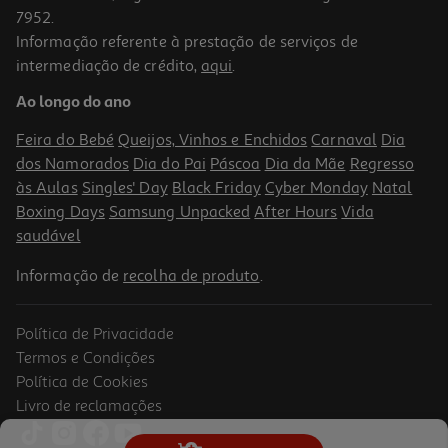
7952.
Informação referente à prestação de serviços de
4.6
(167)
intermediação de crédito,
aqui
.
Tinteiro Hp T6n03ae#301 303 Xl Tri-Color
Ao longo do ano
57.99 €/un
Feira do Bebé
Queijos, Vinhos e Enchidos
Carnaval
Dia
57,99 €
dos Namorados
Dia do Pai
Páscoa
Dia da Mãe
Regresso
às Aulas
Singles' Day
Black Friday
Cyber Monday
Natal
Boxing Days
Samsung Unpacked
After Hours
Vida
saudável
Informação de
recolha de produto
.
Política de Privacidade
Termos e Condições
Política de Cookies
Livro de reclamações
Tinteiro 302/304 Tri-Color Hp B7rt6ae#ls1