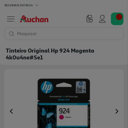
RESERVAR
ENTREGA
Pesquisar
Tinteiro Original Hp 924 Magenta
4k0u4ne#se1
Previous
Ne