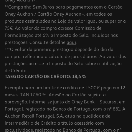
**Campanha Sem Juros para pagamentos com o Cartão
Oney Auchan / Cartão Oney Auchan+, em todos os
produtos assinalados na Loja de valor igual ou superior a
75€. Ao valor da compra acresce Comissão de
Formalização até 6% e Imposto do Selo, incluídos nas
prestações. Consulte detalhe
aqui
.
4.4
(185)
Tinteiro Hp C9351ae Nº21 Preto 5ml
***O valor da primeira prestação depende do dia da
compra, refletindo o cálculo de juros diários. Ao valor das
31.99 €/un
prestações acresce o Imposto do Selo sobre a utilização
31,99 €
de Crédito.
TAEG DO CARTÃO DE CRÉDITO: 18,4 %
Exemplo para um limite de crédito de 1.500€ pago em 12
meses. TAN 17,60 %. Adesão ao Cartão sujeita a
aprovação. Informe-se junto do Oney Bank – Sucursal em
Portugal, registado no Banco de Portugal com o nº 881. A
Auchan Retail Portugal, S.A. atua na qualidade de
Intermediário de Crédito a título acessório com
exclusividade, registado no Banco de Portugal com o nº