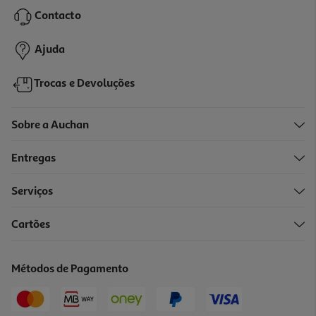
49.99 €/un
Contacto
49,99 €
Ajuda
Trocas e Devoluções
Sobre a Auchan
Entregas
Serviços
4.0
(1)
Cartões
Tinteiro Original Hp 924 Preto
32.99 €/un
Métodos de Pagamento
32,99 €