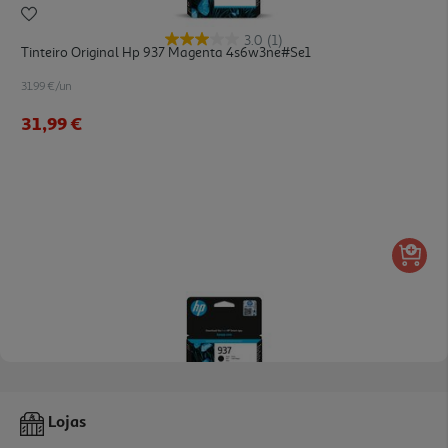
3.0
(1)
Tinteiro Original Hp 937 Magenta 4s6w3ne#se1
31.99 €/un
31,99 €
3.3
(3)
Tinteiro Original Hp 937 Black 4s6w5ne#se1
Lojas