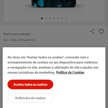
Faça a sua avaliação
Ref. / EAN:
199764687302
Imprima documentos de qualidade profissional. Os
Tinteiros HP Originais oferecem uma fiabilidade
ver
Ao clicar em "Aceitar todos os cookies", concorda com o
impressionante para garantir um desempenho
mais
armazenamento de cookies no seu dispositivo para melhorar
fiável e resultados duradouros.[1] Imprima com
a navegação no site, analisar a utilização do site e ajudar nas
tinteiros que produzem documentos empresariais
nossas iniciativas de marketing.
Política de Cookies
com cores vibrantes e texto a preto nítido.[2]
16,49 €
Aceitar todos os cookies
Definições de cookies
verificar stock em loja >