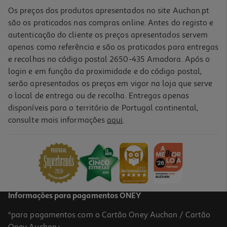
Os preços dos produtos apresentados no site Auchan.pt
são os praticados nas compras online. Antes do registo e
autenticação do cliente os preços apresentados servem
apenas como referência e são os praticados para entregas
e recolhas no código postal 2650-435 Amadora. Após o
login e em função da proximidade e do código postal,
serão apresentados os preços em vigor na loja que serve
o local de entrega ou de recolha. Entregas apenas
disponíveis para o território de Portugal continental,
2.8
(4)
consulte mais informações
aqui
.
Tinteiro Hp 963 Amarelo
27.99 €/un
27,99 €
Informações para pagamentos ONEY
*para pagamentos com o Cartão Oney Auchan / Cartão
Oney Auchan+.