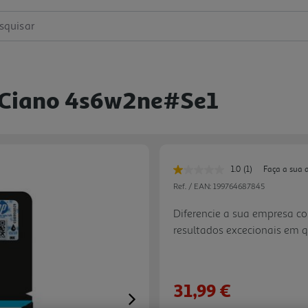
squisar
7 Ciano 4s6w2ne#se1
1.0
(1)
Faça a sua 
Leu
uma
Ref. / EAN:
199764687845
avaliação.
Link
Diferencie a sua empresa c
para
resultados excecionais em q
a
mesma
especificamente para uso co
página.
produzem resultados consist
31,99 €
Next