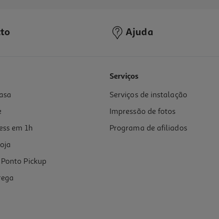
to
Ajuda
5.0
(1)
Serviços
asa
Serviços de instalação
e
Impressão de fotos
ess em 1h
Programa de afiliados
oja
Ponto Pickup
rega