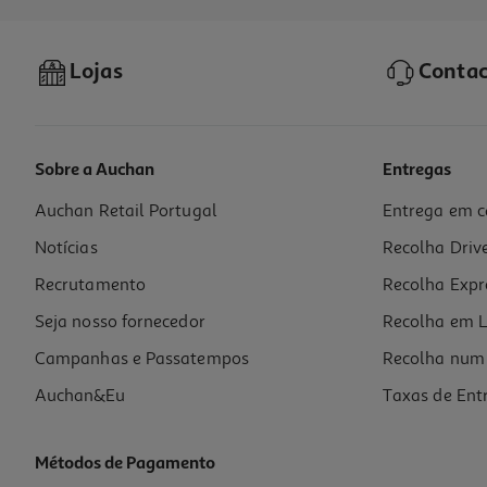
Lojas
Contac
Sobre a Auchan
Entregas
Auchan Retail Portugal
Entrega em c
Tinteiro Original Hp 937 Yellow 4s6w4ne#se1
Notícias
Recolha Driv
31.99 €/un
Recrutamento
Recolha Expr
31,99 €
Seja nosso fornecedor
Recolha em L
Campanhas e Passatempos
Recolha num 
Auchan&Eu
Taxas de Ent
Métodos de Pagamento