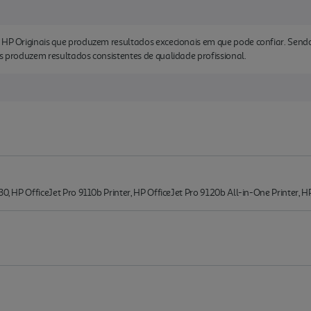
s HP Originais que produzem resultados excecionais em que pode confiar. Send
os produzem resultados consistentes de qualidade profissional.
30, HP OfficeJet Pro 9110b Printer, HP OfficeJet Pro 9120b All-in-One Printer, H