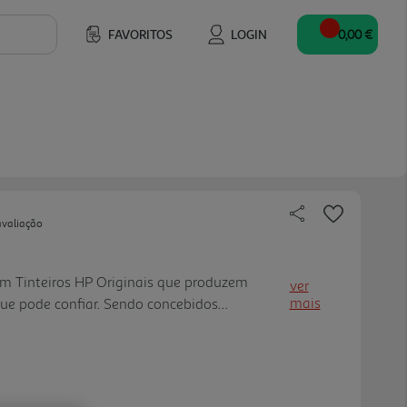
FAVORITOS
LOGIN
0,00 €
avaliação
om Tinteiros HP Originais que produzem
ver
mais
ue pode confiar. Sendo concebidos
m a sua impressora HP, estes tinteiros
entes de qualidade profissional.