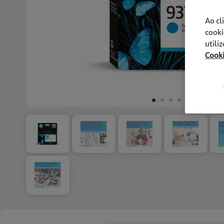
Ao cl
cooki
utili
Cook