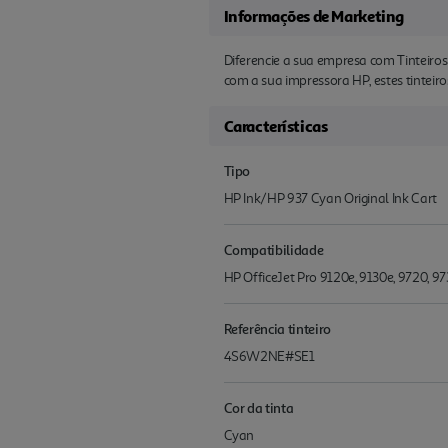
Informações de Marketing
Diferencie a sua empresa com Tinteiro
com a sua impressora HP, estes tinteir
Características
Tipo
HP Ink/HP 937 Cyan Original Ink Cart
Compatibilidade
HP OfficeJet Pro 9120e, 9130e, 9720, 97
Referência tinteiro
4S6W2NE#SE1
Cor da tinta
Cyan