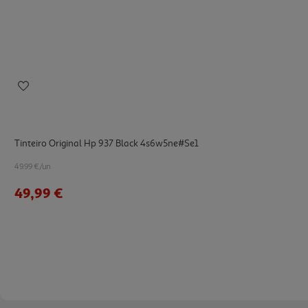
Tinteiro Original Hp 937 Black 4s6w5ne#se1
49.99 €/un
49,99 €