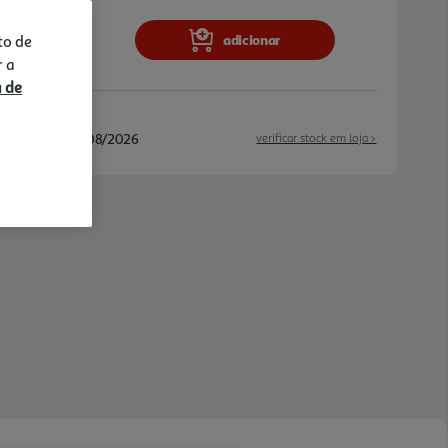
adicionar
to de
r a
a de
/08/2026 e 17/08/2026
verificar stock em loja >