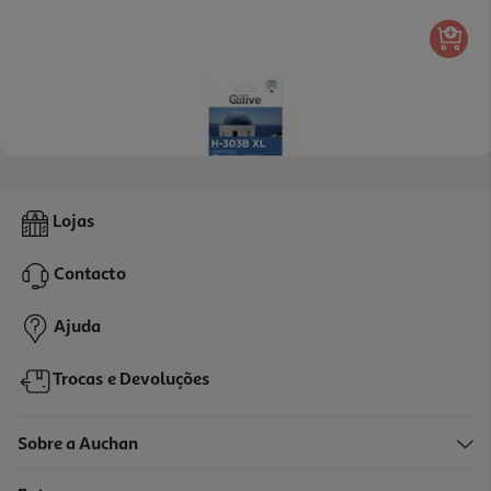
4.3
(9)
Tinteiro Compativel Qilive Hp-303 Xl B 31096 Bk 20ml
Lojas
27.99 €/un
Contacto
27,99 €
Ajuda
Trocas e Devoluções
Sobre a Auchan