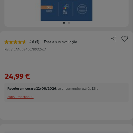
4.6
(5)
Faça a sua avaliação
Leu
5
Ref. / EAN:
3245678902417
avaliações.
Link
para
a
mesma
24,99 €
página.
Receba em casa a 11/08/2026
, se encomendar até às 12h.
consultar stock >.