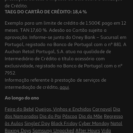
49,99 €
de Crédito.
TAEG DO CARTÃO DE CRÉDITO: 18,4 %
Exemplo para um limite de crédito de 1.500€ pago em 12
meses. TAN 17,60 %. Adesão ao Cartão sujeita a
aprovação. Informe-se junto do Oney Bank – Sucursal em
Portugal, registado no Banco de Portugal com o nº 881. A
Auchan Retail Portugal, S.A. atua na qualidade de
Intermediário de Crédito a título acessório com
exclusividade, registado no Banco de Portugal com o nº
7952.
Informação referente à prestação de serviços de
3.0
(6)
intermediação de crédito,
aqui
.
Tinteiro Compativel Qilive Hp-303 Xl Cl 31097 Cmy 18ml
Ao longo do ano
29.99 €/un
Feira do Bebé
Queijos, Vinhos e Enchidos
Carnaval
Dia
29,99 €
dos Namorados
Dia do Pai
Páscoa
Dia da Mãe
Regresso
às Aulas
Singles' Day
Black Friday
Cyber Monday
Natal
Boxing Days
Samsung Unpacked
After Hours
Vida