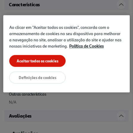
Características
Tipo
Tinteiros compativel
Ao clicar em "Aceitar todos os cookies", concorda com o
armazenamento de cookies no seu dispositivo para melhorar
a navegação no site, analisar a utilização do site e ajudar nas
Compatibilidade
nossas iniciativas de marketing.
Política de Cookies
HP OFFICEJET 3830/ DESKJET 2130 All-in-One Printer/ 3630
Wireless All-in-One Printer/ 1110 Printer
Aceitar todos os cookies
Capacidade
Definições de cookies
21ml
Outras características
N/A
Avaliações