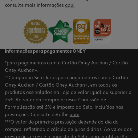
consulte mais informações
aqui
.
Tinteiro Compativel Qilive Canon Cl 561 Xl Cmy 18ml
24.99 €/un
24,99 €
Informações para pagamentos ONEY
*para pagamentos com o Cartão Oney Auchan / Cartão
Oney Auchan+.
**Campanha Sem Juros para pagamentos com o Cartão
Oney Auchan / Cartão Oney Auchan+, em todos os
produtos assinalados na Loja de valor igual ou superior a
75€. Ao valor da compra acresce Comissão de
Formalização até 6% e Imposto do Selo, incluídos nas
prestações. Consulte detalhe
aqui
.
Tinteiro Compat/recicl Qilive 35866 B+cmy 20+18ml
***O valor da primeira prestação depende do dia da
compra, refletindo o cálculo de juros diários. Ao valor das
49.99 €/un
prestações acresce o Imposto do Selo sobre a utilização