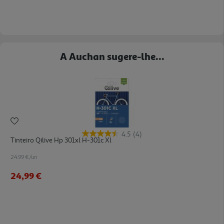
A Auchan sugere-lhe...
4.5
(4)
Tinteiro Qilive Hp 301xl H-301c Xl
24.99 €/un
24,99 €