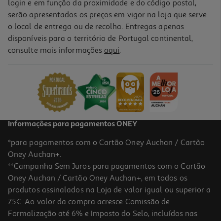
login e em função da proximidade e do código postal,
serão apresentados os preços em vigor na loja que serve
o local de entrega ou de recolha. Entregas apenas
disponíveis para o território de Portugal continental,
4.4
(20)
consulte mais informações
aqui
.
Toner Original Hp 135a Preto Laser
62.99 €/un
62,99 €
Informações para pagamentos ONEY
*para pagamentos com o Cartão Oney Auchan / Cartão
Oney Auchan+.
**Campanha Sem Juros para pagamentos com o Cartão
Oney Auchan / Cartão Oney Auchan+, em todos os
produtos assinalados na Loja de valor igual ou superior a
75€. Ao valor da compra acresce Comissão de
Formalização até 6% e Imposto do Selo, incluídos nas