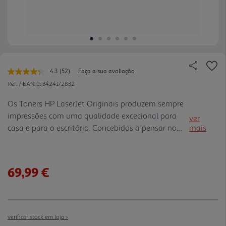
4.3
(52)
Faça a sua avaliação
Leu
52
Ref. / EAN:
193424172832
avaliações.
Link
Os Toners HP LaserJet Originais produzem sempre
para
impressões com uma qualidade excecional para
a
ver
mesma
casa e para o escritório. Concebidos a pensar no
mais
página.
planeta Reciclagem fácil e gratuita para reduzir o
desperdício Resultados precisos, página após
página Concebid os para funcionar sempre, página
69,99 €
após página Conformidade com os critérios de
emissões do rótulo ecológico. Mantenha a
qualidade do ar interior nos locais onde trabalha e
vive
verificar stock em loja >