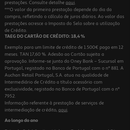
prestações. Consulte detalhe
aqui
.
4.5
(22)
Toner Original Hp 142a Preto Laser
***O valor da primeira prestação depende do dia da
compra, refletindo o cálculo de juros diários. Ao valor das
62.99 €/un
prestações acresce o Imposto do Selo sobre a utilização
62,99 €
de Crédito.
TAEG DO CARTÃO DE CRÉDITO: 18,4 %
Exemplo para um limite de crédito de 1.500€ pago em 12
meses. TAN 17,60 %. Adesão ao Cartão sujeita a
aprovação. Informe-se junto do Oney Bank – Sucursal em
Portugal, registado no Banco de Portugal com o nº 881. A
Auchan Retail Portugal, S.A. atua na qualidade de
Intermediário de Crédito a título acessório com
exclusividade, registado no Banco de Portugal com o nº
7952.
Informação referente à prestação de serviços de
4.6
(138)
intermediação de crédito,
aqui
.
Toner Hp 44a Cf244a
Ao longo do ano
69.99 €/un