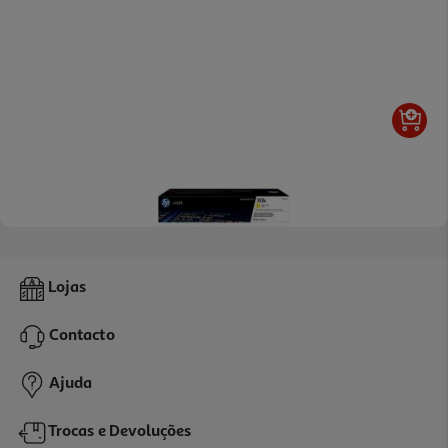
4.3
(52)
Toner Original Hp 117a Amarelo Laser
Lojas
69.99 €/un
Contacto
69,99 €
Ajuda
Trocas e Devoluções