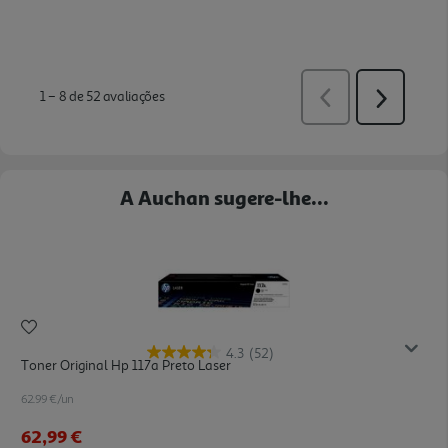
A Auchan sugere-lhe...
4.3
(52)
Toner Original Hp 117a Preto Laser
62.99 €/un
62,99 €