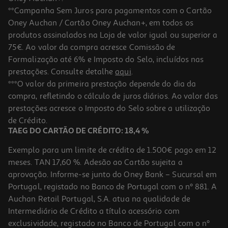
**Campanha Sem Juros para pagamentos com o Cartão
Oney Auchan / Cartão Oney Auchan+, em todos os
produtos assinalados na Loja de valor igual ou superior a
75€. Ao valor da compra acresce Comissão de
Formalização até 6% e Imposto do Selo, incluídos nas
prestações. Consulte detalhe
aqui
.
4.5
(22)
Toner Original Hp 142a Preto Laser
***O valor da primeira prestação depende do dia da
compra, refletindo o cálculo de juros diários. Ao valor das
62.99 €/un
prestações acresce o Imposto do Selo sobre a utilização
62,99 €
de Crédito.
TAEG DO CARTÃO DE CRÉDITO: 18,4 %
Exemplo para um limite de crédito de 1.500€ pago em 12
meses. TAN 17,60 %. Adesão ao Cartão sujeita a
aprovação. Informe-se junto do Oney Bank – Sucursal em
Portugal, registado no Banco de Portugal com o nº 881. A
Auchan Retail Portugal, S.A. atua na qualidade de
Intermediário de Crédito a título acessório com
exclusividade, registado no Banco de Portugal com o nº