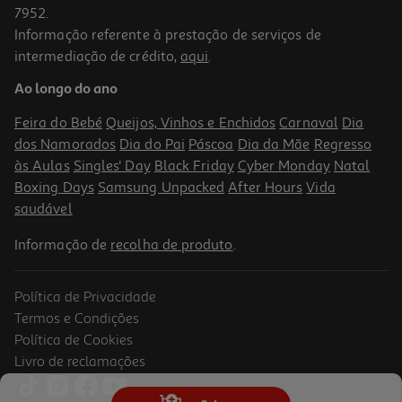
7952.
Informação referente à prestação de serviços de
3.9
(65)
intermediação de crédito,
aqui
.
Kit Recarga Toner Hp Neverstop Laser Origin 143a Pr
Ao longo do ano
24.99 €/un
Feira do Bebé
Queijos, Vinhos e Enchidos
Carnaval
Dia
24,99 €
dos Namorados
Dia do Pai
Páscoa
Dia da Mãe
Regresso
às Aulas
Singles' Day
Black Friday
Cyber Monday
Natal
Boxing Days
Samsung Unpacked
After Hours
Vida
saudável
Informação de
recolha de produto
.
Política de Privacidade
Termos e Condições
Política de Cookies
Livro de reclamações
4.6
(138)
Toner Hp 44a Cf244a