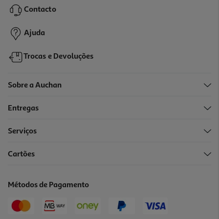
Contacto
69,99 €
Ajuda
Trocas e Devoluções
Sobre a Auchan
Entregas
Serviços
4.3
(52)
Cartões
Toner Original Hp 117a Magenta
69.99 €/un
Métodos de Pagamento
69,99 €