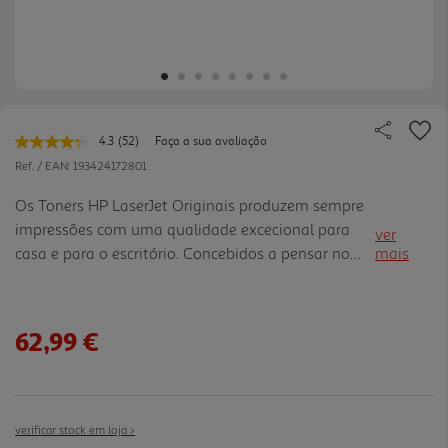
4.3
(52)
Faça a sua avaliação
Leu
52
Ref. / EAN:
193424172801
avaliações.
Link
Os Toners HP LaserJet Originais produzem sempre
para
impressões com uma qualidade excecional para
a
ver
mesma
casa e para o escritório. Concebidos a pensar no
mais
página.
planeta Reciclagem fácil e gratuita para reduzir o
desperdício Resultados precisos, página após
página Concebid os para funcionar sempre, página
62,99 €
após página Conformidade com os critérios de
emissões do rótulo ecológico. Mantenha a
qualidade do ar interior nos locais onde trabalha e
vive
verificar stock em loja >