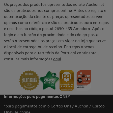
Os preços dos produtos apresentados no site Auchan.pt
são os praticados nas compras online. Antes do registo e
autenticação do cliente os preços apresentados servem
apenas como referência e são os praticados para entregas
e recolhas no código postal 2650-435 Amadora. Após o
login e em função da proximidade e do código postal,
serão apresentados os preços em vigor na loja que serve
o local de entrega ou de recolha. Entregas apenas
disponíveis para o território de Portugal continental,
4.4
(20)
consulte mais informações
aqui
.
Toner Original Hp 135a Preto Laser
62.99 €/un
62,99 €
Informações para pagamentos ONEY
*para pagamentos com o Cartão Oney Auchan / Cartão
Oney Auchan+.