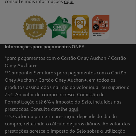
consulte mais informações
aqui
.
Mochila P/pc Hp Laptop Backpack 9w0z7aa 15.6"
24.99 €/un
24,99 €
Informações para pagamentos ONEY
*para pagamentos com o Cartão Oney Auchan / Cartão
Oney Auchan+.
**Campanha Sem Juros para pagamentos com o Cartão
Oney Auchan / Cartão Oney Auchan+, em todos os
produtos assinalados na Loja de valor igual ou superior a
75€. Ao valor da compra acresce Comissão de
Formalização até 6% e Imposto do Selo, incluídos nas
prestações. Consulte detalhe
aqui
.
5.0
(1)
Mochila Para Pc Subblim City Backpack 156" Azul
***O valor da primeira prestação depende do dia da
compra, refletindo o cálculo de juros diários. Ao valor das
24.99 €/un
prestações acresce o Imposto do Selo sobre a utilização
24,99 €