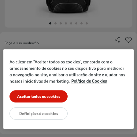
Faça a sua avaliação
Ref. / EAN:
3567041605108
Ao clicar em "Aceitar todos os cookies", concorda com o
armazenamento de cookies no seu dispositivo para melhorar
a navegação no site, analisar a utilização do site e ajudar nas
39,99 €
nossas iniciativas de marketing.
Política de Cookies
Receba em casa a 10/08/2026
, se encomendar até às 12h.
Aceitar todos os cookies
1h
Recolha em loja Express
*
3h
Recolha Drive
*
*Mediante disponibilidade de slot de entrega e stock em loja.
Definições de cookies