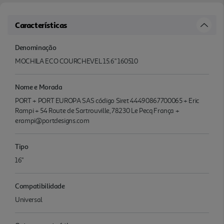
Características
Denominação
MOCHILA ECO COURCHEVEL 15.6" 160510
Nome e Morada
PORT + PORT EUROPA SAS código Siret 44490867700065 + Eric
Rampi + 54 Route de Sartrouville, 78230 Le Pecq França +
erampi@portdesigns.com
Tipo
16"
Compatibilidade
Universal