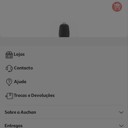
4.0
(4)
Mochila Para Portátil Qilive 600148277 15-16" Preto
Lojas
19.99 €/un
Contacto
19,99 €
Ajuda
Trocas e Devoluções
Sobre a Auchan
Entregas