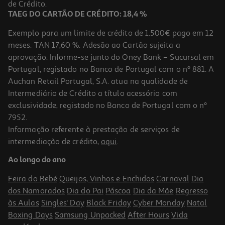
de Crédito.
TAEG DO CARTÃO DE CRÉDITO: 18,4 %
Exemplo para um limite de crédito de 1.500€ pago em 12
meses. TAN 17,60 %. Adesão ao Cartão sujeita a
aprovação. Informe-se junto do Oney Bank – Sucursal em
Portugal, registado no Banco de Portugal com o nº 881. A
Auchan Retail Portugal, S.A. atua na qualidade de
Intermediário de Crédito a título acessório com
exclusividade, registado no Banco de Portugal com o nº
7952.
Informação referente à prestação de serviços de
intermediação de crédito,
aqui
.
Mochila Para Pc Port 400511 Preta 16"
Ao longo do ano
49.99 €/un
Feira do Bebé
Queijos, Vinhos e Enchidos
Carnaval
Dia
49,99 €
dos Namorados
Dia do Pai
Páscoa
Dia da Mãe
Regresso
às Aulas
Singles' Day
Black Friday
Cyber Monday
Natal
Boxing Days
Samsung Unpacked
After Hours
Vida