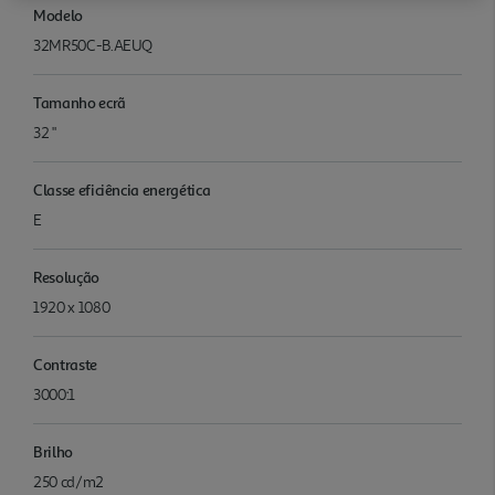
Modelo
32MR50C-B.AEUQ
Tamanho ecrã
32 "
Classe eficiência energética
E
Resolução
1920 x 1080
Contraste
3000:1
Brilho
250 cd/m2