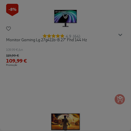
-8%
4.9
(64)
Monitor Gaming Lg 27g411b-B 27'' Fhd 144 Hz
109.99 €/un
Price reduced from
to
119,99 €
109,99 €
Promoção