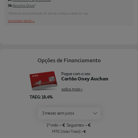
3h
Recolha Drive
*
*Mediante disponibilidade de slot de entrega e stock em loja.
consultar stock >.
Opções de Financiamento
Pague com o seu
Cartão Oney Auchan
saiba mais >
TAEG: 18,4%
3 meses sem juros
- €
- €
1º mês:
Seguintes:
- €
MTIC (Valor Total):