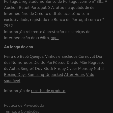
Portugal, registado no Banco de Portugal com o nº 881. A
Auchan Retail Portugal, S.A. atua na qualidade de
Intermediário de Crédito a título acessório com
exclusividade, registado no Banco de Portugal com o nº
7952.
Informação referente à prestação de serviços de
5.0
(2)
intermediação de crédito,
aqui
.
Rato Gaming Razer Cobra Rgb 8500 Dpi
Ao longo do ano
39.99 €/un
Feira do Bebé
Queijos, Vinhos e Enchidos
Carnaval
Dia
39,99 €
dos Namorados
Dia do Pai
Páscoa
Dia da Mãe
Regresso
às Aulas
Singles' Day
Black Friday
Cyber Monday
Natal
Boxing Days
Samsung Unpacked
After Hours
Vida
saudável
Informação de
recolha de produto
.
Política de Privacidade
Termos e Condições