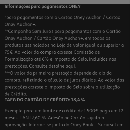
Informações para pagamentos ONEY
*para pagamentos com o Cartão Oney Auchan / Cartão
Oney Auchan+.
**Campanha Sem Juros para pagamentos com o Cartão
Oney Auchan / Cartão Oney Auchan+, em todos os
produtos assinalados na Loja de valor igual ou superior a
75€. Ao valor da compra acresce Comissão de
Formalização até 6% e Imposto do Selo, incluídos nas
prestações. Consulte detalhe
aqui
.
5.0
(2)
Rato Gaming Razer Basilisk V3
***O valor da primeira prestação depende do dia da
compra, refletindo o cálculo de juros diários. Ao valor das
49.99 €/un
prestações acresce o Imposto do Selo sobre a utilização
49,99 €
de Crédito.
TAEG DO CARTÃO DE CRÉDITO: 18,4 %
Exemplo para um limite de crédito de 1.500€ pago em 12
meses. TAN 17,60 %. Adesão ao Cartão sujeita a
aprovação. Informe-se junto do Oney Bank – Sucursal em