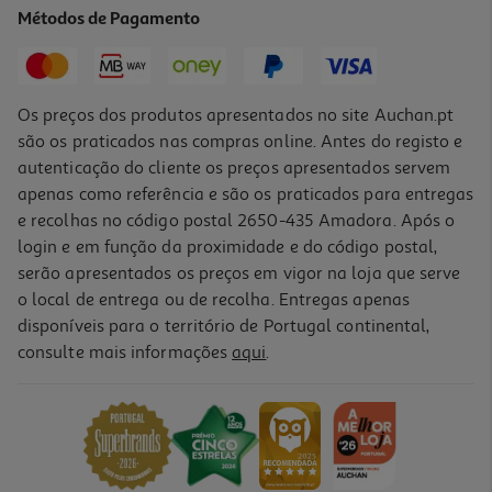
Métodos de Pagamento
39,99 €
Os preços dos produtos apresentados no site Auchan.pt
são os praticados nas compras online. Antes do registo e
autenticação do cliente os preços apresentados servem
apenas como referência e são os praticados para entregas
e recolhas no código postal 2650-435 Amadora. Após o
login e em função da proximidade e do código postal,
-5%
serão apresentados os preços em vigor na loja que serve
o local de entrega ou de recolha. Entregas apenas
disponíveis para o território de Portugal continental,
4.8
(20)
consulte mais informações
aqui
.
Monitor Gaming Lg 24g411b-B 24" Fhd 144 Hz
94.99 €/un
Price reduced from
to
99,99 €
94,99 €
Promoção