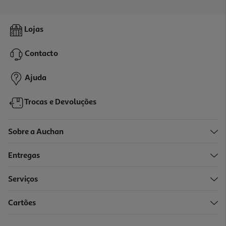
Monitor Gaming Aoc 25g42e 24.5" Fhd 180hz
Lojas
109.99 €/un
Contacto
109,99 €
Ajuda
Trocas e Devoluções
Sobre a Auchan
Entregas
Serviços
Cartões
Webcam Hd Razer Rz19-04170100-R3m1 Kiyo X
39.99 €/un