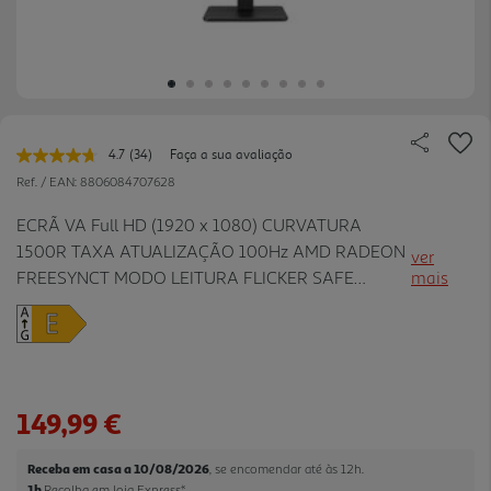
4.7
(34)
Faça a sua avaliação
Leu
34
Ref. / EAN:
8806084707628
avaliações.
Link
ECRÃ VA Full HD (1920 x 1080) CURVATURA
para
1500R TAXA ATUALIZAÇÃO 100Hz AMD RADEON
a
ver
mesma
FREESYNCT MODO LEITURA FLICKER SAFE
mais
página.
ONSCREEN CONTROL NTSC 72% (CIE1931
149,99 €
Receba em casa a 10/08/2026
, se encomendar até às 12h.
1h
Recolha em loja Express
*