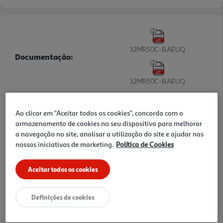
32MR50C-B.AEUQ
Documentação:
32MR50C-B.AEUQ
Informações de Marketing
Ao clicar em "Aceitar todos os cookies", concorda com o
armazenamento de cookies no seu dispositivo para melhorar
ECRÃ VA Full HD (1920 x 1080) CURVATURA 1500R TAXA
a navegação no site, analisar a utilização do site e ajudar nas
ATUALIZAÇÃO 100Hz AMD RADEON FREESYNCT MODO LEITURA
nossas iniciativas de marketing.
Política de Cookies
FLICKER SAFE ONSCREEN CONTROL NTSC 72% (CIE1931
Características
Aceitar todos os cookies
Marca
Definições de cookies
LG