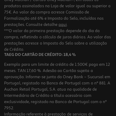
produtos assinalados na Loja de valor igual ou superior a
75€. Ao valor da compra acresce Comissão de
Formalização até 6% e Imposto do Selo, incluídos nas
prestações. Consulte detalhe
aqui
.
Cabos Optico Qilive G4217958 Odt 1.5 M
***O valor da primeira prestação depende do dia da
compra, refletindo o cálculo de juros diários. Ao valor das
6.99 €/un
prestações acresce o Imposto do Selo sobre a utilização
6,99 €
de Crédito.
TAEG DO CARTÃO DE CRÉDITO: 18,4 %
Exemplo para um limite de crédito de 1.500€ pago em 12
meses. TAN 17,60 %. Adesão ao Cartão sujeita a
aprovação. Informe-se junto do Oney Bank – Sucursal em
Portugal, registado no Banco de Portugal com o nº 881. A
Auchan Retail Portugal, S.A. atua na qualidade de
Intermediário de Crédito a título acessório com
exclusividade, registado no Banco de Portugal com o nº
7952.
Informação referente à prestação de serviços de