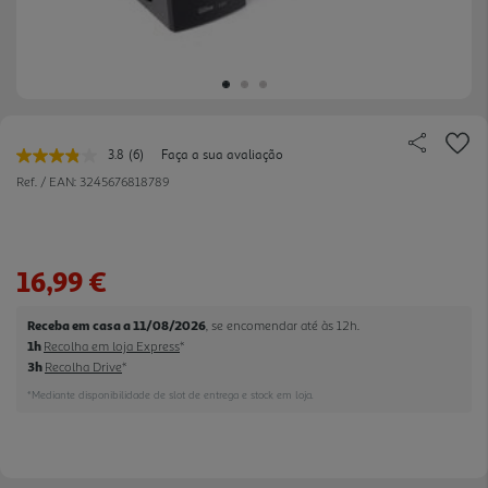
3.8
(6)
Faça a sua avaliação
Leu
6
Ref. / EAN:
3245676818789
avaliações.
Link
para
a
mesma
16,99 €
página.
Receba em casa a 11/08/2026
, se encomendar até às 12h.
1h
Recolha em loja Express
*
3h
Recolha Drive
*
*Mediante disponibilidade de slot de entrega e stock em loja.