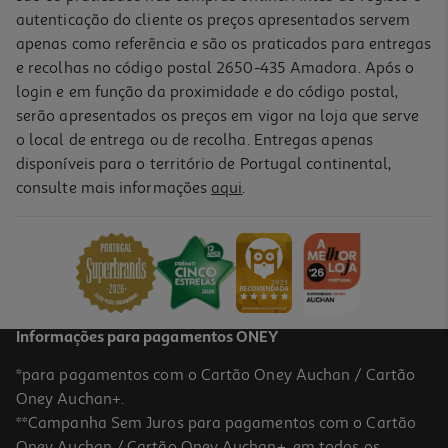
autenticação do cliente os preços apresentados servem
apenas como referência e são os praticados para entregas
e recolhas no código postal 2650-435 Amadora. Após o
login e em função da proximidade e do código postal,
serão apresentados os preços em vigor na loja que serve
o local de entrega ou de recolha. Entregas apenas
disponíveis para o território de Portugal continental,
4.5
(6)
consulte mais informações
aqui
.
Máquina De Embalar A Vácuo E Selar Qilive Q.5832 120 W 2 Em 1
39.99 €/un
39,99 €
Informações para pagamentos ONEY
*para pagamentos com o Cartão Oney Auchan / Cartão
Oney Auchan+.
**Campanha Sem Juros para pagamentos com o Cartão
Oney Auchan / Cartão Oney Auchan+, em todos os