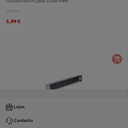
Colunas Para Pc Qilive 2.0 6w Preto
5.99 €/un
5,99 €
4.0
(2)
Soundbar Pc Qilive 2.0 Q.3780 600039174
Lojas
27.99 €/un
Contacto
27,99 €