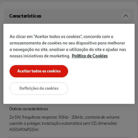
Características
Nome e Morada
Ao clicar em "Aceitar todos os cookies", concorda com o
SAS OIA, 200, rue de la Recherche, Le Colibri BP 169, 59650
armazenamento de cookies no seu dispositivo para melhorar
Villeneuve d'Ascq, France www.auchanretail.com/contact
a navegação no site, analisar a utilização do site e ajudar nas
nossas iniciativas de marketing.
Política de Cookies
Potência
10
Aceitar todos os cookies
Conectividade
Definições de cookies
Jack stereo 3.5mm Compatível com PC, MP3, TV, Smartphone,
Outras características
2x 5W, frequência resposta: 90Hz - 20kHz , controle de volume
usando o polegar, instalação automática sem CD, dimensões:
A150x90xP115m