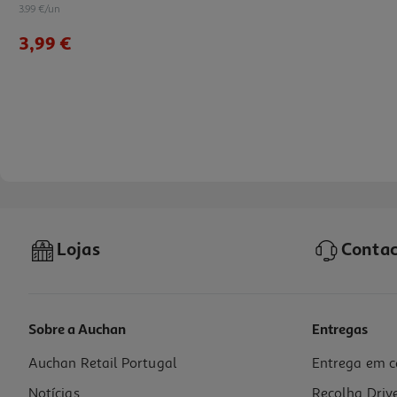
3.99 €/un
3,99 €
Lojas
Contac
Sobre a Auchan
Entregas
Auchan Retail Portugal
Entrega em c
Protector Ecrã Vidro Qilive 600171024 Xiaomi Redmi A3
Notícias
Recolha Driv
7.99 €/un