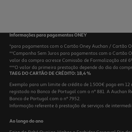
29,99 €
Informações para pagamentos ONEY
*para pagamentos com o Cartão Oney Auchan / Cartão O
**Campanha Sem Juros para pagamentos com o Cartão Oney
valor da compra acresce Comissão de Formalização até 6%
***O valor da primeira prestação depende do dia da compra,
TAEG DO CARTÃO DE CRÉDITO: 18,4 %
Exemplo para um limite de crédito de 1.500€ pago em 12 
registado no Banco de Portugal com o nº 881. A Auchan Ret
Banco de Portugal com o nº 7952.
Informação referente à prestação de serviços de intermedi
Adaptador Qilive Q.3307 G4218030 Dvi M-Vga F
Ao longo do ano
7.99 €/un