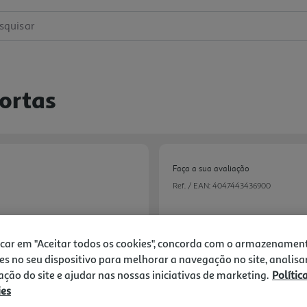
squisar
ortas
Faça a sua avaliação
Ref. / EAN:
4047443436900
icar em "Aceitar todos os cookies", concorda com o armazenamen
12,39 €
es no seu dispositivo para melhorar a navegação no site, analisa
zação do site e ajudar nas nossas iniciativas de marketing.
Polític
ies