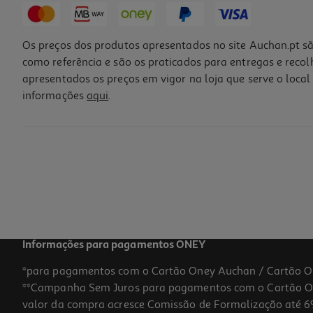
Os preços dos produtos apresentados no site Auchan.pt sã
como referência e são os praticados para entregas e reco
apresentados os preços em vigor na loja que serve o local 
informações
aqui
.
Hub Usb-C Qilive 600128048 C/leitor Cart Q.3148
19.99 €/un
19,99 €
Informações para pagamentos ONEY
*para pagamentos com o Cartão Oney Auchan / Cartão O
**Campanha Sem Juros para pagamentos com o Cartão Oney
valor da compra acresce Comissão de Formalização até 6%