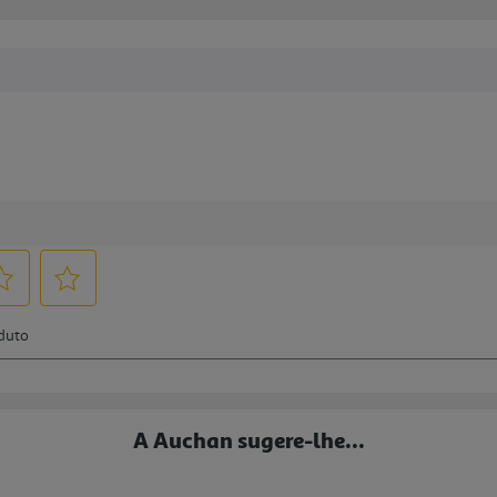
A Auchan sugere-lhe...