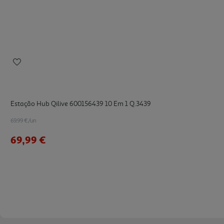
Estação Hub Qilive 600156439 10 Em 1 Q.3439
69.99 €/un
69,99 €