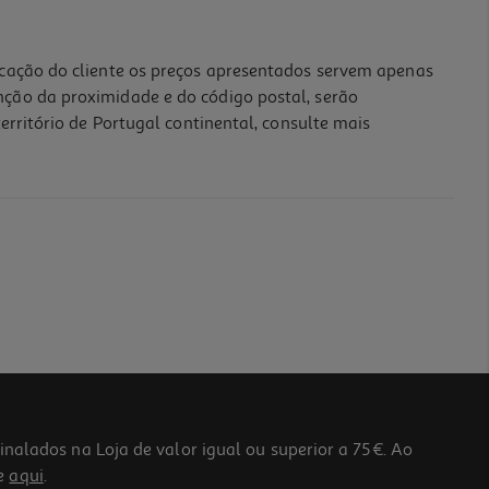
icação do cliente os preços apresentados servem apenas
nção da proximidade e do código postal, serão
erritório de Portugal continental, consulte mais
lados na Loja de valor igual ou superior a 75€. Ao
he
aqui
.