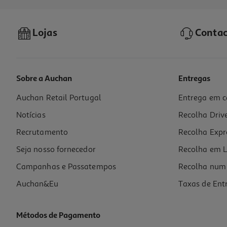
Lojas
Contac
Sobre a Auchan
Entregas
Auchan Retail Portugal
Entrega em c
Mini Hub Usb-C Qilive 600192487 6 Em 1 Q.3487
Notícias
Recolha Driv
19.99 €/un
Recrutamento
Recolha Expr
19,99 €
Seja nosso fornecedor
Recolha em L
Campanhas e Passatempos
Recolha num 
Auchan&Eu
Taxas de Ent
Métodos de Pagamento