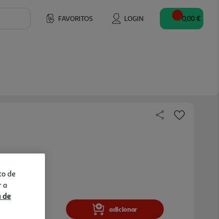
FAVORITOS
LOGIN
0,00 €
to de
r a
a de
adicionar