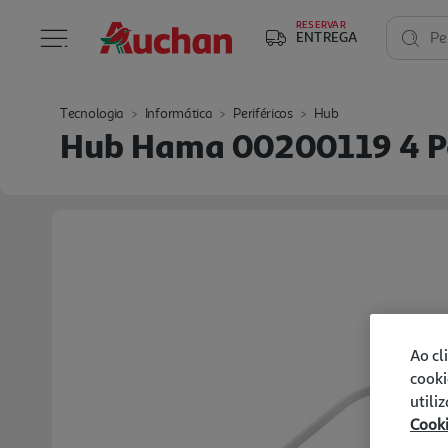
RESERVAR
ENTREGA
Pe
Tecnologia
Informática
Periféricos
Hub
Hub Hama 00200119 4 P
Ao cl
cooki
utili
Cook