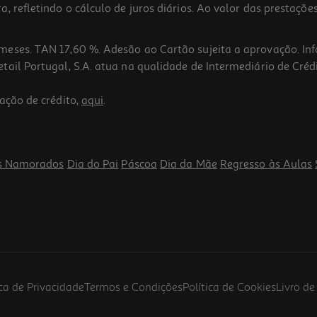
 refletindo o cálculo de juros diários. Ao valor das prestações
meses. TAN 17,60 %. Adesão ao Cartão sujeita a aprovação. In
ail Portugal, S.A. atua na qualidade de Intermediário de Crédi
ação de crédito,
aqui
.
s Namorados
Dia do Pai
Páscoa
Dia da Mãe
Regresso às Aulas
ica de Privacidade
Termos e Condições
Política de Cookies
Livro d