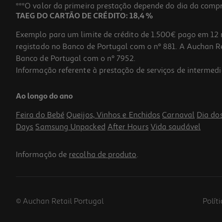
***O valor da primeira prestação depende do dia da compra,
TAEG DO CARTÃO DE CRÉDITO: 18,4 %
Exemplo para um limite de crédito de 1.500€ pago em 12 
registado no Banco de Portugal com o nº 881. A Auchan Ret
Banco de Portugal com o nº 7952.
Informação referente à prestação de serviços de intermedi
Mini Hub Usb-C Qilive Q.3489 5 Em 1
Ao longo do ano
19.99 €/un
Feira do Bebé
Queijos, Vinhos e Enchidos
Carnaval
Dia do
19,99 €
Days
Samsung Unpacked
After Hours
Vida saudável
Informação de
recolha de produto
.
© Auchan Retail Portugal
Polít