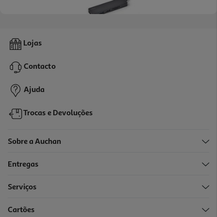
4.6
(5)
Hub Usb-C Qilive 600128048 C/leitor Cart Q.3148
Lojas
19.99 €/un
Contacto
19,99 €
Ajuda
Trocas e Devoluções
Sobre a Auchan
Entregas
Serviços
Cartões
Mini Hub Usb-C Qilive Q.3489 5 Em 1