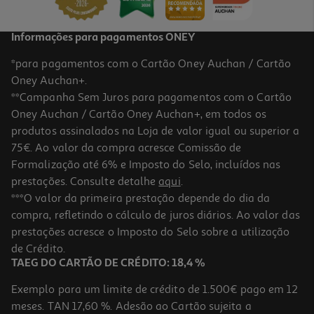
Informações para pagamentos ONEY
*para pagamentos com o Cartão Oney Auchan / Cartão
Oney Auchan+.
**Campanha Sem Juros para pagamentos com o Cartão
Oney Auchan / Cartão Oney Auchan+, em todos os
produtos assinalados na Loja de valor igual ou superior a
75€. Ao valor da compra acresce Comissão de
Formalização até 6% e Imposto do Selo, incluídos nas
prestações. Consulte detalhe
aqui
.
Hub Hama 00200119 4 Portas
***O valor da primeira prestação depende do dia da
compra, refletindo o cálculo de juros diários. Ao valor das
12.39 €/un
prestações acresce o Imposto do Selo sobre a utilização
12,39 €
de Crédito.
TAEG DO CARTÃO DE CRÉDITO: 18,4 %
Exemplo para um limite de crédito de 1.500€ pago em 12
meses. TAN 17,60 %. Adesão ao Cartão sujeita a