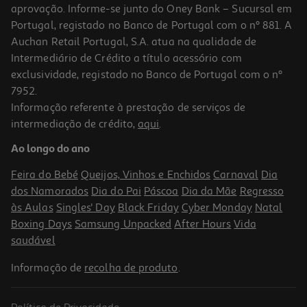
aprovação. Informe-se junto do Oney Bank – Sucursal em
Portugal, registado no Banco de Portugal com o nº 881. A
Auchan Retail Portugal, S.A. atua na qualidade de
Intermediário de Crédito a título acessório com
exclusividade, registado no Banco de Portugal com o nº
7952.
Informação referente à prestação de serviços de
intermediação de crédito,
aqui
.
Hub Hama 00200121 Usb2.0 Preto 4 Portas
Ao longo do ano
8.99 €/un
Feira do Bebé
Queijos, Vinhos e Enchidos
Carnaval
Dia
8,99 €
dos Namorados
Dia do Pai
Páscoa
Dia da Mãe
Regresso
às Aulas
Singles' Day
Black Friday
Cyber Monday
Natal
Boxing Days
Samsung Unpacked
After Hours
Vida
saudável
Informação de
recolha de produto
.
Política de Privacidade