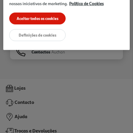
nossas iniciativas de marketing.
Política de Cookies
Ir para
Homepage
Aceitar todos os cookies
Veja os nossos
Folhetos
Definições de cookies
Contactos
Auchan
Lojas
Contacto
Ajuda
Trocas e Devoluções