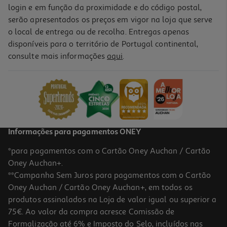
login e em função da proximidade e do código postal,
serão apresentados os preços em vigor na loja que serve
o local de entrega ou de recolha. Entregas apenas
disponíveis para o território de Portugal continental,
consulte mais informações
aqui
.
Informações para pagamentos ONEY
*para pagamentos com o Cartão Oney Auchan / Cartão
Oney Auchan+.
**Campanha Sem Juros para pagamentos com o Cartão
Oney Auchan / Cartão Oney Auchan+, em todos os
produtos assinalados na Loja de valor igual ou superior a
75€. Ao valor da compra acresce Comissão de
Formalização até 6% e Imposto do Selo, incluídos nas