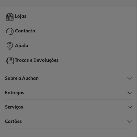
4.7
(3)
Adaptador Qilive Usb-C Para Usb-A
Lojas
5.99 €/un
Contacto
5,99 €
Ajuda
Trocas e Devoluções
Sobre a Auchan
Entregas
Serviços
Cartões
Adaptador Skross 1.103145 Pro
34.99 €/un