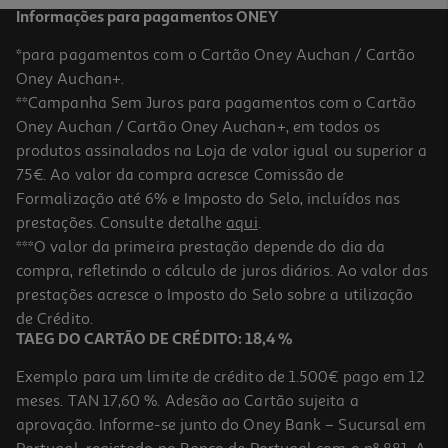
Informações para pagamentos ONEY
*para pagamentos com o Cartão Oney Auchan / Cartão
Oney Auchan+.
**Campanha Sem Juros para pagamentos com o Cartão
Oney Auchan / Cartão Oney Auchan+, em todos os
produtos assinalados na Loja de valor igual ou superior a
75€. Ao valor da compra acresce Comissão de
Formalização até 6% e Imposto do Selo, incluídos nas
prestações. Consulte detalhe
aqui
.
Adaptador Skross 1.102500 Muv Micro
***O valor da primeira prestação depende do dia da
compra, refletindo o cálculo de juros diários. Ao valor das
21.99 €/un
prestações acresce o Imposto do Selo sobre a utilização
21,99 €
de Crédito.
TAEG DO CARTÃO DE CRÉDITO: 18,4 %
Exemplo para um limite de crédito de 1.500€ pago em 12
meses. TAN 17,60 %. Adesão ao Cartão sujeita a
aprovação. Informe-se junto do Oney Bank – Sucursal em