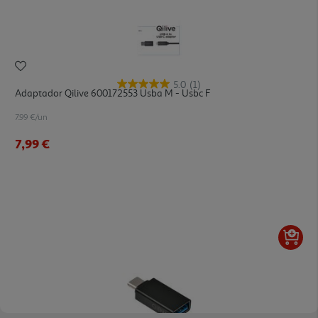
5.0
(1)
Adaptador Qilive 600172553 Usba M - Usbc F
7.99 €/un
7,99 €