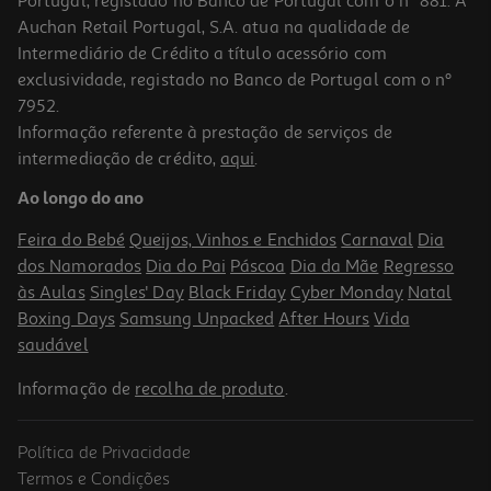
Portugal, registado no Banco de Portugal com o nº 881. A
Auchan Retail Portugal, S.A. atua na qualidade de
Intermediário de Crédito a título acessório com
exclusividade, registado no Banco de Portugal com o nº
7952.
Informação referente à prestação de serviços de
intermediação de crédito,
aqui
.
Adaptador Skross 1.500211-E World Europe
Ao longo do ano
11.99 €/un
Feira do Bebé
Queijos, Vinhos e Enchidos
Carnaval
Dia
11,99 €
dos Namorados
Dia do Pai
Páscoa
Dia da Mãe
Regresso
às Aulas
Singles' Day
Black Friday
Cyber Monday
Natal
Boxing Days
Samsung Unpacked
After Hours
Vida
saudável
Informação de
recolha de produto
.
Política de Privacidade
Termos e Condições