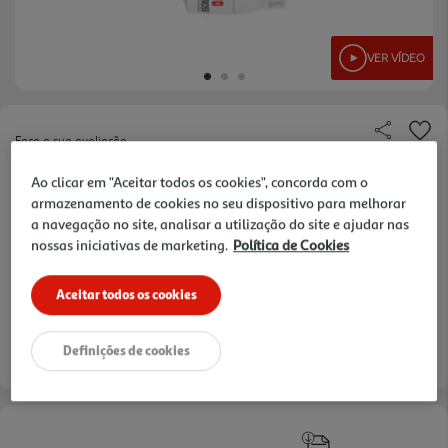
VER VÍDEO
Faça a sua avaliação
Ref. / EAN:
7640166323594
Ao clicar em "Aceitar todos os cookies", concorda com o
armazenamento de cookies no seu dispositivo para melhorar
a navegação no site, analisar a utilização do site e ajudar nas
nossas iniciativas de marketing.
Política de Cookies
44,99 €
Aceitar todos os cookies
Definições de cookies
Entrega estimada entre
17/08/2026 e 18/08/2026