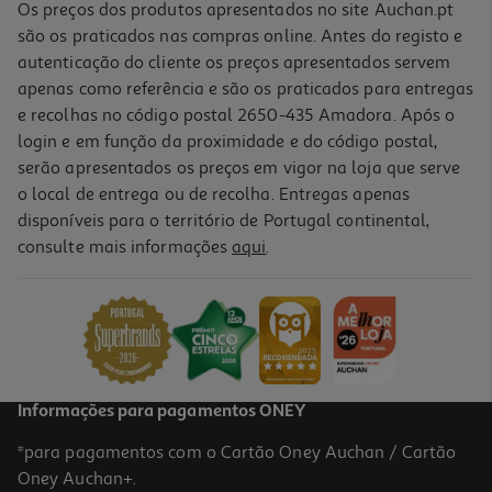
Os preços dos produtos apresentados no site Auchan.pt
são os praticados nas compras online. Antes do registo e
autenticação do cliente os preços apresentados servem
apenas como referência e são os praticados para entregas
e recolhas no código postal 2650-435 Amadora. Após o
login e em função da proximidade e do código postal,
serão apresentados os preços em vigor na loja que serve
o local de entrega ou de recolha. Entregas apenas
disponíveis para o território de Portugal continental,
5.0
(1)
consulte mais informações
aqui
.
Rato Sem Fios Ergonómico Qilive Q.3327 Preto
24.99 €/un
24,99 €
Informações para pagamentos ONEY
*para pagamentos com o Cartão Oney Auchan / Cartão
Oney Auchan+.