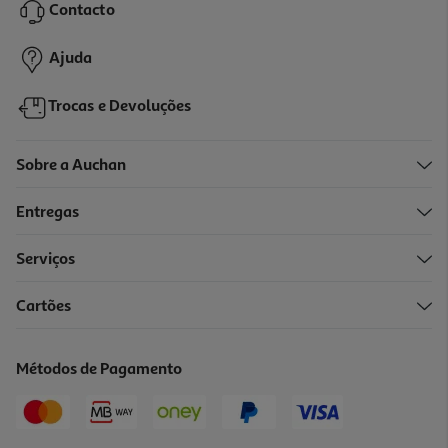
Contacto
9,99 €
Ajuda
Trocas e Devoluções
Sobre a Auchan
Entregas
Serviços
4.5
(13)
Cartões
Rato Sem Fio Silencioso Qilive Csr Preto
9.99 €/un
Métodos de Pagamento
9,99 €