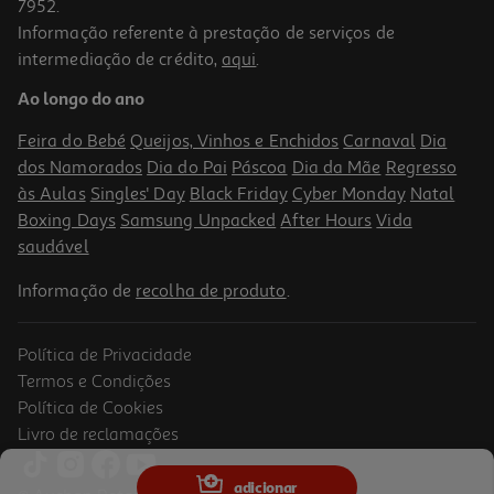
7952.
Informação referente à prestação de serviços de
4.7
(18)
intermediação de crédito,
aqui
.
Rato Lenovo 300 Compact Wireless Cinzento
Ao longo do ano
19.99 €/un
Feira do Bebé
Queijos, Vinhos e Enchidos
Carnaval
Dia
19,99 €
dos Namorados
Dia do Pai
Páscoa
Dia da Mãe
Regresso
às Aulas
Singles' Day
Black Friday
Cyber Monday
Natal
Boxing Days
Samsung Unpacked
After Hours
Vida
saudável
Informação de
recolha de produto
.
Política de Privacidade
Termos e Condições
Política de Cookies
Livro de reclamações
Rato Sem Fios Hama Wm-150 1600dpi Preto
adicionar