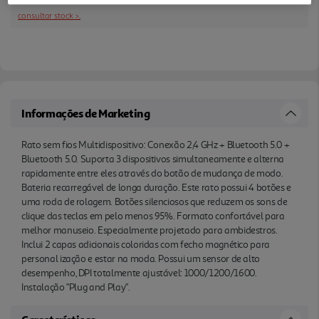
personal ização e estar na moda. Possui um sensor
consultar stock >.
de alto desempenho, DPI totalmente ajustável:
1000/1200/1600. Instalação "Plug and Play".
Informações de Marketing
Rato sem fios Multidispositivo: Conexão 2,4 GHz + Bluetooth 5.0 +
Bluetooth 5.0. Suporta 3 dispositivos simultaneamente e alterna
rapidamente entre eles através do botão de mudança de modo.
Bateria recarregável de longa duração. Este rato possui 4 botões e
uma roda de rolagem. Botões silenciosos que reduzem os sons de
clique das teclas em pelo menos 95%. Formato confortável para
melhor manuseio. Especialmente projetado para ambidestros.
Inclui 2 capas adicionais coloridas com fecho magnético para
personal ização e estar na moda. Possui um sensor de alto
desempenho, DPI totalmente ajustável: 1000/1200/1600.
Instalação "Plug and Play".