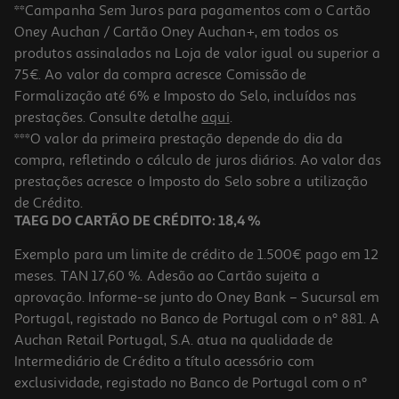
**Campanha Sem Juros para pagamentos com o Cartão
Oney Auchan / Cartão Oney Auchan+, em todos os
produtos assinalados na Loja de valor igual ou superior a
75€. Ao valor da compra acresce Comissão de
Formalização até 6% e Imposto do Selo, incluídos nas
prestações. Consulte detalhe
aqui
.
3.0
(2)
Rato Sem Fios Subblim Led Dual Flat Branco
***O valor da primeira prestação depende do dia da
compra, refletindo o cálculo de juros diários. Ao valor das
16.99 €/un
prestações acresce o Imposto do Selo sobre a utilização
16,99 €
de Crédito.
TAEG DO CARTÃO DE CRÉDITO: 18,4 %
Exemplo para um limite de crédito de 1.500€ pago em 12
meses. TAN 17,60 %. Adesão ao Cartão sujeita a
aprovação. Informe-se junto do Oney Bank – Sucursal em
Portugal, registado no Banco de Portugal com o nº 881. A
Auchan Retail Portugal, S.A. atua na qualidade de
Intermediário de Crédito a título acessório com
exclusividade, registado no Banco de Portugal com o nº