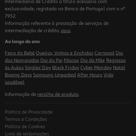
Intermediário de Crédito a título acessório com
exclusividade, registado no Banco de Portugal com o nº
7952.
Informação referente à prestação de serviços de
4.2
(13)
intermediação de crédito,
aqui
.
Rato Sem Fio Silencioso Qilive Csr Verde
Ao longo do ano
9.99 €/un
Feira do Bebé
Queijos, Vinhos e Enchidos
Carnaval
Dia
9,99 €
dos Namorados
Dia do Pai
Páscoa
Dia da Mãe
Regresso
às Aulas
Singles' Day
Black Friday
Cyber Monday
Natal
Boxing Days
Samsung Unpacked
After Hours
Vida
saudável
Informação de
recolha de produto
.
Política de Privacidade
Termos e Condições
Política de Cookies
Livro de reclamações