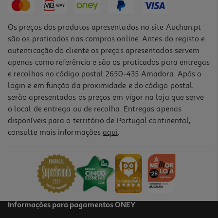
Os preços dos produtos apresentados no site Auchan.pt
são os praticados nas compras online. Antes do registo e
autenticação do cliente os preços apresentados servem
apenas como referência e são os praticados para entregas
e recolhas no código postal 2650-435 Amadora. Após o
login e em função da proximidade e do código postal,
serão apresentados os preços em vigor na loja que serve
o local de entrega ou de recolha. Entregas apenas
disponíveis para o território de Portugal continental,
3.8
(18)
consulte mais informações
aqui
.
Rato Sem Fio Silencioso Qilive Csr Azul
9.99 €/un
9,99 €
Informações para pagamentos ONEY