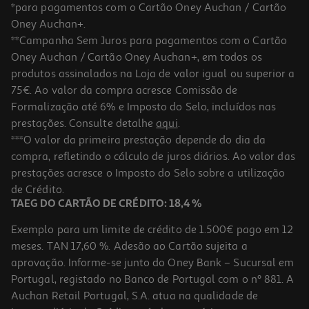
*para pagamentos com o Cartão Oney Auchan / Cartão
Oney Auchan+.
**Campanha Sem Juros para pagamentos com o Cartão
Oney Auchan / Cartão Oney Auchan+, em todos os
produtos assinalados na Loja de valor igual ou superior a
75€. Ao valor da compra acresce Comissão de
Formalização até 6% e Imposto do Selo, incluídos nas
prestações. Consulte detalhe
aqui
.
4.5
(13)
Rato Sem Fio Silencioso Qilive Csr Preto
***O valor da primeira prestação depende do dia da
compra, refletindo o cálculo de juros diários. Ao valor das
9.99 €/un
prestações acresce o Imposto do Selo sobre a utilização
9,99 €
de Crédito.
TAEG DO CARTÃO DE CRÉDITO: 18,4 %
Exemplo para um limite de crédito de 1.500€ pago em 12
meses. TAN 17,60 %. Adesão ao Cartão sujeita a
aprovação. Informe-se junto do Oney Bank – Sucursal em
Portugal, registado no Banco de Portugal com o nº 881. A
Auchan Retail Portugal, S.A. atua na qualidade de