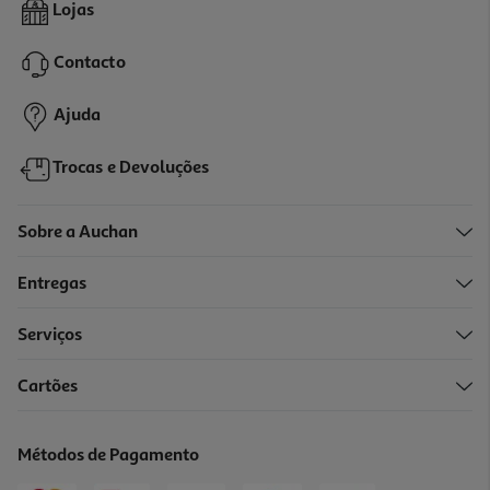
Rato Sem Fios Ergonómico Qilive Q.3327 Preto
Lojas
24.99 €/un
Contacto
24,99 €
Ajuda
Trocas e Devoluções
Sobre a Auchan
Entregas
Serviços
5.0
(1)
Cartões
Rato Silencioso Sem Fio Qilive Q.3934 Castanho
12.99 €/un
Métodos de Pagamento
12,99 €