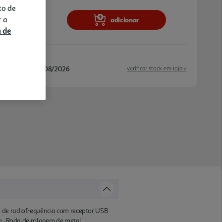
 Ambidestro
to de
r a
adicionar
a de
/08/2026 e 13/08/2026
verificar stock em loja >
e de radiofrequência com receptor USB
so . Roda de rolagem de metal