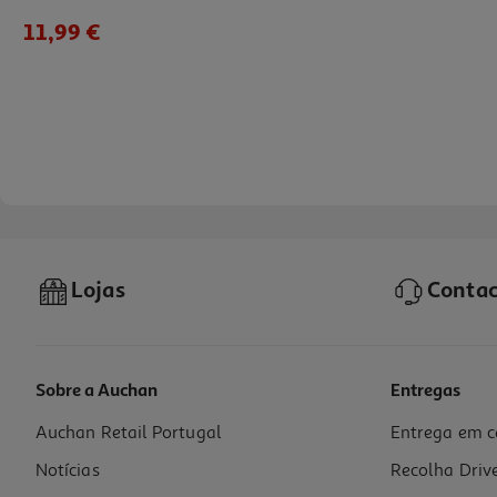
11,99 €
Lojas
Contac
Sobre a Auchan
Entregas
Auchan Retail Portugal
Entrega em c
Rato Sem Fio Silencioso Qilive Csr Preto
Notícias
Recolha Driv
9.99 €/un