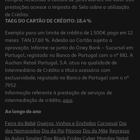
89.99 €/un
prestações acresce o Imposto do Selo sobre a utilização
89,99 €
de Crédito.
TAEG DO CARTÃO DE CRÉDITO: 18,4 %
Indisponível online
Exemplo para um limite de crédito de 1.500€ pago em 12
meses. TAN 17,60 %. Adesão ao Cartão sujeita a
aprovação. Informe-se junto do Oney Bank – Sucursal em
Portugal, registado no Banco de Portugal com o nº 881. A
Auchan Retail Portugal, S.A. atua na qualidade de
Intermediário de Crédito a título acessório com
exclusividade, registado no Banco de Portugal com o nº
7952.
Informação referente à prestação de serviços de
5.0
(2)
intermediação de crédito,
aqui
.
Apple Pencil Pro
Ao longo do ano
149.99 €/un
Feira do Bebé
Queijos, Vinhos e Enchidos
Carnaval
Dia
149,99 €
dos Namorados
Dia do Pai
Páscoa
Dia da Mãe
Regresso
às Aulas
Singles' Day
Black Friday
Cyber Monday
Natal