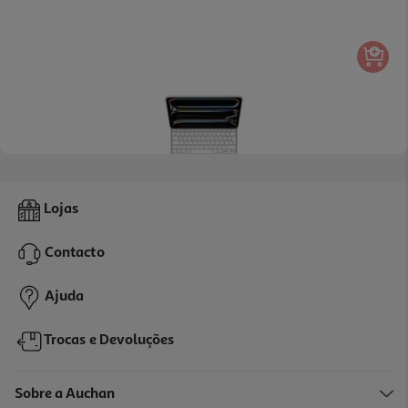
Capa Teclado Apple Magic Keyboard Para Ipad Pro (13" M4
Lojas
Teclado Em Português - Branca)
399.99 €/un
Contacto
399,99 €
Ajuda
Trocas e Devoluções
Sobre a Auchan