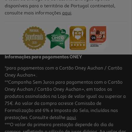
disponíveis para o território de Portugal continental,
consulte mais informações
aqui
.
Capa Teclado Apple Magic Keyboard Para Ipad Pro (13" M4/m5
Teclado Em Português - Preta)
399.99 €/un
399,99 €
Informações para pagamentos ONEY
*para pagamentos com o Cartão Oney Auchan / Cartão
Oney Auchan+.
**Campanha Sem Juros para pagamentos com o Cartão
Oney Auchan / Cartão Oney Auchan+, em todos os
produtos assinalados na Loja de valor igual ou superior a
75€. Ao valor da compra acresce Comissão de
Formalização até 6% e Imposto do Selo, incluídos nas
prestações. Consulte detalhe
aqui
.
Capa Smart Folio Apple Para Ipad 11" Watermelon
***O valor da primeira prestação depende do dia da
compra, refletindo o cálculo de juros diários. Ao valor das