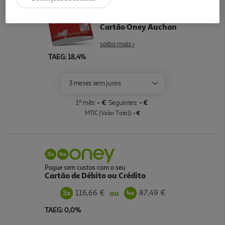
Pague com o seu
Cartão Oney Auchan
saiba mais >
TAEG: 18,4%
3 meses sem juros
- €
- €
1º mês:
Seguintes:
- €
MTIC (Valor Total):
Pague sem custos com o seu
Cartão de Débito ou Crédito
116,66 €
87,49 €
ou
TAEG: 0,0%