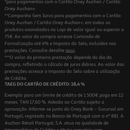
*para pagamentos com o Cartão Oney Auchan / Cartão
Oney Auchan+.
**Campanha Sem Juros para pagamentos com o Cartão
Oney Auchan / Cartão Oney Auchan+, em todos os
produtos assinalados na Loja de valor igual ou superior a
75€. Ao valor da compra acresce Comissão de
Formalização até 6% e Imposto do Selo, incluídos nas
prestações. Consulte detalhe
aqui
.
Tinteiro Compativel Qilive Canon Cl 561 Xl Cmy 18ml
***O valor da primeira prestação depende do dia da
compra, refletindo o cálculo de juros diários. Ao valor das
24.99 €/un
prestações acresce o Imposto do Selo sobre a utilização
24,99 €
de Crédito.
TAEG DO CARTÃO DE CRÉDITO: 18,4 %
Exemplo para um limite de crédito de 1.500€ pago em 12
meses. TAN 17,60 %. Adesão ao Cartão sujeita a
aprovação. Informe-se junto do Oney Bank – Sucursal em
Portugal, registado no Banco de Portugal com o nº 881. A
Auchan Retail Portugal, S.A. atua na qualidade de
Intermediário de Crédito a título acessório com