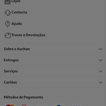
Lojas
13.99 €/un
Contacto
13,99 €
Ajuda
Trocas e Devoluções
Sobre a Auchan
Entregas
Serviços
5.0
(2)
Cartões
Teclado Sem Fio Qilive Q.3347 Retroiluminado
19.99 €/un
Métodos de Pagamento
19,99 €