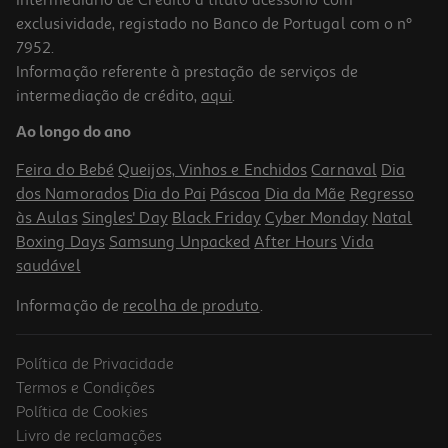
exclusividade, registado no Banco de Portugal com o nº
7952.
Informação referente à prestação de serviços de
intermediação de crédito,
aqui
.
Mini Hub Usb-C Qilive 600192487 6 Em 1 Q.3487
Ao longo do ano
19.99 €/un
Feira do Bebé
Queijos, Vinhos e Enchidos
Carnaval
Dia
19,99 €
dos Namorados
Dia do Pai
Páscoa
Dia da Mãe
Regresso
às Aulas
Singles' Day
Black Friday
Cyber Monday
Natal
Boxing Days
Samsung Unpacked
After Hours
Vida
saudável
Informação de
recolha de produto
.
Política de Privacidade
Termos e Condições
Política de Cookies
Livro de reclamações