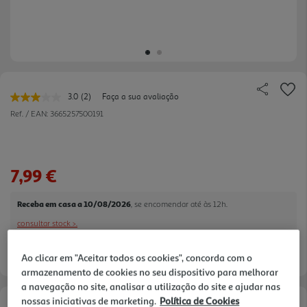
3.0
(2)
Faça a sua avaliação
Leu
2
Ref. / EAN:
3665257500191
avaliações.
Link
para
a
mesma
7,99 €
página.
Receba em casa a 10/08/2026
, se encomendar até às 12h.
consultar stock >.
Ao clicar em "Aceitar todos os cookies", concorda com o
armazenamento de cookies no seu dispositivo para melhorar
a navegação no site, analisar a utilização do site e ajudar nas
nossas iniciativas de marketing.
Política de Cookies