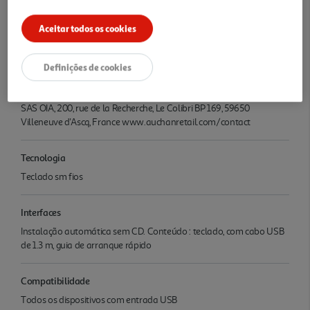
Documentação:
M.I.
Aceitar todos os cookies
Características
Definições de cookies
Nome e Morada
SAS OIA, 200, rue de la Recherche, Le Colibri BP 169, 59650
Villeneuve d'Ascq, France www.auchanretail.com/contact
Tecnologia
Teclado sm fios
Interfaces
Instalação automática sem CD. Conteúdo : teclado, com cabo USB
de 1.3 m, guia de arranque rápido
Compatibilidade
Todos os dispositivos com entrada USB