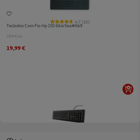
4.7
(16)
Teclados Com Fio Hp 150 664r5aa#ab9
19.99 €/un
19,99 €
5.0
(1)
Teclado C/ Fios Trust Primo