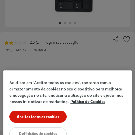
2.0
(1)
Faça a sua avaliação
Leu
uma
Ref. / EAN:
3665257604851
avaliação.
Link
para
a
mesma
12,99 €
página.
Ao clicar em "Aceitar todos os cookies", concorda com o
armazenamento de cookies no seu dispositivo para melhorar
Receba em casa a 11/08/2026
, se encomendar até às 12h.
a navegação no site, analisar a utilização do site e ajudar nas
1h
Recolha em loja Express
*
3h
Recolha Drive
*
nossas iniciativas de marketing.
Política de Cookies
*Mediante disponibilidade de slot de entrega e stock em loja.
Aceitar todos os cookies
Definições de cookies