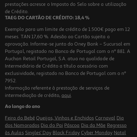
prestações acresce o Imposto do Selo sobre a utilização
7,99 €
de Crédito.
TAEG DO CARTÃO DE CRÉDITO: 18,4 %
Exemplo para um limite de crédito de 1.500€ pago em 12
meses. TAN 17,60 %. Adesão ao Cartão sujeita a
aprovação. Informe-se junto do Oney Bank – Sucursal em
Portugal, registado no Banco de Portugal com o nº 881. A
Auchan Retail Portugal, S.A. atua na qualidade de
Intermediário de Crédito a título acessório com
exclusividade, registado no Banco de Portugal com o nº
7952.
Informação referente à prestação de serviços de
1.0
(1)
intermediação de crédito,
aqui
.
Colunas Para Pc Qilive 2.0 6w Preto
Ao longo do ano
5.99 €/un
Feira do Bebé
Queijos, Vinhos e Enchidos
Carnaval
Dia
5,99 €
dos Namorados
Dia do Pai
Páscoa
Dia da Mãe
Regresso
às Aulas
Singles' Day
Black Friday
Cyber Monday
Natal