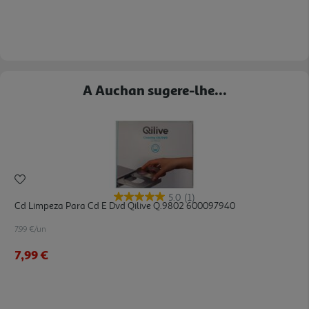
A Auchan sugere-lhe...
5.0
(1)
Cd Limpeza Para Cd E Dvd Qilive Q.9802 600097940
7.99 €/un
7,99 €