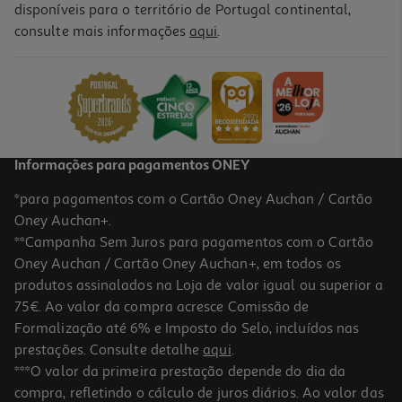
disponíveis para o território de Portugal continental,
4.1
(16)
consulte mais informações
aqui
.
Cabo Microusb Qilive 2a 1.2m Branco 885769
1 €/un
1,00 €
Informações para pagamentos ONEY
*para pagamentos com o Cartão Oney Auchan / Cartão
Oney Auchan+.
**Campanha Sem Juros para pagamentos com o Cartão
Oney Auchan / Cartão Oney Auchan+, em todos os
produtos assinalados na Loja de valor igual ou superior a
75€. Ao valor da compra acresce Comissão de
Formalização até 6% e Imposto do Selo, incluídos nas
prestações. Consulte detalhe
aqui
.
3.0
(2)
Teclado Com Fio Qilive 600149339 Preto Q.3321
***O valor da primeira prestação depende do dia da
compra, refletindo o cálculo de juros diários. Ao valor das
7.99 €/un