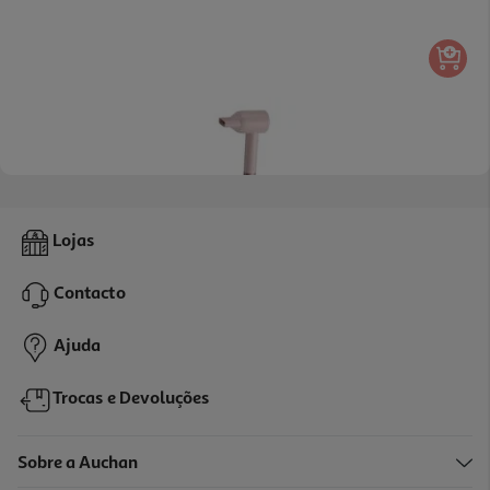
Secador De Cabelo Qilive Q.7466 Com Função Iónica 1600 W
Lojas
44.99 €/un
Contacto
44,99 €
Ajuda
Trocas e Devoluções
Sobre a Auchan