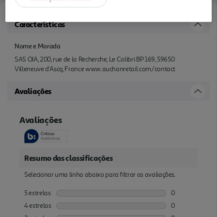
Características
Nome e Morada
SAS OIA, 200, rue de la Recherche, Le Colibri BP 169, 59650
Villeneuve d'Ascq, France www.auchanretail.com/contact
Avaliações