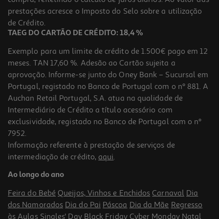
19.99 €/un
prestações acresce o Imposto do Selo sobre a utilização
19,99 €
de Crédito.
TAEG DO CARTÃO DE CRÉDITO: 18,4 %
Exemplo para um limite de crédito de 1.500€ pago em 12
meses. TAN 17,60 %. Adesão ao Cartão sujeita a
aprovação. Informe-se junto do Oney Bank – Sucursal em
Portugal, registado no Banco de Portugal com o nº 881. A
Auchan Retail Portugal, S.A. atua na qualidade de
Intermediário de Crédito a título acessório com
exclusividade, registado no Banco de Portugal com o nº
7952.
Informação referente à prestação de serviços de
intermediação de crédito,
aqui
.
Teclado S/fios Hp 220
Ao longo do ano
24.99 €/un
Feira do Bebé
Queijos, Vinhos e Enchidos
Carnaval
Dia
24,99 €
dos Namorados
Dia do Pai
Páscoa
Dia da Mãe
Regresso
às Aulas
Singles' Day
Black Friday
Cyber Monday
Natal