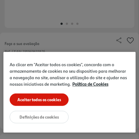
Faça a sua avaliação
Ref. / EAN:
195949633874
Ao clicar em "Aceitar todos os cookies", concorda com o
armazenamento de cookies no seu dispositivo para melhorar
169,99 €
a navegação no site, analisar a utilização do site e ajudar nas
nossas iniciativas de marketing.
Política de Cookies
Aceitar todos os cookies
verificar stock em loja >
Definições de cookies
Entrega estimada entre
24/08/2026 e 25/08/2026