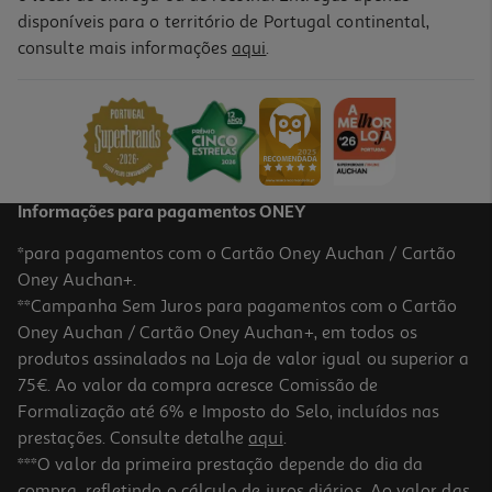
disponíveis para o território de Portugal continental,
4.7
(72)
consulte mais informações
aqui
.
Teclado Sem Fio Hp 350
49.99 €/un
49,99 €
Informações para pagamentos ONEY
*para pagamentos com o Cartão Oney Auchan / Cartão
Oney Auchan+.
**Campanha Sem Juros para pagamentos com o Cartão
Oney Auchan / Cartão Oney Auchan+, em todos os
produtos assinalados na Loja de valor igual ou superior a
75€. Ao valor da compra acresce Comissão de
Formalização até 6% e Imposto do Selo, incluídos nas
prestações. Consulte detalhe
aqui
.
3.0
(1)
Teclado S/fios Ewent Ew3119 Bluetooth Pt
***O valor da primeira prestação depende do dia da
compra, refletindo o cálculo de juros diários. Ao valor das