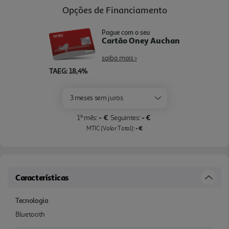
Opções de Financiamento
Pague com o seu
Cartão Oney Auchan
saiba mais >
TAEG: 18,4%
3 meses sem juros
- €
- €
1º mês:
Seguintes:
- €
MTIC (Valor Total):
Características
Tecnologia
Bluetooth