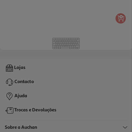
Teclado S/ Fio Apple Mxcl3po/a Magic Keyboard
Lojas
119.99 €/un
Contacto
119,99 €
Ajuda
Trocas e Devoluções
Sobre a Auchan