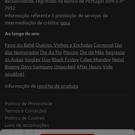
exclusividade, registado no Banco de Portugal com o nº
7952.
Informação referente à prestação de serviços de
4.2
(48)
intermediação de crédito,
aqui
.
Teclado Sem Fios Hp 230 Preto
Ao longo do ano
39.99 €/un
Feira do Bebé
Queijos, Vinhos e Enchidos
Carnaval
Dia
39,99 €
dos Namorados
Dia do Pai
Páscoa
Dia da Mãe
Regresso
às Aulas
Singles' Day
Black Friday
Cyber Monday
Natal
Boxing Days
Samsung Unpacked
After Hours
Vida
saudável
Informação de
recolha de produto
.
Política de Privacidade
Termos e Condições
Política de Cookies
Livro de reclamações