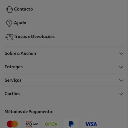
34.99 €/un
Contacto
34,99 €
Ajuda
Trocas e Devoluções
Sobre a Auchan
Entregas
Serviços
3.0
(1)
Cartões
Teclado S/fios Ewent Ew3119 Bluetooth Pt
19.99 €/un
Métodos de Pagamento
19,99 €