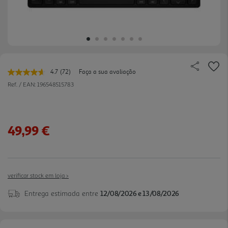
4.7
(72)
Faça a sua avaliação
Leu
72
Ref. / EAN:
196548515783
avaliações.
Link
para
a
mesma
49,99 €
página.
verificar stock em loja >
Entrega estimada entre
12/08/2026 e 13/08/2026