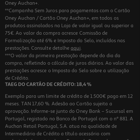
Oney Auchan+.
**Campanha Sem Juros para pagamentos com o Cartão
Oney Auchan / Cartão Oney Auchan+, em todos os
produtos assinalados na Loja de valor igual ou superior a
75€. Ao valor da compra acresce Comissão de
Formalização até 6% e Imposto do Selo, incluídos nas
prestações. Consulte detalhe
aqui
.
Teclado S/fios Hp 220
***O valor da primeira prestação depende do dia da
compra, refletindo o cálculo de juros diários. Ao valor das
24.99 €/un
prestações acresce o Imposto do Selo sobre a utilização
24,99 €
de Crédito.
TAEG DO CARTÃO DE CRÉDITO: 18,4 %
Exemplo para um limite de crédito de 1.500€ pago em 12
meses. TAN 17,60 %. Adesão ao Cartão sujeita a
aprovação. Informe-se junto do Oney Bank – Sucursal em
Portugal, registado no Banco de Portugal com o nº 881. A
Auchan Retail Portugal, S.A. atua na qualidade de
Intermediário de Crédito a título acessório com