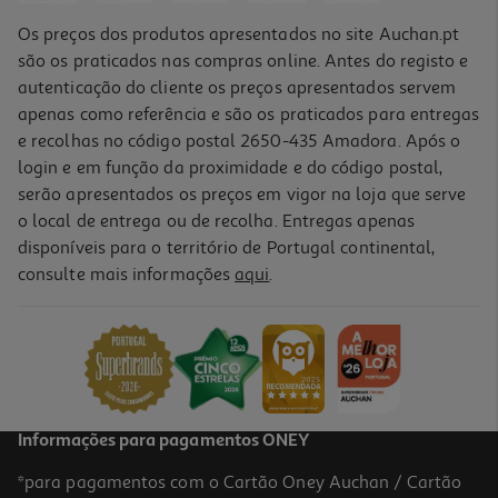
Os preços dos produtos apresentados no site Auchan.pt
são os praticados nas compras online. Antes do registo e
autenticação do cliente os preços apresentados servem
apenas como referência e são os praticados para entregas
e recolhas no código postal 2650-435 Amadora. Após o
login e em função da proximidade e do código postal,
serão apresentados os preços em vigor na loja que serve
o local de entrega ou de recolha. Entregas apenas
disponíveis para o território de Portugal continental,
4.7
(71)
consulte mais informações
aqui
.
Teclado Sem Fios Hp 350 Multi-Device Branco
49.99 €/un
49,99 €
Informações para pagamentos ONEY
*para pagamentos com o Cartão Oney Auchan / Cartão