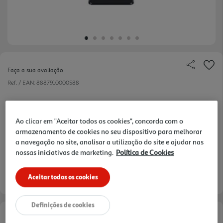
Faça a sua avaliação
Ref. / EAN:
8887910000588
Ao clicar em "Aceitar todos os cookies", concorda com o
109,99 €
armazenamento de cookies no seu dispositivo para melhorar
a navegação no site, analisar a utilização do site e ajudar nas
nossas iniciativas de marketing.
Política de Cookies
Entrega estimada entre
18/08/2026 e 19/08/2026
Aceitar todos os cookies
Definições de cookies
Opções de Financiamento