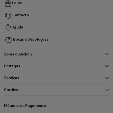
Rato Gaming Sem Fio Qilive Q.3509 Preto
Lojas
29.99 €/un
Contacto
29,99 €
Ajuda
Trocas e Devoluções
Sobre a Auchan
Entregas
Serviços
Cartões
Base De Refrigeração Gaming Qilive Q.3300 (para Pc Até 17'' 6
Ventoinhas)
24.99 €/un
Métodos de Pagamento
24,99 €