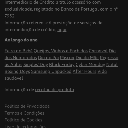
Intermediário de Crédito a título acessório com
exclusividade, registado no Banco de Portugal com o nº
7952.
Informação referente à prestação de serviços de
intermediação de crédito,
aqui
.
Rato Gaming Recarreg Qilive 600181382 C/cabo Usb-C Q.3382
Ao longo do ano
29.99 €/un
Feira do Bebé
Queijos, Vinhos e Enchidos
Carnaval
Dia
29,99 €
dos Namorados
Dia do Pai
Páscoa
Dia da Mãe
Regresso
às Aulas
Singles' Day
Black Friday
Cyber Monday
Natal
Boxing Days
Samsung Unpacked
After Hours
Vida
saudável
Informação de
recolha de produto
.
Política de Privacidade
Termos e Condições
Política de Cookies
Livro de reclamações