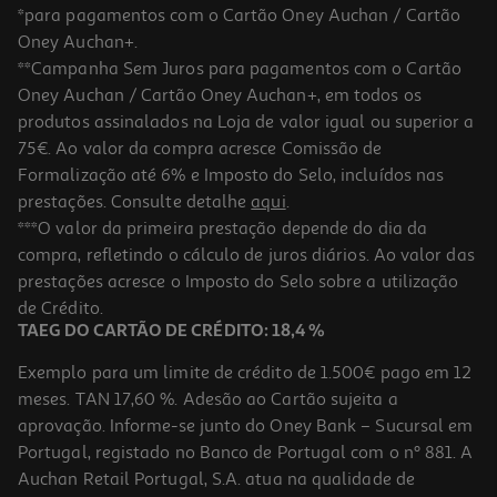
*para pagamentos com o Cartão Oney Auchan / Cartão
Oney Auchan+.
**Campanha Sem Juros para pagamentos com o Cartão
Oney Auchan / Cartão Oney Auchan+, em todos os
produtos assinalados na Loja de valor igual ou superior a
75€. Ao valor da compra acresce Comissão de
Formalização até 6% e Imposto do Selo, incluídos nas
prestações. Consulte detalhe
aqui
.
5.0
(2)
Rato Gaming Com Fio Qilive Q.3755 Preto
***O valor da primeira prestação depende do dia da
compra, refletindo o cálculo de juros diários. Ao valor das
17.99 €/un
prestações acresce o Imposto do Selo sobre a utilização
17,99 €
de Crédito.
TAEG DO CARTÃO DE CRÉDITO: 18,4 %
Exemplo para um limite de crédito de 1.500€ pago em 12
meses. TAN 17,60 %. Adesão ao Cartão sujeita a
aprovação. Informe-se junto do Oney Bank – Sucursal em
Portugal, registado no Banco de Portugal com o nº 881. A
Auchan Retail Portugal, S.A. atua na qualidade de