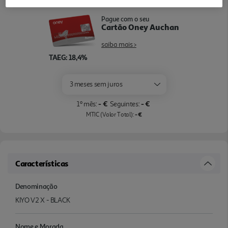
Pague com o seu
Cartão Oney Auchan
saiba mais >
TAEG: 18,4%
3 meses sem juros
- €
- €
1º mês:
Seguintes:
- €
MTIC (Valor Total):
Características
Denominação
KIYO V2 X - BLACK
Nome e Morada