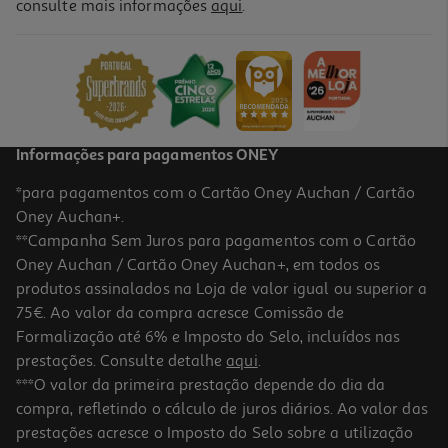
consulte mais informações
aqui
.
Adaptador Usb Wireless Tp-Link Tl-Wn822n
16.99 €/un
16,99 €
Informações para pagamentos ONEY
*para pagamentos com o Cartão Oney Auchan / Cartão
Oney Auchan+.
**Campanha Sem Juros para pagamentos com o Cartão
Oney Auchan / Cartão Oney Auchan+, em todos os
produtos assinalados na Loja de valor igual ou superior a
75€. Ao valor da compra acresce Comissão de
Formalização até 6% e Imposto do Selo, incluídos nas
prestações. Consulte detalhe
aqui
.
Adaptador Wi-Fi Tp-Link Archer-T2u-Plus Usb Ac600
***O valor da primeira prestação depende do dia da
compra, refletindo o cálculo de juros diários. Ao valor das
19.99 €/un
prestações acresce o Imposto do Selo sobre a utilização