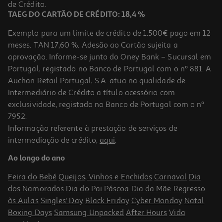
19,99 €
de Crédito.
TAEG DO CARTÃO DE CRÉDITO: 18,4 %
Exemplo para um limite de crédito de 1.500€ pago em 12
meses. TAN 17,60 %. Adesão ao Cartão sujeita a
aprovação. Informe-se junto do Oney Bank – Sucursal em
Portugal, registado no Banco de Portugal com o nº 881. A
Auchan Retail Portugal, S.A. atua na qualidade de
Intermediário de Crédito a título acessório com
exclusividade, registado no Banco de Portugal com o nº
7952.
Informação referente à prestação de serviços de
intermediação de crédito,
aqui
.
Adaptador Usb Tp-Link Wi-Fi N300mbps Tl-Wn823n
Ao longo do ano
11.99 €/un
Feira do Bebé
Queijos, Vinhos e Enchidos
Carnaval
Dia
11,99 €
dos Namorados
Dia do Pai
Páscoa
Dia da Mãe
Regresso
às Aulas
Singles' Day
Black Friday
Cyber Monday
Natal
Boxing Days
Samsung Unpacked
After Hours
Vida