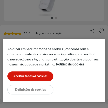
5.0
(1)
Faça a sua avaliação
Leu
uma
Ref. / EAN:
6935364091743
avaliação.
Link
Ao clicar em "Aceitar todos os cookies", concorda com o
para
armazenamento de cookies no seu dispositivo para melhorar
a
mesma
a navegação no site, analisar a utilização do site e ajudar nas
19,99 €
página.
nossas iniciativas de marketing.
Política de Cookies
Aceitar todos os cookies
verificar stock em loja >
Definições de cookies
Entrega estimada entre
17/08/2026 e 18/08/2026