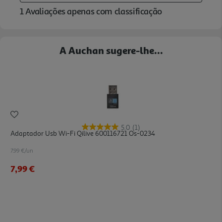
A Auchan sugere-lhe...
5.0
(1)
Adaptador Usb Wi-Fi Qilive 600116721 Os-0234
7.99 €/un
7,99 €