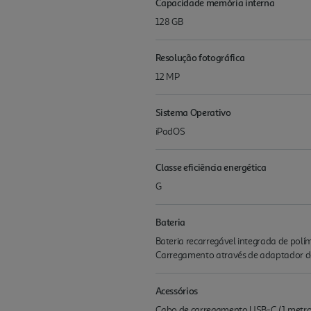
Capacidade memória interna
128 GB
Resolução fotográfica
12 MP
Sistema Operativo
iPadOS
Classe eficiência energética
G
Bateria
Bateria recarregável integrada de polí
Carrega­mento através de adaptador 
Acessórios
Cabo de carregamento USB-C (1 metro