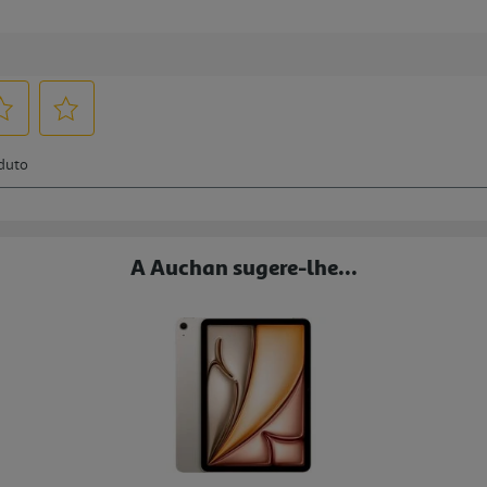
A Auchan sugere-lhe...