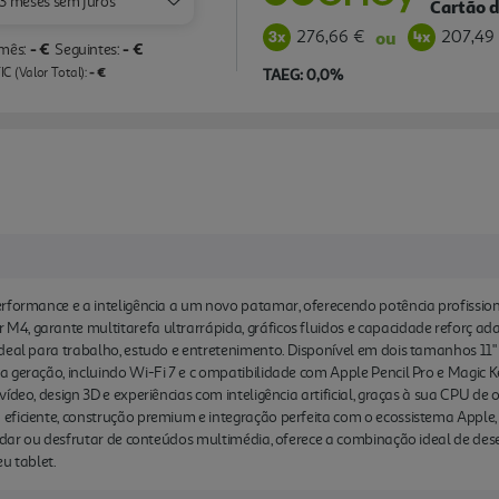
3 meses sem juros
Cartão d
276,66 €
207,49
ou
- €
- €
 mês:
Seguintes:
- €
C (Valor Total):
TAEG: 0,0%
rformance e a inteligência a um novo patamar, oferecendo potência profission
, garante multitarefa ultrarrápida, gráficos fluidos e capacidade reforç ada 
deal para trabalho, estudo e entretenimento. Disponível em dois tamanhos 11" 
 geração, incluindo Wi-Fi 7 e c ompatibilidade com Apple Pencil Pro e Magic K
ídeo, design 3D e experiências com inteligência artificial, graças à sua CPU d
eficiente, construção premium e integração perfeita com o ecossistema Apple,
tudar ou desfrutar de conteúdos multimédia, oferece a combinação ideal de de
u tablet.