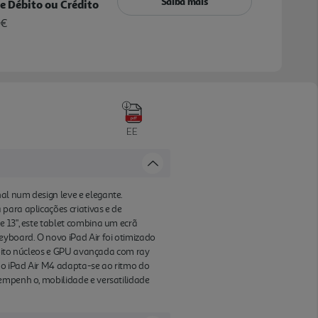
Saiba mais
e Débito ou Crédito
 €
EE
al num design leve e elegante.
para aplicações criativas e de
e 13", este tablet combina um ecrã
eyboard. O novo iPad Air foi otimizado
e oito núcleos e GPU avançada com ray
 o iPad Air M4 adapta-se ao ritmo do
sempenh o, mobilidade e versatilidade