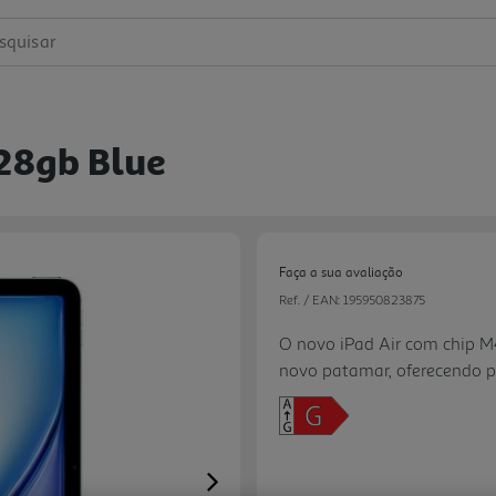
squisar
128gb Blue
Faça a sua avaliação
Ref. / EAN:
195950823875
O novo iPad Air com chip M4
novo patamar, oferecendo po
elegante. Equipado com o a
ultrarrápida, gráficos fluid
criativas e de produtividade
estudo e entretenimento. Di
Next