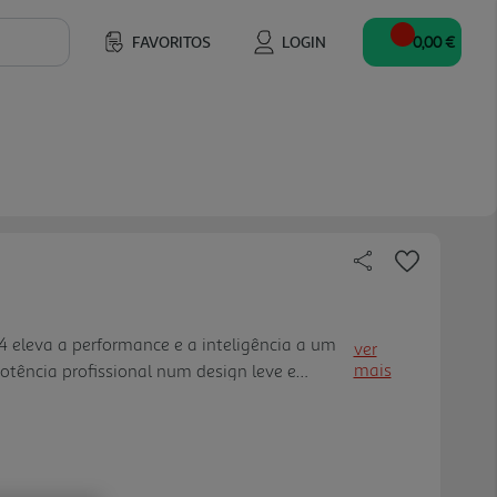
FAVORITOS
LOGIN
0,00 €
 eleva a performance e a inteligência a um
ver
mais
tência profissional num design leve e
vançado processador M4, garante multitarefa
os e capacidade reforç ada para aplicações
, tornando-se a escolha ideal para trabalho,
sponível em dois tamanhos 11" e 13", este