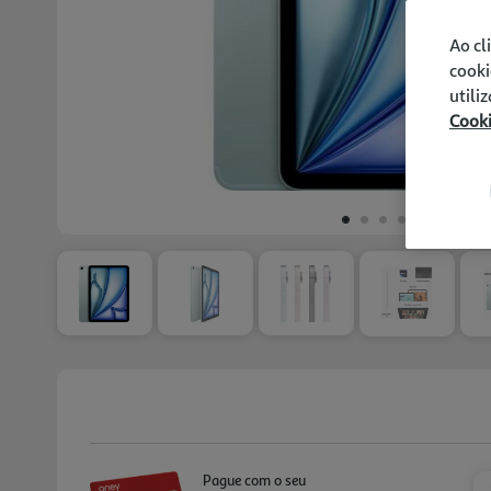
Ao cl
cooki
utili
Cook
Pague com o seu