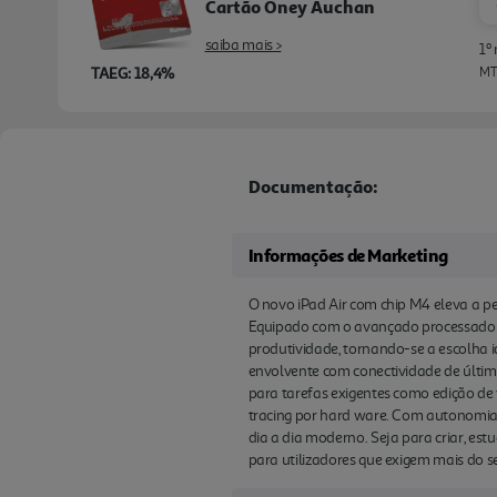
Cartão Oney Auchan
saiba mais >
1º
TAEG: 18,4%
MTI
Documentação:
Informações de Marketing
O novo iPad Air com chip M4 eleva a pe
Equipado com o avançado processador M4
produtividade, tornando-se a escolha i
envolvente com conectividade de última
para tarefas exigentes como edição de v
tracing por hard ware. Com autonomia 
dia a dia moderno. Seja para criar, es
para utilizadores que exigem mais do se