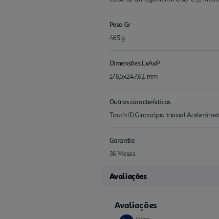
Peso Gr
465 g
Dimensões LxAxP
178,5x247,6,1 mm
Outras características
Touch ID Giroscópio triaxial Aceleróm
Garantia
36 Meses
Avaliações