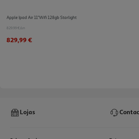
Apple Ipad Air 11"wifi 128gb Starlight
829.99 €/un
829,99 €
Lojas
Contac