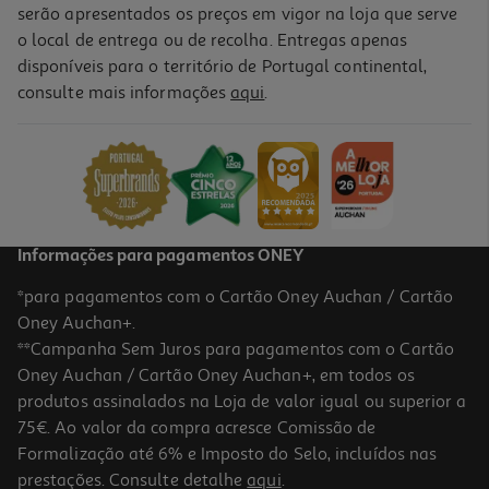
serão apresentados os preços em vigor na loja que serve
o local de entrega ou de recolha. Entregas apenas
disponíveis para o território de Portugal continental,
consulte mais informações
aqui
.
Apple Ipad Air 11'' Wifi M4 512gb Space Grey
1209.99 €/un
1.209,99 €
Informações para pagamentos ONEY
*para pagamentos com o Cartão Oney Auchan / Cartão
Oney Auchan+.
**Campanha Sem Juros para pagamentos com o Cartão
Oney Auchan / Cartão Oney Auchan+, em todos os
produtos assinalados na Loja de valor igual ou superior a
75€. Ao valor da compra acresce Comissão de
Formalização até 6% e Imposto do Selo, incluídos nas
prestações. Consulte detalhe
aqui
.