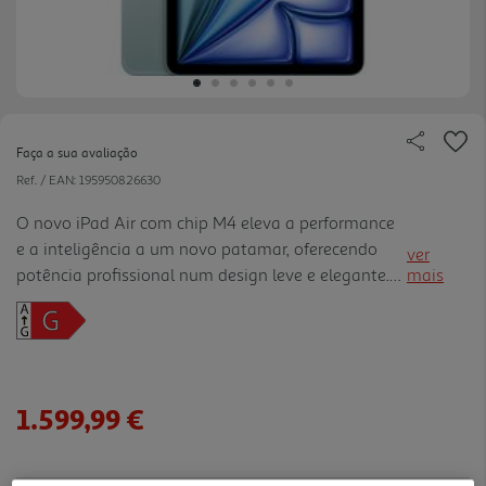
Faça a sua avaliação
Ref. / EAN:
195950826630
O novo iPad Air com chip M4 eleva a performance
e a inteligência a um novo patamar, oferecendo
ver
potência profissional num design leve e elegante.
mais
Equipado com o avançado processador M4,
garante multitarefa ultrarrápida, gráficos fluidos e
capacidade reforç ada para aplicações criativas e
de produtividade, tornando-se a escolha ideal para
trabalho, estudo e entretenimento. Disponível em
1.599,99 €
dois tamanhos 11" e 13", este tablet combina um
ecrã envolvente com conectividade de última
geração, incluindo Wi-Fi 7 e c ompatibilidade com