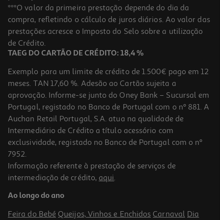
Apple Ipad Air 11"wifi M4 128gb Space Grey
***O valor da primeira prestação depende do dia da
compra, refletindo o cálculo de juros diários. Ao valor das
829.99 €/un
prestações acresce o Imposto do Selo sobre a utilização
829,99 €
de Crédito.
TAEG DO CARTÃO DE CRÉDITO: 18,4 %
Exemplo para um limite de crédito de 1.500€ pago em 12
meses. TAN 17,60 %. Adesão ao Cartão sujeita a
aprovação. Informe-se junto do Oney Bank – Sucursal em
Portugal, registado no Banco de Portugal com o nº 881. A
Auchan Retail Portugal, S.A. atua na qualidade de
Intermediário de Crédito a título acessório com
exclusividade, registado no Banco de Portugal com o nº
7952.
Informação referente à prestação de serviços de
intermediação de crédito,
aqui
.
Apple Ipad Air 11" Wi-Fi M4 256gb Blue
Ao longo do ano
969.99 €/un
Feira do Bebé
Queijos, Vinhos e Enchidos
Carnaval
Dia
969,99 €