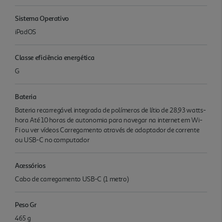
Sistema Operativo
iPadOS
Classe eficiência energética
G
Bateria
Bateria recarregável integrada de polímeros de lítio de 28,93 watts-
hora Até 10 horas de autonomia para navegar na internet em Wi-
Fi ou ver vídeos Carrega­mento através de adaptador de corrente
ou USB-C no computador
Acessórios
Cabo de carregamento USB-C (1 metro)
Peso Gr
465 g