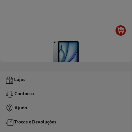
Apple Ipad Air 11" Wifi 128gb Blue
Lojas
829.99 €/un
Contacto
829,99 €
Ajuda
Trocas e Devoluções