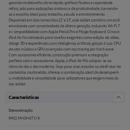
garante multitarefa ultrarrápida, gráficos fluidos e capacidade
reforç ada para aplicações criativas e de produtividade, tornando-
se a escolha ideal para trabalho, estudo e entretenimento.
Disponível em dois tamanhos 11" e 13", este tablet combina um ecrã
envolvente com conectividade de última geração, incluindo Wi-Fi 7
e c ompatibilidade com Apple Pencil Pro e Magic Keyboard. O novo
iPad Air foi otimizado para tarefas exigentes como edição de vídeo,
design 3D e experiências com inteligência artificial, graças à sua CPU
de oito núcleos e GPU avançada com ray tracing por hard ware.
Com autonomia eficiente, construção premium e integração
perfeita com o ecossistema Apple, o iPad Air M4 adapta-se ao
ritmo do dia a dia moderno. Seja para criar, estudar ou desfrutar de
conteúdos multimédia, oferece a combinação ideal de desempenh
o, mobilidade e versatilidade para utilizadores que exigem mais do
seu tablet.
Características
Denominação
IPAD, MH3H4TY/A