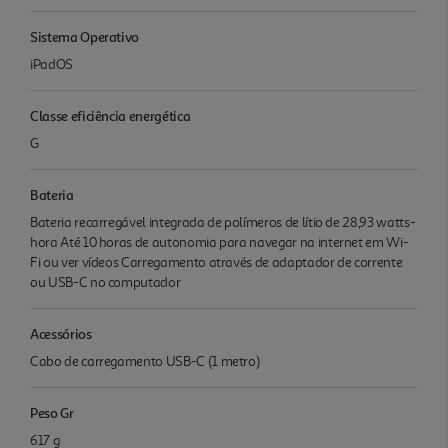
Sistema Operativo
iPadOS
Classe eficiência energética
G
Bateria
Bateria recarregável integrada de polímeros de lítio de 28,93 watts-
hora Até 10 horas de autonomia para navegar na internet em Wi-
Fi ou ver vídeos Carrega­mento através de adaptador de corrente
ou USB-C no computador
Acessórios
Cabo de carregamento USB-C (1 metro)
Peso Gr
617 g