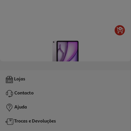
Apple Ipad Air 11" Wi-Fi M4 256gb Purple
Lojas
969.99 €/un
Contacto
969,99 €
Ajuda
Trocas e Devoluções