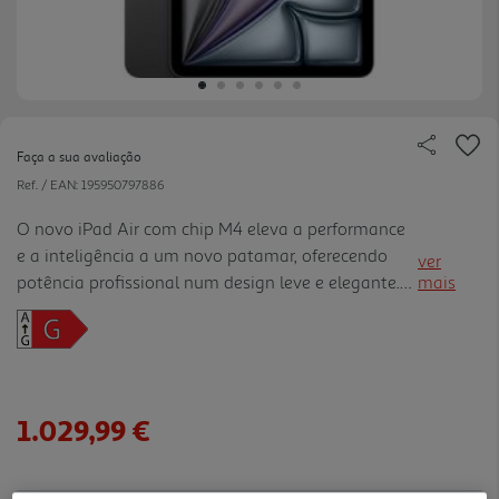
Faça a sua avaliação
Ref. / EAN:
195950797886
O novo iPad Air com chip M4 eleva a performance
e a inteligência a um novo patamar, oferecendo
ver
potência profissional num design leve e elegante.
mais
Equipado com o avançado processador M4,
garante multitarefa ultrarrápida, gráficos fluidos e
capacidade reforç ada para aplicações criativas e
de produtividade, tornando-se a escolha ideal para
trabalho, estudo e entretenimento. Disponível em
1.029,99 €
dois tamanhos 11" e 13", este tablet combina um
ecrã envolvente com conectividade de última
geração, incluindo Wi-Fi 7 e c ompatibilidade com