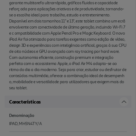
garante multitarefa ultrarrápida, gráficos fluidos e capacidade
reforç ada para aplicações criativas e de produtividade, tornando-
se a escolha ideal para trabalho, estudo e entretenimento.
Disponível em dois tamanhos 11" e 13", este tablet combina um ecrã
envolvente com conectividade de última geração, incluindo Wi-Fi 7
e c ompatibilidade com Apple Pencil Pro e Magic Keyboard. O novo
iPad Air foi otimizado para tarefas exigentes como edição de vídeo,
design 3D e experiências com inteligência artificial, graças à sua CPU
de oito núcleos e GPU avançada com ray tracing por hard ware.
Com autonomia eficiente, construção premium e integração
perfeita com o ecossistema Apple, o iPad Air M4 adapta-se ao
ritmo do dia a dia moderno. Seja para criar, estudar ou desfrutar de
conteúdos multimédia, oferece a combinação ideal de desempenh
o, mobilidade e versatilidade para utilizadores que exigem mais do
seu tablet.
Características
Denominação
IPAD, MH5N4TY/A