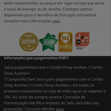
serão apresentados os preços em vigor na loja que serve
o local de entrega ou de recolha. Entregas apenas
disponíveis para o território de Portugal continental,
consulte mais informações
aqui
.
Ipad Apple Air (11" Wifi 128gb Purple)
729.99 €/un
729,99 €
Informações para pagamentos ONEY
*para pagamentos com o Cartão Oney Auchan / Cartão
Oney Auchan+.
**Campanha Sem Juros para pagamentos com o Cartão
Oney Auchan / Cartão Oney Auchan+, em todos os
produtos assinalados na Loja de valor igual ou superior a
75€. Ao valor da compra acresce Comissão de
Formalização até 6% e Imposto do Selo, incluídos nas
prestações. Consulte detalhe
aqui
.