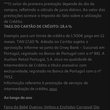
Apple Ipad Air 11" Wi-Fi M4 256gb Starlight
***O valor da primeira prestação depende do dia da
compra, refletindo o cálculo de juros diários. Ao valor das
969.99 €/un
prestações acresce o Imposto do Selo sobre a utilização
969,99 €
de Crédito.
TAEG DO CARTÃO DE CRÉDITO: 18,4 %
Exemplo para um limite de crédito de 1.500€ pago em 12
meses. TAN 17,60 %. Adesão ao Cartão sujeita a
aprovação. Informe-se junto do Oney Bank – Sucursal em
Portugal, registado no Banco de Portugal com o nº 881. A
Auchan Retail Portugal, S.A. atua na qualidade de
Intermediário de Crédito a título acessório com
exclusividade, registado no Banco de Portugal com o nº
7952.
Informação referente à prestação de serviços de
intermediação de crédito,
aqui
.
Apple Ipad Air 13'' M4 256gb Space Gray
Ao longo do ano
1169.99 €/un
Feira do Bebé
Queijos, Vinhos e Enchidos
Carnaval
Dia
1.169,99 €