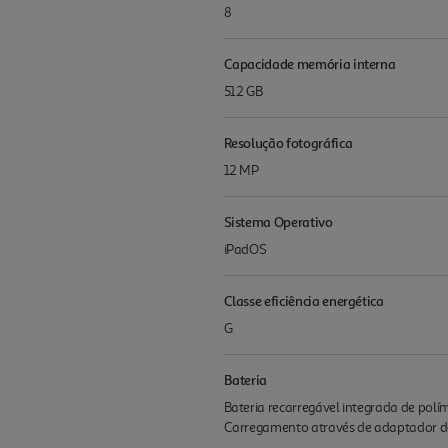
8
Capacidade memória interna
512 GB
Resolução fotográfica
12 MP
Sistema Operativo
iPadOS
Classe eficiência energética
G
Bateria
Bateria recarregável integrada de polí
Carrega­mento através de adaptador 