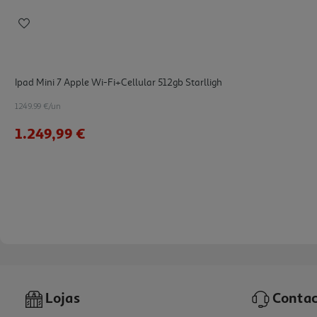
Ipad Mini 7 Apple Wi-Fi+cellular 512gb Starlligh
1249.99 €/un
1.249,99 €
Lojas
Contac