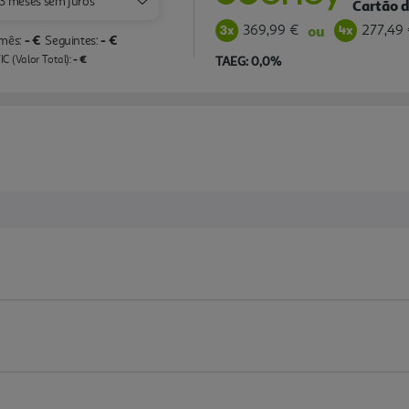
3 meses sem juros
Cartão d
369,99 €
277,49
ou
- €
- €
 mês:
Seguintes:
- €
C (Valor Total):
TAEG: 0,0%