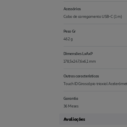
Acessórios
Cabo de carregamento USB-C (1 m)
Peso Gr
462 g
Dimensões LxAxP
178,5x247,6x6,1 mm
Outras características
Touch ID Giroscópio triaxial Aceleróm
Garantia
36 Meses
Avaliações