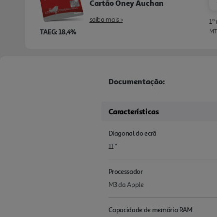
Cartão Oney Auchan
saiba mais >
1º
TAEG: 18,4%
MTI
Documentação:
Características
Diagonal do ecrã
11 "
Processador
M3 da Apple
Capacidade de memória RAM