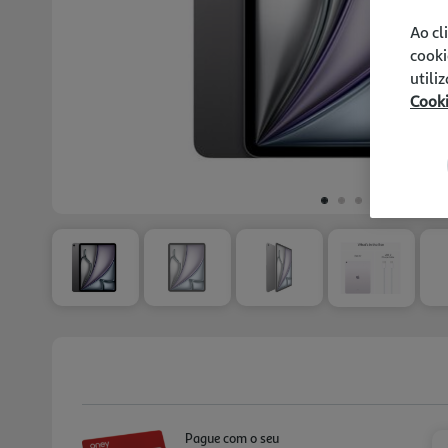
Ao cl
cooki
utili
Cook
Pague com o seu