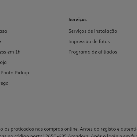
Serviços
asa
Serviços de instalação
e
Impressão de fotos
ess em 1h
Programa de afiliados
oja
Ponto Pickup
rega
o os praticados nas compras online. Antes do registo e autent
lhas no código postal 2650-435 Amadora. Após o login e em fu