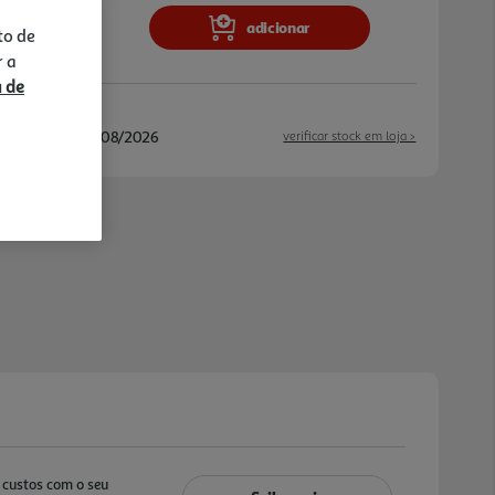
adicionar
to de
r a
a de
/08/2026 e 20/08/2026
verificar stock em loja >
custos com o seu