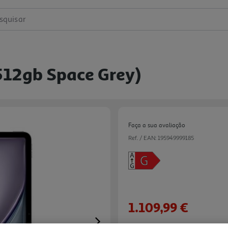
squisar
 512gb Space Grey)
Faça a sua avaliação
Ref. / EAN:
195949999185
1.109,99 €
Next