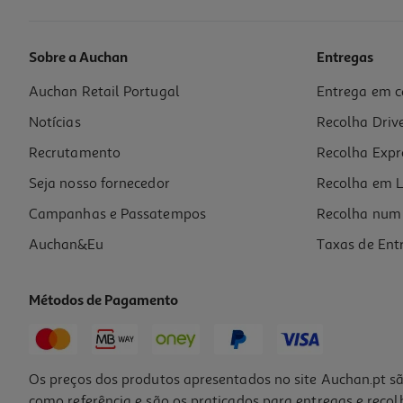
Sobre a Auchan
Entregas
Auchan Retail Portugal
Entrega em c
Ipad Apple 11 Wifi+cellular 512gb Blue
Notícias
Recolha Driv
1069.99 €/un
Recrutamento
Recolha Expr
1.069,99 €
Seja nosso fornecedor
Recolha em L
Campanhas e Passatempos
Recolha num 
Auchan&Eu
Taxas de Ent
Métodos de Pagamento
Os preços dos produtos apresentados no site Auchan.pt sã
como referência e são os praticados para entregas e reco