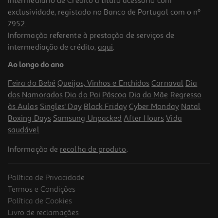
Intermediário de Crédito a título acessório com
exclusividade, registado no Banco de Portugal com o nº
7952.
Informação referente à prestação de serviços de
intermediação de crédito,
aqui
.
Apple Ipad Air 11" Wi-Fi M4 256gb Purple
Ao longo do ano
969.99 €/un
Feira do Bebé
Queijos, Vinhos e Enchidos
Carnaval
Dia
969,99 €
dos Namorados
Dia do Pai
Páscoa
Dia da Mãe
Regresso
às Aulas
Singles' Day
Black Friday
Cyber Monday
Natal
Boxing Days
Samsung Unpacked
After Hours
Vida
saudável
Informação de
recolha de produto
.
Política de Privacidade
Termos e Condições
Política de Cookies
Livro de reclamações