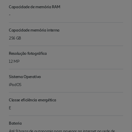
Capacidade de memória RAM
-
Capacidade memória interna
256 GB
Resolução fotográfica
12 MP
Sistema Operativo
iPadOS
Classe eficiência energética
E
Bateria
Até 9 horas de autonomia para navegar na internet na rede de