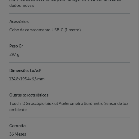
dados móveis
Acessórios
Cabo de carregamento USB-C (1 metro)
Peso Gr
297 g
Dimensões LxAxP
134,8x195,4x6,3 mm
Outras características
Touch ID Giroscópio triaxial Acelerómetro Barómetro Sensor de luz
ambiente
Garantia
36 Meses