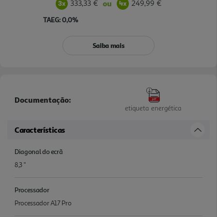
333,33 €
249,99 €
ou
TAEG: 0,0%
Saiba mais
Documentação:
etiqueta energética
Características
Diagonal do ecrã
8,3 "
Processador
Processador A17 Pro