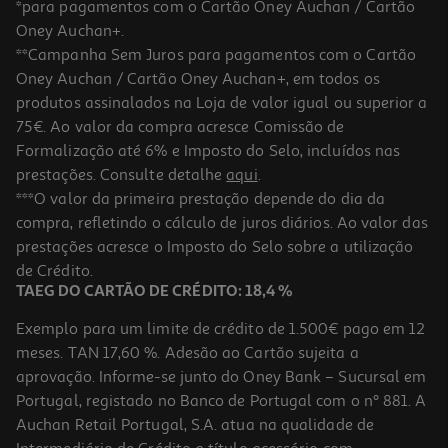
*para pagamentos com o Cartão Oney Auchan / Cartão
Oney Auchan+.
**Campanha Sem Juros para pagamentos com o Cartão
Oney Auchan / Cartão Oney Auchan+, em todos os
produtos assinalados na Loja de valor igual ou superior a
75€. Ao valor da compra acresce Comissão de
Formalização até 6% e Imposto do Selo, incluídos nas
prestações. Consulte detalhe
aqui
.
Ipad Mini 7 Apple Wi-Fi 256gb Starlight
***O valor da primeira prestação depende do dia da
compra, refletindo o cálculo de juros diários. Ao valor das
829.99 €/un
prestações acresce o Imposto do Selo sobre a utilização
829,99 €
de Crédito.
TAEG DO CARTÃO DE CRÉDITO: 18,4 %
Exemplo para um limite de crédito de 1.500€ pago em 12
meses. TAN 17,60 %. Adesão ao Cartão sujeita a
aprovação. Informe-se junto do Oney Bank – Sucursal em
Portugal, registado no Banco de Portugal com o nº 881. A
Auchan Retail Portugal, S.A. atua na qualidade de