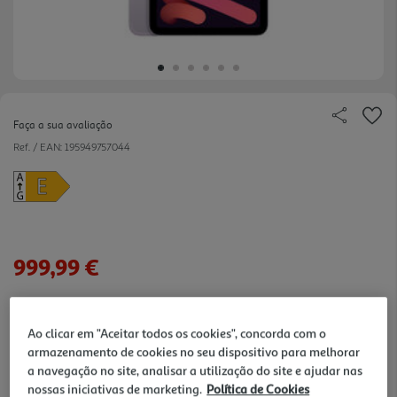
Faça a sua avaliação
Ref. / EAN:
195949757044
999,99 €
Ao clicar em "Aceitar todos os cookies", concorda com o
verificar stock em loja >
armazenamento de cookies no seu dispositivo para melhorar
a navegação no site, analisar a utilização do site e ajudar nas
Entrega estimada entre
25/08/2026 e 26/08/2026
nossas iniciativas de marketing.
Política de Cookies