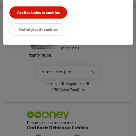
Aceitar todos os cookies
Opções de Financiamento
Definições de cookies
Pague com o seu
Cartão Oney Auchan
saiba mais >
TAEG: 18,4%
3 meses sem juros
- €
- €
1º mês:
Seguintes:
- €
MTIC (Valor Total):
Pague sem custos com o seu
Cartão de Débito ou Crédito