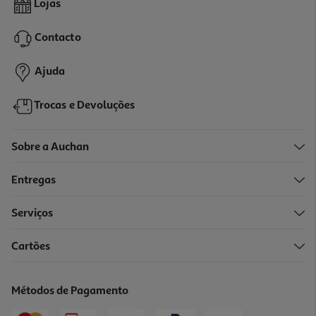
Lojas
1249.99 €/un
Contacto
1.249,99 €
Ajuda
Trocas e Devoluções
Sobre a Auchan
Entregas
Serviços
Cartões
Ipad Mini 7 Apple Wi-Fi + Cellular 256gb Blue
999.99 €/un
Métodos de Pagamento
999,99 €