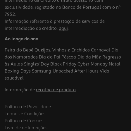
Intermediário de Crédito a título acessório com
exclusividade, registado no Banco de Portugal com o nº
7952.
Informação referente à prestação de serviços de
5.0
(1)
intermediação de crédito,
aqui
.
Ipad Apple Silver 11" Wi-Fi 256gb
Ao longo do ano
649.99 €/un
Feira do Bebé
Queijos, Vinhos e Enchidos
Carnaval
Dia
649,99 €
dos Namorados
Dia do Pai
Páscoa
Dia da Mãe
Regresso
às Aulas
Singles' Day
Black Friday
Cyber Monday
Natal
Boxing Days
Samsung Unpacked
After Hours
Vida
saudável
Informação de
recolha de produto
.
Política de Privacidade
Termos e Condições
Política de Cookies
Livro de reclamações