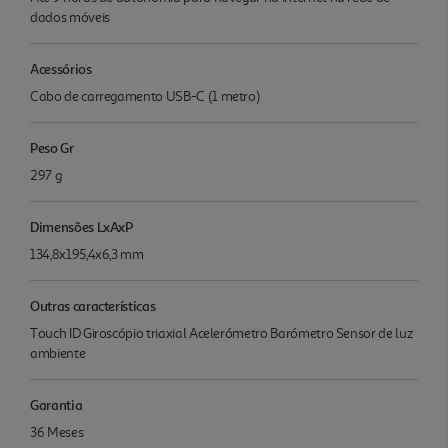
dados móveis
Acessórios
Cabo de carregamento USB-C (1 metro)
Peso Gr
297 g
Dimensões LxAxP
134,8x195,4x6,3 mm
Outras características
Touch ID Giroscópio triaxial Acelerómetro Barómetro Sensor de luz
ambiente
Garantia
36 Meses