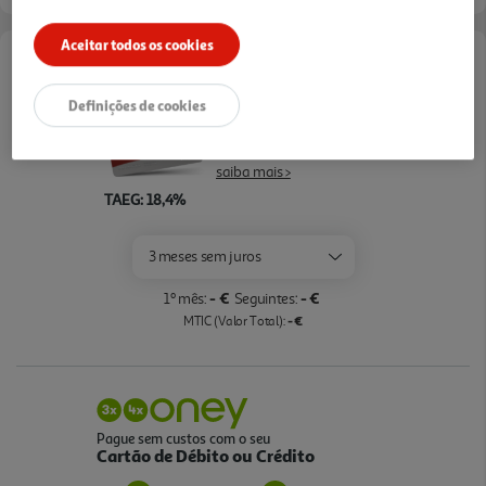
Aceitar todos os cookies
Opções de Financiamento
Definições de cookies
Pague com o seu
Cartão Oney Auchan
saiba mais >
TAEG: 18,4%
3 meses sem juros
- €
- €
1º mês:
Seguintes:
- €
MTIC (Valor Total):
Pague sem custos com o seu
Cartão de Débito ou Crédito