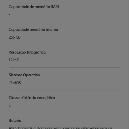
Capacidade de memória RAM
-
Capacidade memória interna
256 GB
Resolução fotográfica
12 MP
Sistema Operativo
iPadOS
Classe eficiência energética
E
Bateria
Até 9 horas de autonomia para navegar na internet na rede de