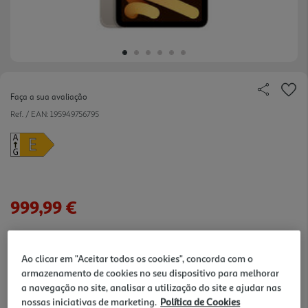
Faça a sua avaliação
Ref. / EAN:
195949756795
999,99 €
Ao clicar em "Aceitar todos os cookies", concorda com o
verificar stock em loja >
armazenamento de cookies no seu dispositivo para melhorar
a navegação no site, analisar a utilização do site e ajudar nas
Entrega estimada entre
21/08/2026 e 24/08/2026
nossas iniciativas de marketing.
Política de Cookies