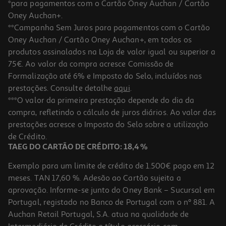
*para pagamentos com o Cartão Oney Auchan / Cartão
Oney Auchan+.
**Campanha Sem Juros para pagamentos com o Cartão
Oney Auchan / Cartão Oney Auchan+, em todos os
produtos assinalados na Loja de valor igual ou superior a
75€. Ao valor da compra acresce Comissão de
Formalização até 6% e Imposto do Selo, incluídos nas
prestações. Consulte detalhe
aqui
.
Ipad Mini 7 Apple Wi-Fi + Cellular 256gb Purple
***O valor da primeira prestação depende do dia da
compra, refletindo o cálculo de juros diários. Ao valor das
999.99 €/un
prestações acresce o Imposto do Selo sobre a utilização
999,99 €
de Crédito.
TAEG DO CARTÃO DE CRÉDITO: 18,4 %
Exemplo para um limite de crédito de 1.500€ pago em 12
meses. TAN 17,60 %. Adesão ao Cartão sujeita a
aprovação. Informe-se junto do Oney Bank – Sucursal em
Portugal, registado no Banco de Portugal com o nº 881. A
Auchan Retail Portugal, S.A. atua na qualidade de