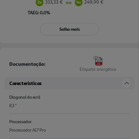
333,33 €
249,99 €
ou
TAEG: 0,0%
Saiba mais
Documentação:
Etiqueta energética
Características
Diagonal do ecrã
8,3 "
Processador
Processador A17 Pro