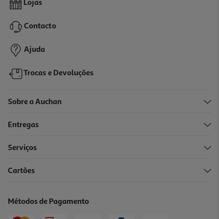
Lojas
1079.99 €/un
Contacto
1.079,99 €
Ajuda
Trocas e Devoluções
Sobre a Auchan
Entregas
Serviços
Cartões
Ipad Mini 7 Apple Wi-Fi 256gb Blue
829.99 €/un
Métodos de Pagamento
829,99 €