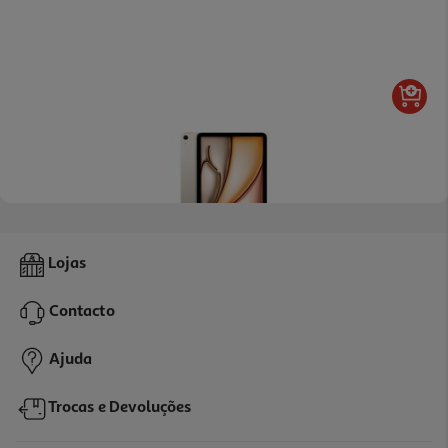
Apple Ipad Air 11"wifi 128gb Starlight
Lojas
829.99 €/un
Contacto
829,99 €
Ajuda
Trocas e Devoluções