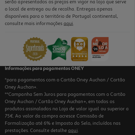
serão apresentados os preços em vigor na loja que serve
o local de entrega ou de recolha. Entregas apenas
disponíveis para o território de Portugal continental,
5.0
(1)
consulte mais informações
aqui
.
Auscultadores Gaming Razer Barracuda X Quartz Pink Wireless
89.99 €/un
89,99 €
Informações para pagamentos ONEY
*para pagamentos com o Cartão Oney Auchan / Cartão
Oney Auchan+.
**Campanha Sem Juros para pagamentos com o Cartão
Oney Auchan / Cartão Oney Auchan+, em todos os
produtos assinalados na Loja de valor igual ou superior a
75€. Ao valor da compra acresce Comissão de
Formalização até 6% e Imposto do Selo, incluídos nas
prestações. Consulte detalhe
aqui
.
3.4
(182)