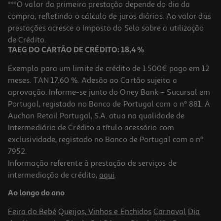
Auscultadores Gaming Jbl Jbl Quantum 400 Preto
***O valor da primeira prestação depende do dia da
compra, refletindo o cálculo de juros diários. Ao valor das
79.99 €/un
prestações acresce o Imposto do Selo sobre a utilização
79,99 €
de Crédito.
TAEG DO CARTÃO DE CRÉDITO: 18,4 %
Exemplo para um limite de crédito de 1.500€ pago em 12
meses. TAN 17,60 %. Adesão ao Cartão sujeita a
aprovação. Informe-se junto do Oney Bank – Sucursal em
Portugal, registado no Banco de Portugal com o nº 881. A
Auchan Retail Portugal, S.A. atua na qualidade de
Intermediário de Crédito a título acessório com
exclusividade, registado no Banco de Portugal com o nº
7952.
Informação referente à prestação de serviços de
5.0
(1)
intermediação de crédito,
aqui
.
Auscultadores Gaming Hyperx Cloud Alpha Vermelho
Ao longo do ano
99.99 €/un
Feira do Bebé
Queijos, Vinhos e Enchidos
Carnaval
Dia
99,99 €