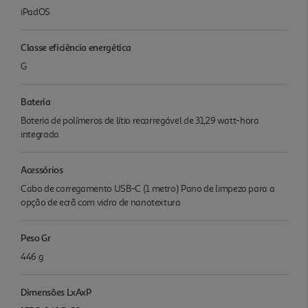
iPadOS
Classe eficiência energética
G
Bateria
Bateria de polímeros de lítio recarregável de 31,29 watt-hora
integrada
Acessórios
Cabo de carregamento USB-C (1 metro) Pano de limpeza para a
opção de ecrã com vidro de nanotextura
Peso Gr
446 g
Dimensões LxAxP