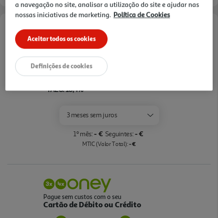
a navegação no site, analisar a utilização do site e ajudar nas
nossas iniciativas de marketing.
Política de Cookies
Opções de Financiamento
Aceitar todos os cookies
Pague com o seu
Cartão Oney Auchan
Definições de cookies
saiba mais >
TAEG: 18,4%
3 meses sem juros
- €
- €
1º mês:
Seguintes:
- €
MTIC (Valor Total):
Pague sem custos com o seu
Cartão de Débito ou Crédito