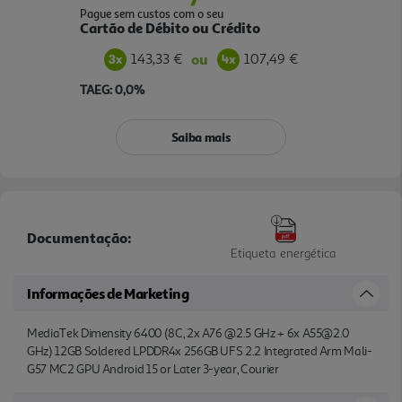
Pague sem custos com o seu
Cartão de Débito ou Crédito
143,33 €
107,49 €
ou
TAEG: 0,0%
Saiba mais
Documentação:
Etiqueta energética
Informações de Marketing
MediaTek Dimensity 6400 (8C, 2x A76 @2.5 GHz + 6x A55@2.0
GHz) 12GB Soldered LPDDR4x 256GB UFS 2.2 Integrated Arm Mali-
G57 MC2 GPU Android 15 or Later 3-year, Courier