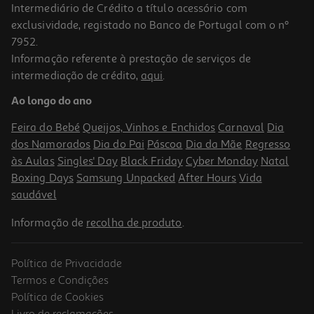
Intermediário de Crédito a título acessório com
exclusividade, registado no Banco de Portugal com o nº
7952.
Informação referente à prestação de serviços de
4.1
(7)
intermediação de crédito,
aqui
.
Tablet Lenovo Tb336fu+pen+teclado (11" 2.5k 8/256gb)
Ao longo do ano
299.99 €/un
Feira do Bebé
Queijos, Vinhos e Enchidos
Carnaval
Dia
299,99 €
dos Namorados
Dia do Pai
Páscoa
Dia da Mãe
Regresso
às Aulas
Singles' Day
Black Friday
Cyber Monday
Natal
Boxing Days
Samsung Unpacked
After Hours
Vida
saudável
Informação de
recolha de produto
.
Política de Privacidade
Termos e Condições
Política de Cookies
Livro de reclamações