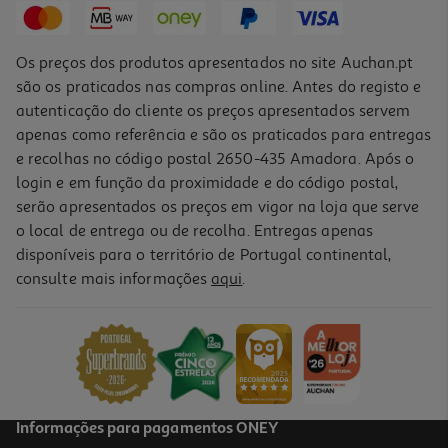
Os preços dos produtos apresentados no site Auchan.pt
são os praticados nas compras online. Antes do registo e
autenticação do cliente os preços apresentados servem
apenas como referência e são os praticados para entregas
e recolhas no código postal 2650-435 Amadora. Após o
login e em função da proximidade e do código postal,
serão apresentados os preços em vigor na loja que serve
o local de entrega ou de recolha. Entregas apenas
disponíveis para o território de Portugal continental,
5.0
(4)
consulte mais informações
aqui
.
Tablet Xiaomi Redmi Pad 2 (11'' 8/256gb Gray)
259.99 €/un
259,99 €
Informações para pagamentos ONEY