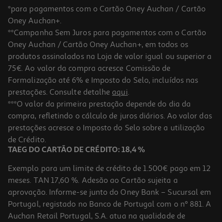
*para pagamentos com o Cartão Oney Auchan / Cartão
Oney Auchan+.
**Campanha Sem Juros para pagamentos com o Cartão
Oney Auchan / Cartão Oney Auchan+, em todos os
produtos assinalados na Loja de valor igual ou superior a
75€. Ao valor da compra acresce Comissão de
Formalização até 6% e Imposto do Selo, incluídos nas
prestações. Consulte detalhe
aqui
.
Tablet Xiaomi Redmi Pad 2 (11'' 4/128gb Gray)
***O valor da primeira prestação depende do dia da
compra, refletindo o cálculo de juros diários. Ao valor das
219.99 €/un
prestações acresce o Imposto do Selo sobre a utilização
219,99 €
de Crédito.
TAEG DO CARTÃO DE CRÉDITO: 18,4 %
Exemplo para um limite de crédito de 1.500€ pago em 12
meses. TAN 17,60 %. Adesão ao Cartão sujeita a
aprovação. Informe-se junto do Oney Bank – Sucursal em
Portugal, registado no Banco de Portugal com o nº 881. A
Auchan Retail Portugal, S.A. atua na qualidade de