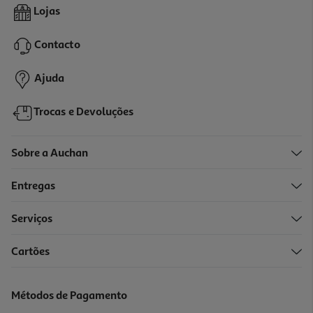
Tablet Xiaomi Pad 8 (11.2" 8gb/128gb Wi-Fi Gray)
Lojas
399.99 €/un
Contacto
399,99 €
Ajuda
Trocas e Devoluções
Sobre a Auchan
Entregas
Serviços
Cartões
Bundle Tablet Samsung Galaxy Tab A11+ (11" 8gb/256gb Cinza +
Capa Book Cover)
249.99 €/un
Métodos de Pagamento
249,99 €