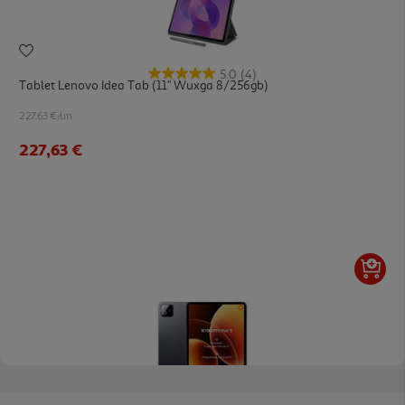
5.0
(4)
Tablet Lenovo Idea Tab (11" Wuxga 8/256gb)
227.63 €/un
227,63 €