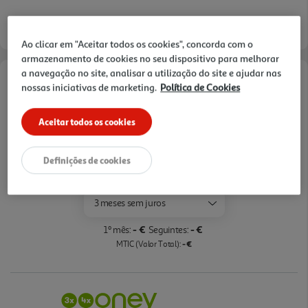
Entrega estimada entre
14/08/2026 e 17/08/2026
Ao clicar em "Aceitar todos os cookies", concorda com o
armazenamento de cookies no seu dispositivo para melhorar
a navegação no site, analisar a utilização do site e ajudar nas
Opções de Financiamento
nossas iniciativas de marketing.
Política de Cookies
Pague com o seu
Aceitar todos os cookies
Cartão Oney Auchan
saiba mais >
Definições de cookies
TAEG: 18,4%
3 meses sem juros
- €
- €
1º mês:
Seguintes:
- €
MTIC (Valor Total):