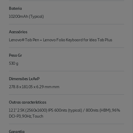
Bateria
10200mAh (Typical)
Acessórios
Lenovo® Tab Pen + Lenovo Folio Keyboard for Idea Tab Plus
Peso Gr
530 g
Dimensões LxAxP
278.8 x 181.05 x 6.29 mm mm
Outras características
12.1" 2.5K (2560x1600) IPS 600nits (typical) / 800nits (HBM), 96%
DCI-P3, 90Hz, Touch
Garantia