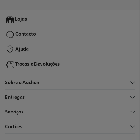
Tablet Xiaomi Redmi Pad 2 (11'' 4/128gb Gray)
Lojas
219.99 €/un
Contacto
219,99 €
Ajuda
Trocas e Devoluções
Sobre a Auchan
Entregas
Serviços
5.0
(3)
Cartões
Tablet Xiaomi Redmi Pad 2 (11'' 8/256gb Gray)