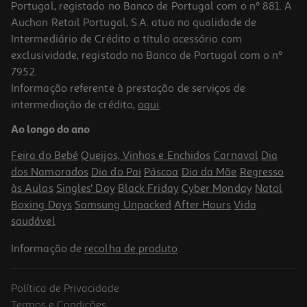
Portugal, registado no Banco de Portugal com o nº 881. A
Auchan Retail Portugal, S.A. atua na qualidade de
Intermediário de Crédito a título acessório com
exclusividade, registado no Banco de Portugal com o nº
7952.
Informação referente à prestação de serviços de
intermediação de crédito,
aqui
.
Tablet Redmi Pad 2 Graphite Gray 4/64gb
Ao longo do ano
179.99 €/un
Feira do Bebé
Queijos, Vinhos e Enchidos
Carnaval
Dia
179,99 €
dos Namorados
Dia do Pai
Páscoa
Dia da Mãe
Regresso
às Aulas
Singles' Day
Black Friday
Cyber Monday
Natal
Boxing Days
Samsung Unpacked
After Hours
Vida
saudável
Informação de
recolha de produto
.
Política de Privacidade
Termos e Condições