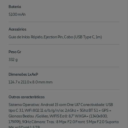
Bateria
5,100 mAh
Acessórios
Guia de Início Rápido, Ejection Pin, Cabo (USB Type C, 1m)
Peso Gr
332 g
Dimensões LxAxP
124.7 x 211.0 x 8.0 mm mm
Outras características
Sistema Operativo: Android 15 com One UI7 Conectividade: USB
tipo C 3.1, WiFi 802.11 a/b/g/n/ac 2,4Ghz + 5Ghz BT 5.1 + GPS +
Glonass Beidou /Galileo, WIFI5 Ecrã: 8,7" WXGA+ (1340x800,
179PPI), 90Hz Câmara: Tras.: 8 Mpx F2.0 Front: 5 Mpx F2.0 Suporta
Mic roSD até 1.5 TB