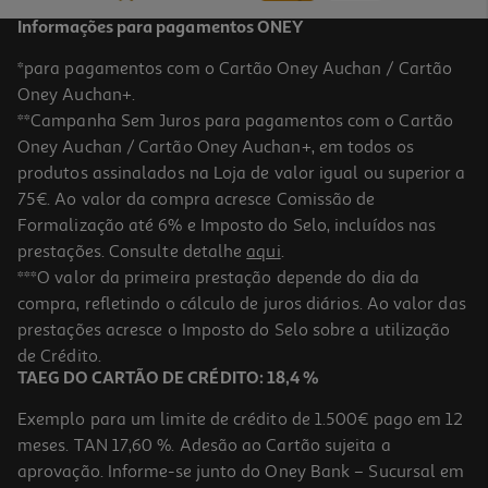
Informações para pagamentos ONEY
*para pagamentos com o Cartão Oney Auchan / Cartão
Oney Auchan+.
**Campanha Sem Juros para pagamentos com o Cartão
Oney Auchan / Cartão Oney Auchan+, em todos os
produtos assinalados na Loja de valor igual ou superior a
75€. Ao valor da compra acresce Comissão de
Formalização até 6% e Imposto do Selo, incluídos nas
prestações. Consulte detalhe
aqui
.
4.4
(39)
Tablet Samsung Galaxy Tab A11 Wifi (8.7" 4gb/64gb Cinzento)
***O valor da primeira prestação depende do dia da
compra, refletindo o cálculo de juros diários. Ao valor das
139.99 €/un
prestações acresce o Imposto do Selo sobre a utilização
139,99 €
de Crédito.
TAEG DO CARTÃO DE CRÉDITO: 18,4 %
Exemplo para um limite de crédito de 1.500€ pago em 12
meses. TAN 17,60 %. Adesão ao Cartão sujeita a
aprovação. Informe-se junto do Oney Bank – Sucursal em