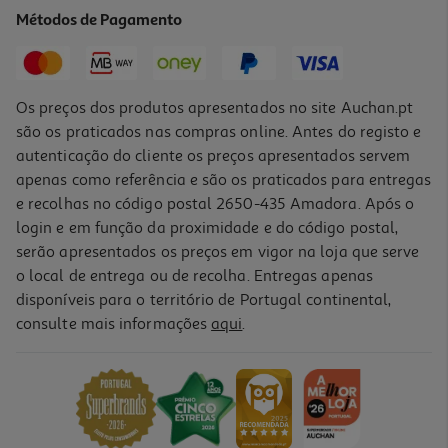
259.99 €/un
Métodos de Pagamento
259,99 €
Os preços dos produtos apresentados no site Auchan.pt
são os praticados nas compras online. Antes do registo e
autenticação do cliente os preços apresentados servem
apenas como referência e são os praticados para entregas
e recolhas no código postal 2650-435 Amadora. Após o
login e em função da proximidade e do código postal,
serão apresentados os preços em vigor na loja que serve
o local de entrega ou de recolha. Entregas apenas
disponíveis para o território de Portugal continental,
consulte mais informações
aqui
.
Bundle Tablet Samsung Galaxy Tab A11+ (11" 8gb/256gb Cinza +
Capa Book Cover)
249.99 €/un
249,99 €