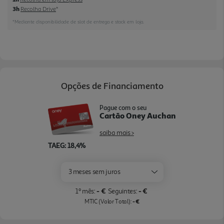
3h
Recolha Drive
*
Samsung Find permite lhe localizar todos os seus
dispositivos Galaxy.
*Mediante disponibilidade de slot de entrega e stock em loja.
Opções de Financiamento
Pague com o seu
Cartão Oney Auchan
saiba mais >
TAEG: 18,4%
3 meses sem juros
- €
- €
1º mês:
Seguintes:
- €
MTIC (Valor Total):