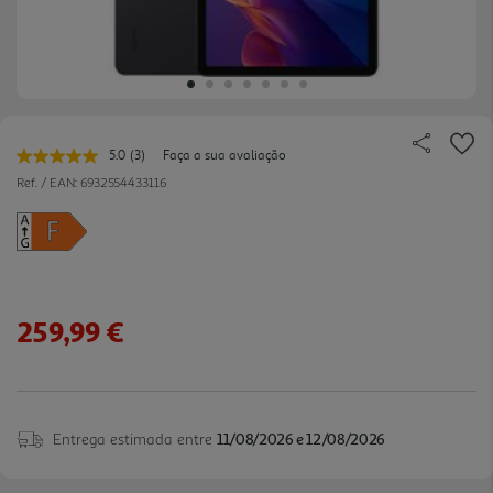
5.0
(3)
Faça a sua avaliação
Leu
3
Ref. / EAN:
6932554433116
avaliações.
Link
para
a
mesma
página.
259,99 €
Entrega estimada entre
11/08/2026 e 12/08/2026