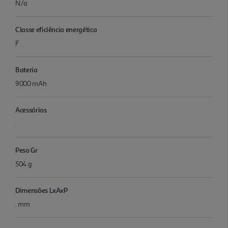
N/a
Classe eficiência energética
F
Bateria
9000 mAh
Acessórios
.
Peso Gr
504 g
Dimensões LxAxP
. mm