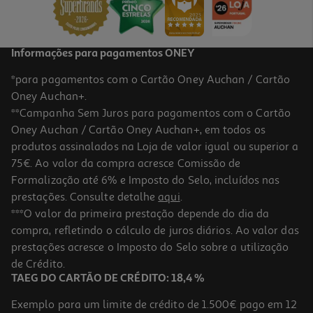
227,63 €
Informações para pagamentos ONEY
*para pagamentos com o Cartão Oney Auchan / Cartão
Oney Auchan+.
**Campanha Sem Juros para pagamentos com o Cartão
Oney Auchan / Cartão Oney Auchan+, em todos os
produtos assinalados na Loja de valor igual ou superior a
75€. Ao valor da compra acresce Comissão de
Formalização até 6% e Imposto do Selo, incluídos nas
prestações. Consulte detalhe
aqui
.
5.0
(3)
Tablet Lenovo Idea Tab Tb336fu (11" 2.5k 8gb/128gb Cinza)
***O valor da primeira prestação depende do dia da
compra, refletindo o cálculo de juros diários. Ao valor das
219.99 €/un
prestações acresce o Imposto do Selo sobre a utilização
219,99 €
de Crédito.
TAEG DO CARTÃO DE CRÉDITO: 18,4 %
Exemplo para um limite de crédito de 1.500€ pago em 12