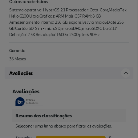
Outras características
Sistema operativo: HyperOS 2.1 Processador: Octa-Core,MediaTek
Helio G100 Ultra Gráficos: ARM Mali-G57 RAM: 8 GB
Armazenamento interno: 256 GB, expansível via microSD até 256
GB Cartão SD: Sim - microSD,microSDHC,microSDXC Ecrã: 11''
Definição: 2.5K Res olução: 1600 x 2500 píxeis 90Hz
Garantia
36 Meses
Avaliações