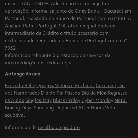
meses. TAN 17,60 %. Adesão ao Cartão sujeita a
aprovação. Informe-se junto do Oney Bank – Sucursal em
Portugal, registado no Banco de Portugal com o nº 881. A
Auchan Retail Portugal, S.A. atua na qualidade de
Intermediário de Crédito a título acessório com
exclusividade, registado no Banco de Portugal com o nº
7952.
Informação referente à prestação de serviços de
5.0
(4)
intermediação de crédito,
aqui
.
Tablet Xiaomi Redmi Pad 2 Pro (12.1'' 6/128gb Gray)
Ao longo do ano
289.99 €/un
Feira do Bebé
Queijos, Vinhos e Enchidos
Carnaval
Dia
289,99 €
dos Namorados
Dia do Pai
Páscoa
Dia da Mãe
Regresso
às Aulas
Singles' Day
Black Friday
Cyber Monday
Natal
Boxing Days
Samsung Unpacked
After Hours
Vida
saudável
Informação de
recolha de produto
.