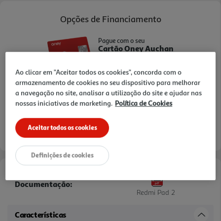
Opções de Financiamento
Pague com o seu
Cartão Oney Auchan
saiba mais >
Ao clicar em "Aceitar todos os cookies", concorda com o
TAEG: 18,4%
armazenamento de cookies no seu dispositivo para melhorar
a navegação no site, analisar a utilização do site e ajudar nas
nossas iniciativas de marketing.
Política de Cookies
3 meses sem juros
- €
- €
1º mês:
Seguintes:
Aceitar todos os cookies
- €
MTIC (Valor Total):
Definições de cookies
Documentação:
Redmi Pad 2
Características