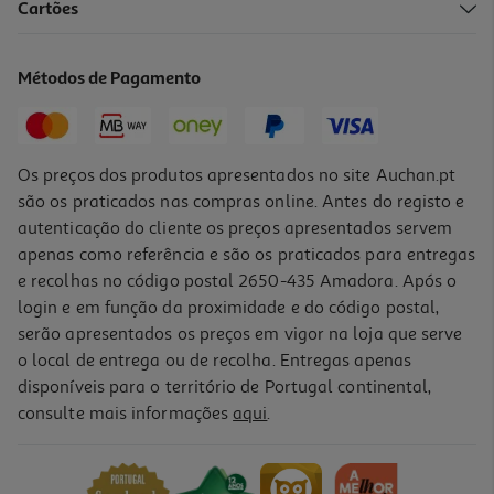
Cartões
Bundle Tablet Samsung Galaxy Tab A11+ (11" 8gb/256gb Cinza +
Capa Book Cover)
249.99 €/un
Métodos de Pagamento
249,99 €
Os preços dos produtos apresentados no site Auchan.pt
são os praticados nas compras online. Antes do registo e
autenticação do cliente os preços apresentados servem
apenas como referência e são os praticados para entregas
e recolhas no código postal 2650-435 Amadora. Após o
login e em função da proximidade e do código postal,
serão apresentados os preços em vigor na loja que serve
o local de entrega ou de recolha. Entregas apenas
disponíveis para o território de Portugal continental,
5.0
(4)
consulte mais informações
aqui
.
Tablet Lenovo Idea Tab (11" Wuxga 8/256gb)
227.63 €/un