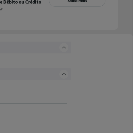
Saiba mais
e Débito ou Crédito
 €