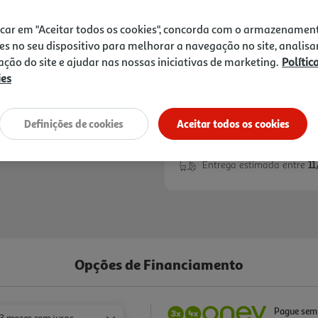
50% de desconto ime
icar em "Aceitar todos os cookies", concorda com o armazenamen
De 6/7/2026 a 31/8/
50% de desconto ime
es no seu dispositivo para melhorar a navegação no site, analisa
uma bicicleta ou trot
zação do site e ajudar nas nossas iniciativas de marketing.
Polític
Clube Auchan. Limitado
ies
Definições de cookies
Aceitar todos os cookies
Entrega estimada entre
11
Opções de Financiamento
Pague sem 