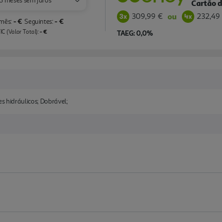
3 meses sem juros
Cartão d
309,99 €
232,49
ou
- €
- €
 mês:
Seguintes:
- €
C (Valor Total):
TAEG: 0,0%
s hidráulicos; Dobrável;