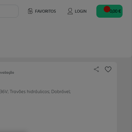
FAVORITOS
LOGIN
0,00 €
avaliação
36V; Travões hidráulicos; Dobrável;