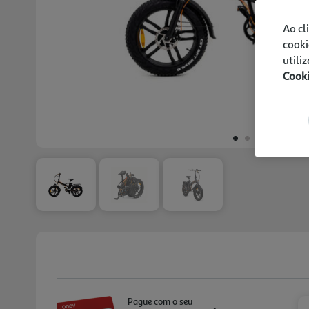
Ao cl
cooki
utili
Cook
Pague com o seu