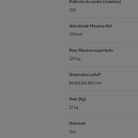
Potência do motor (máxima)
250
Velocidade Máxima Até
25 Kmh
Peso Máximo suportado
120 kg
Dimensões LxAxP
840x820x360 mm
Peso (Kg)
27 kg
Dobrável
Sim