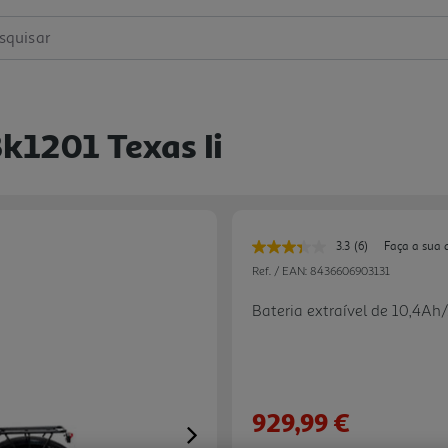
squisar
Bk1201 Texas Ii
3.3
(6)
Faça a sua 
Leu
6
Ref. / EAN:
8436606903131
avaliações.
Link
Bateria extraível de 10,4Ah/
para
a
mesma
página.
929,99 €
Next