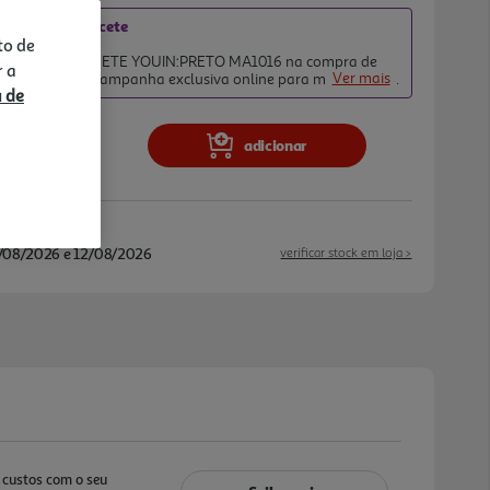
diato no Capacete
to de
2026
diato no CAPACETE YOUIN:PRETO MA1016 na compra de
r a
Ver mais
inete eléctrica. Campanha exclusiva online para membros do
a de
 ao stock existente. Adicione a Bicicleta ou Trotinete mais o
Capacete ao carrinho de compras, desconto aplicado no último passo do carrinho.
adicionar
/08/2026 e 12/08/2026
verificar stock em loja >
custos com o seu