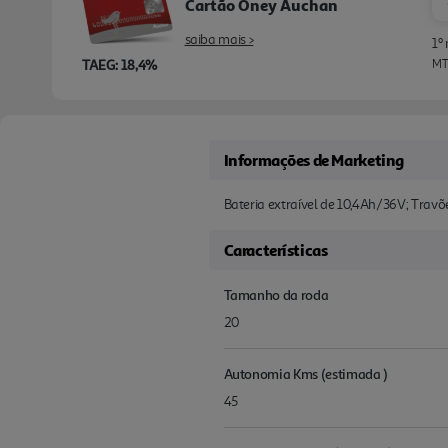
Cartão Oney Auchan
saiba mais >
1º
TAEG: 18,4%
MTI
Informações de Marketing
Bateria extraível de 10,4Ah/36V; Travõe
Características
Tamanho da roda
20
Autonomia Kms (estimada )
45