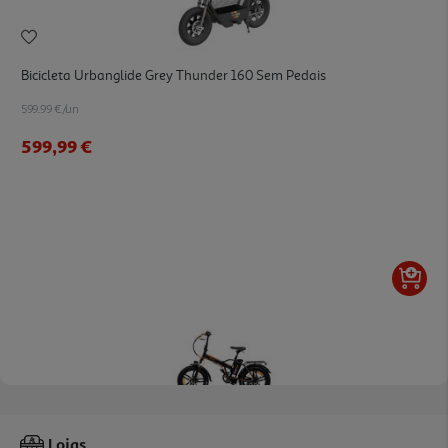
Bicicleta Urbanglide Grey Thunder 160 Sem Pedais
599.99 €/un
599,99 €
3.3
(6)
Bicicleta Elétrica Youin Bk1201 Texas Ii
Lojas