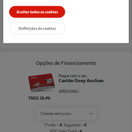
Ver mais
eléctrica. Campanha exclusiva online para membros do
Clube Auchan. Limitado ao stock existente. Adicione a
Aceitar todos os cookies
Bicicleta ou Trotinete mais o Capacete ao carrinho de
compras, desconto aplicado no último passo do carrinho.
verificar stock em loja >
Definições de cookies
Entrega estimada entre
17/08/2026 e 18/08/2026
Opções de Financiamento
Pague com o seu
Cartão Oney Auchan
saiba mais >
TAEG: 18,4%
3 meses sem juros
- €
- €
1º mês:
Seguintes:
- €
MTIC (Valor Total):