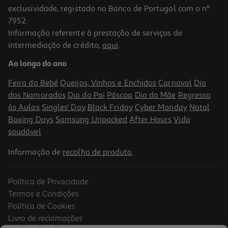
exclusividade, registado no Banco de Portugal com o nº
7952.
Informação referente à prestação de serviços de
intermediação de crédito,
aqui
.
Bicicleta Urbanglide Blue Thunder 160 Sem Pedais
Ao longo do ano
599.99 €/un
Feira do Bebé
Queijos, Vinhos e Enchidos
Carnaval
Dia
599,99 €
dos Namorados
Dia do Pai
Páscoa
Dia da Mãe
Regresso
às Aulas
Singles' Day
Black Friday
Cyber Monday
Natal
Boxing Days
Samsung Unpacked
After Hours
Vida
saudável
Informação de
recolha de produto
.
Política de Privacidade
Termos e Condições
Política de Cookies
Livro de reclamações