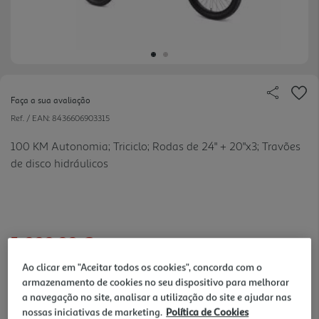
Faça a sua avaliação
Ref. / EAN:
8436606903315
100 KM Autonomia; Triciclo; Rodas de 24" + 20"x3; Travões
de disco hidráulicos
1.999,99 €
Ao clicar em "Aceitar todos os cookies", concorda com o
50% de desconto imediato no Capacete
armazenamento de cookies no seu dispositivo para melhorar
De 6/7/2026 a 31/8/2026
a navegação no site, analisar a utilização do site e ajudar nas
50% de desconto imediato no CAPACETE YOUIN:PRETO
nossas iniciativas de marketing.
Política de Cookies
MA1016 na compra de uma bicicleta ou trotinete