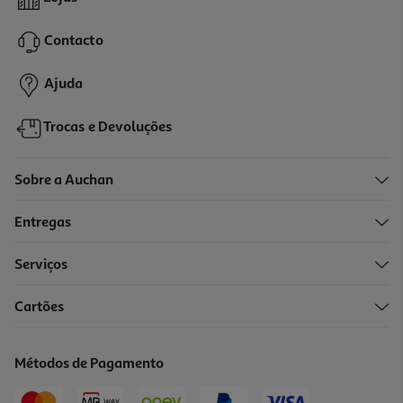
929.99 €/un
Contacto
929,99 €
Ajuda
Trocas e Devoluções
Sobre a Auchan
Entregas
Serviços
Cartões
Bicicleta Elétrica Youin Marbella Bk1350c Branca
969.99 €/un
Métodos de Pagamento
969,99 €