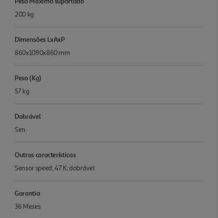
Peso Máximo suportado
200 kg
Dimensões LxAxP
860x1090x860 mm
Peso (Kg)
57 kg
Dobrável
Sim
Outras características
Sensor speed; 47 K; dobrável
Garantia
36 Meses