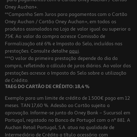
Oney Auchan+.
**Campanha Sem Juros para pagamentos com o Cartão
Oney Auchan / Cartão Oney Auchan+, em todos os
produtos assinalados na Loja de valor igual ou superior a
75€. Ao valor da compra acresce Comissão de
Formalização até 6% e Imposto do Selo, incluídos nas
prestações. Consulte detalhe
aqui
.
Bicicleta Eletrica Urbanglide Bike 140 Orange
***O valor da primeira prestação depende do dia da
compra, refletindo o cálculo de juros diários. Ao valor das
333.99 €/un
prestações acresce o Imposto do Selo sobre a utilização
333,99 €
de Crédito.
TAEG DO CARTÃO DE CRÉDITO: 18,4 %
Exemplo para um limite de crédito de 1.500€ pago em 12
meses. TAN 17,60 %. Adesão ao Cartão sujeita a
aprovação. Informe-se junto do Oney Bank – Sucursal em
Portugal, registado no Banco de Portugal com o nº 881. A
Auchan Retail Portugal, S.A. atua na qualidade de
Intermediário de Crédito a título acessório com