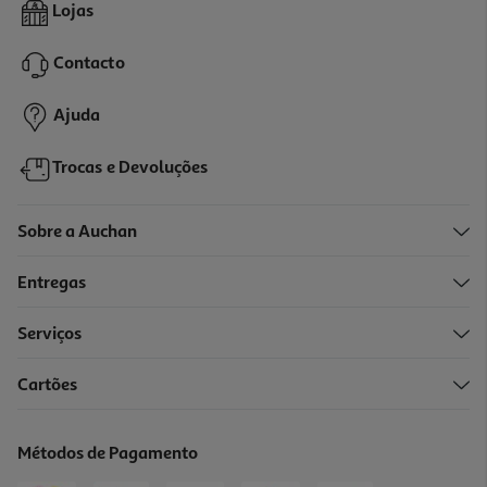
Trotinete Urbanglide Ride 100 Evo
Lojas
199.99 €/un
Contacto
199,99 €
Ajuda
Trocas e Devoluções
Sobre a Auchan
Entregas
Serviços
5.0
(2)
Cartões
Trotinete Navee Gt3
349.99 €/un
Métodos de Pagamento
349,99 €