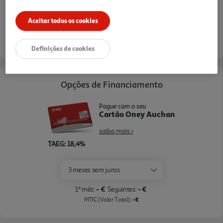
50% de desconto imediato no CAPACETE YOUIN:PRETO
MA1016 na compra de uma bicicleta ou trotinete
Aceitar todos os cookies
Ver mais
eléctrica. Campanha exclusiva online para membros do
Clube Auchan. Limitado ao stock existente. Adicione a
Bicicleta ou Trotinete mais o Capacete ao carrinho de
compras, desconto aplicado no último passo do carrinho.
Definições de cookies
Opções de Financiamento
Pague com o seu
Cartão Oney Auchan
saiba mais >
TAEG: 18,4%
3 meses sem juros
- €
- €
1º mês:
Seguintes:
- €
MTIC (Valor Total):