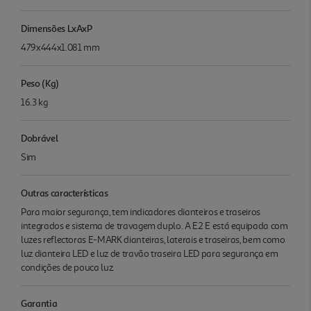
Dimensões LxAxP
479x444x1.081 mm
Peso (Kg)
16.3 kg
Dobrável
Sim
Outras características
Para maior segurança, tem indicadores dianteiros e traseiros
integrados e sistema de travagem duplo. A E2 E está equipada com
luzes reflectoras E-MARK dianteiras, laterais e traseiras, bem como
luz dianteira LED e luz de travão traseira LED para segurança em
condições de pouca luz.
Garantia