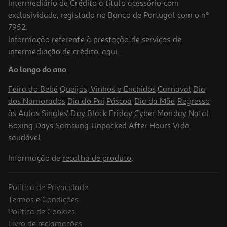
Intermediário de Crédito a título acessório com
exclusividade, registado no Banco de Portugal com o nº
7952.
Informação referente à prestação de serviços de
3.3
(3)
intermediação de crédito,
aqui
.
Trotinete Segway E3 E
Ao longo do ano
399.99 €/un
Feira do Bebé
Queijos, Vinhos e Enchidos
Carnaval
Dia
399,99 €
dos Namorados
Dia do Pai
Páscoa
Dia da Mãe
Regresso
às Aulas
Singles' Day
Black Friday
Cyber Monday
Natal
Boxing Days
Samsung Unpacked
After Hours
Vida
saudável
Informação de
recolha de produto
.
Política de Privacidade
Termos e Condições
Política de Cookies
Livro de reclamações