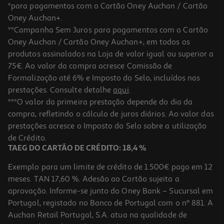
*para pagamentos com o Cartão Oney Auchan / Cartão
Oney Auchan+.
**Campanha Sem Juros para pagamentos com o Cartão
Oney Auchan / Cartão Oney Auchan+, em todos os
produtos assinalados na Loja de valor igual ou superior a
75€. Ao valor da compra acresce Comissão de
Formalização até 6% e Imposto do Selo, incluídos nas
prestações. Consulte detalhe
aqui
.
Trotinete Xiaomi Scooter 6 Lite
***O valor da primeira prestação depende do dia da
compra, refletindo o cálculo de juros diários. Ao valor das
329.99 €/un
prestações acresce o Imposto do Selo sobre a utilização
329,99 €
de Crédito.
TAEG DO CARTÃO DE CRÉDITO: 18,4 %
Exemplo para um limite de crédito de 1.500€ pago em 12
meses. TAN 17,60 %. Adesão ao Cartão sujeita a
aprovação. Informe-se junto do Oney Bank – Sucursal em
Portugal, registado no Banco de Portugal com o nº 881. A
Auchan Retail Portugal, S.A. atua na qualidade de