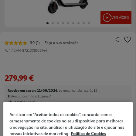
VER VÍDEO
5.0
(1)
Faça a sua avaliação
Leu
uma
Ref. / EAN:
8721008535944
avaliação.
Link
para
a
mesma
279,99 €
página.
Receba em casa a 11/08/2026
, se encomendar até às 12h.
1h
Recolha em loja Express
*
3h
Recolha Drive
*
*Mediante disponibilidade de slot de entrega e stock em loja.
Ao clicar em "Aceitar todos os cookies", concorda com o
consultar stock >.
armazenamento de cookies no seu dispositivo para melhorar
a navegação no site, analisar a utilização do site e ajudar nas
50% de desconto imediato no Capacete
nossas iniciativas de marketing.
Política de Cookies
De 6/7/2026 a 31/8/2026