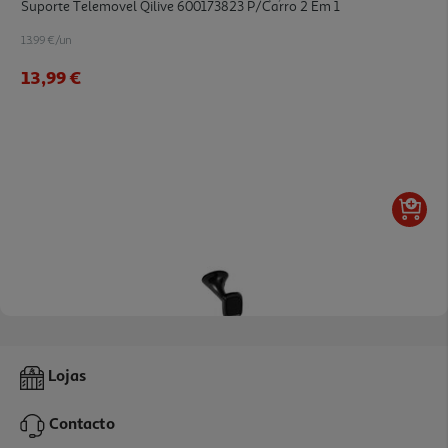
Suporte Telemovel Qilive 600173823 P/carro 2 Em 1
13.99 €/un
13,99 €
2.5
(2)
Suporte Telemovel Qilive 600161219 Magnetico P/ Carro
Lojas
12.99 €/un
Contacto
12,99 €