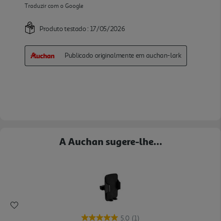
A Auchan sugere-lhe...
5.0
(1)