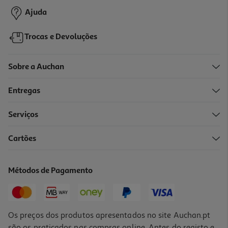
Ajuda
Trocas e Devoluções
Sobre a Auchan
Entregas
Serviços
4.6
(8)
Cartões
Suporte Telemóvel Qilive 600137889 Preto P/ Carro
11.99 €/un
Métodos de Pagamento
11,99 €
Os preços dos produtos apresentados no site Auchan.pt
são os praticados nas compras online. Antes do registo e