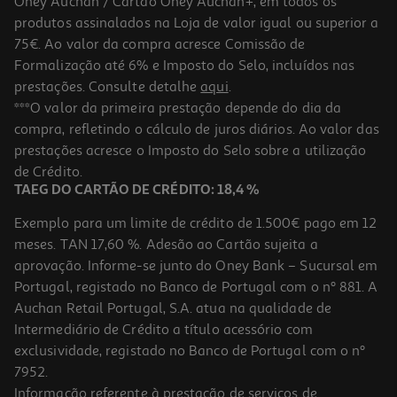
Oney Auchan / Cartão Oney Auchan+, em todos os
produtos assinalados na Loja de valor igual ou superior a
75€. Ao valor da compra acresce Comissão de
Formalização até 6% e Imposto do Selo, incluídos nas
prestações. Consulte detalhe
aqui
.
3.7
(3)
Suporte Telemovel Qilive 600161213 Carro Air Vent Preto
***O valor da primeira prestação depende do dia da
compra, refletindo o cálculo de juros diários. Ao valor das
4.99 €/un
prestações acresce o Imposto do Selo sobre a utilização
4,99 €
de Crédito.
TAEG DO CARTÃO DE CRÉDITO: 18,4 %
Exemplo para um limite de crédito de 1.500€ pago em 12
meses. TAN 17,60 %. Adesão ao Cartão sujeita a
aprovação. Informe-se junto do Oney Bank – Sucursal em
Portugal, registado no Banco de Portugal com o nº 881. A
Auchan Retail Portugal, S.A. atua na qualidade de
Intermediário de Crédito a título acessório com
exclusividade, registado no Banco de Portugal com o nº
7952.
Informação referente à prestação de serviços de