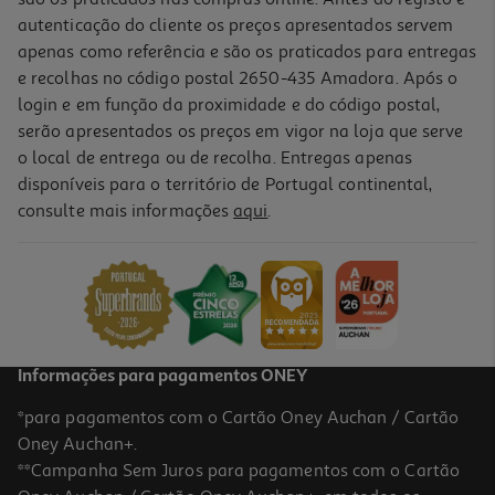
autenticação do cliente os preços apresentados servem
apenas como referência e são os praticados para entregas
e recolhas no código postal 2650-435 Amadora. Após o
login e em função da proximidade e do código postal,
serão apresentados os preços em vigor na loja que serve
o local de entrega ou de recolha. Entregas apenas
disponíveis para o território de Portugal continental,
4.8
(5)
consulte mais informações
aqui
.
Suporte Telemovel Qilive 600173821 P/carro Com Ventosa
10.99 €/un
10,99 €
Informações para pagamentos ONEY
*para pagamentos com o Cartão Oney Auchan / Cartão
Oney Auchan+.
**Campanha Sem Juros para pagamentos com o Cartão