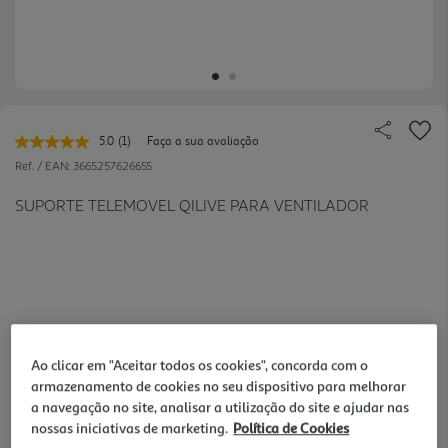
5.0
(1)
Faça a sua avaliação
Leu
uma
Ref. / EAN:
3665257626655
avaliação.
Link
SUPORTE TELEMOVEL QILIVE PARA VENTILADOR
para
a
mesma
página.
6,99 €
Ao clicar em "Aceitar todos os cookies", concorda com o
armazenamento de cookies no seu dispositivo para melhorar
a navegação no site, analisar a utilização do site e ajudar nas
nossas iniciativas de marketing.
Política de Cookies
verificar stock em loja >