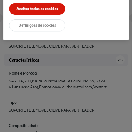
Entrega estimada entre
11/08/2026 e 12/08/2026
Aceitar todos os cookies
Definições de cookies
Informações de Marketing
SUPORTE TELEMOVEL QILIVE PARA VENTILADOR
Características
Nome e Morada
SAS OIA, 200, rue de la Recherche, Le Colibri BP 169, 59650
Villeneuve d'Ascq, France www.auchanretail.com/contact
Tipo
SUPORTE TELEMOVEL QILIVE PARA VENTILADOR
Compatibilidade