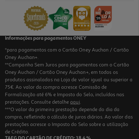
15.99 €/un
15,99 €
Informações para pagamentos ONEY
*para pagamentos com o Cartão Oney Auchan / Cartão
Oney Auchan+.
**Campanha Sem Juros para pagamentos com o Cartão
Oney Auchan / Cartão Oney Auchan+, em todos os
produtos assinalados na Loja de valor igual ou superior a
75€. Ao valor da compra acresce Comissão de
Formalização até 6% e Imposto do Selo, incluídos nas
prestações. Consulte detalhe
aqui
.
Cabo Usbc To 8pin Qilive 600183171 Preto 1.2m 3a Mfi
***O valor da primeira prestação depende do dia da
compra, refletindo o cálculo de juros diários. Ao valor das
14.99 €/un
prestações acresce o Imposto do Selo sobre a utilização
14,99 €
de Crédito.
TAEG DO CARTÃO DE CRÉDITO: 18,4 %