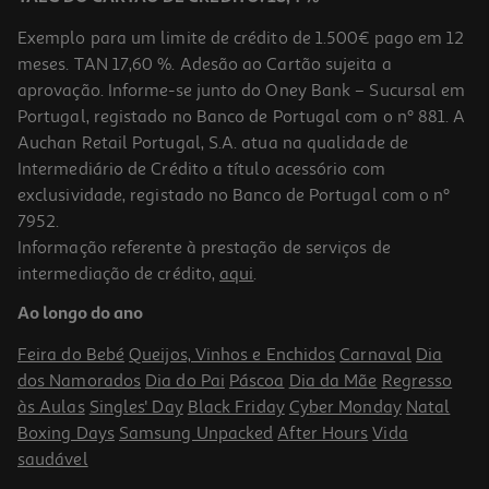
Exemplo para um limite de crédito de 1.500€ pago em 12
meses. TAN 17,60 %. Adesão ao Cartão sujeita a
aprovação. Informe-se junto do Oney Bank – Sucursal em
Portugal, registado no Banco de Portugal com o nº 881. A
Auchan Retail Portugal, S.A. atua na qualidade de
Intermediário de Crédito a título acessório com
exclusividade, registado no Banco de Portugal com o nº
7952.
Informação referente à prestação de serviços de
5.0
(1)
intermediação de crédito,
aqui
.
Cabo Usbc To 8pin Qilive 600183175 Azul Cl 1.2m 3a Mfi
Ao longo do ano
14.99 €/un
Feira do Bebé
Queijos, Vinhos e Enchidos
Carnaval
Dia
14,99 €
dos Namorados
Dia do Pai
Páscoa
Dia da Mãe
Regresso
às Aulas
Singles' Day
Black Friday
Cyber Monday
Natal
Boxing Days
Samsung Unpacked
After Hours
Vida
saudável