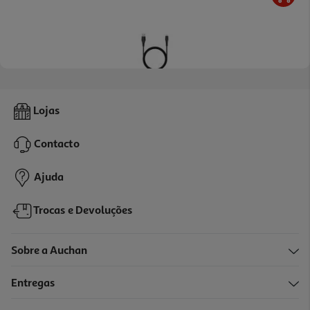
Cabo Usba To 8pin Qilive 600184377 Preto 1.2m 2.4a Mfi
Lojas
16.99 €/un
Contacto
16,99 €
Ajuda
Trocas e Devoluções
Sobre a Auchan
Entregas