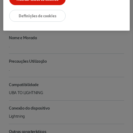
Características
Denominação
Definições de cookies
.
Nome e Morada
.
Precauções Utilização
.
Compatibilidade
UBA TO LIGHTNING
Conexão do dispositivo
Lightning
Outras características