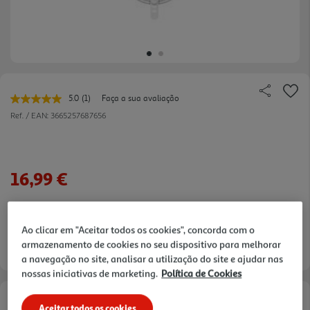
5.0
(1)
Faça a sua avaliação
Leu
uma
Ref. / EAN:
3665257687656
avaliação.
Link
para
a
mesma
16,99 €
página.
Ao clicar em "Aceitar todos os cookies", concorda com o
armazenamento de cookies no seu dispositivo para melhorar
Entrega estimada entre
14/08/2026 e 17/08/2026
a navegação no site, analisar a utilização do site e ajudar nas
nossas iniciativas de marketing.
Política de Cookies
Aceitar todos os cookies