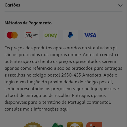
Cartões
Cabo Usbc To 8pin Qilive 600183171 Preto 1.2m 3a Mfi
14.99 €/un
Métodos de Pagamento
14,99 €
Os preços dos produtos apresentados no site Auchan.pt
são os praticados nas compras online. Antes do registo e
autenticação do cliente os preços apresentados servem
apenas como referência e são os praticados para entregas
e recolhas no código postal 2650-435 Amadora. Após o
login e em função da proximidade e do código postal,
serão apresentados os preços em vigor na loja que serve
o local de entrega ou de recolha. Entregas apenas
disponíveis para o território de Portugal continental,
1.0
(1)
consulte mais informações
aqui
.
Cabo Usbc To 8pin Qilive 600183187 Preto 3m 3a Mfi
20.99 €/un