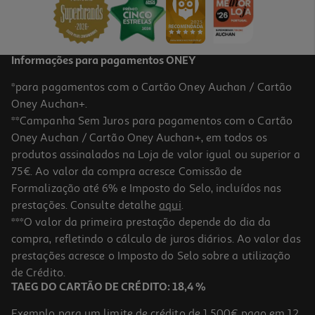
20,99 €
Informações para pagamentos ONEY
*para pagamentos com o Cartão Oney Auchan / Cartão
Oney Auchan+.
**Campanha Sem Juros para pagamentos com o Cartão
Oney Auchan / Cartão Oney Auchan+, em todos os
produtos assinalados na Loja de valor igual ou superior a
75€. Ao valor da compra acresce Comissão de
Formalização até 6% e Imposto do Selo, incluídos nas
prestações. Consulte detalhe
aqui
.
5.0
(1)
Cabo Usbc To 8pin Qilive 600183175 Azul Cl 1.2m 3a Mfi
***O valor da primeira prestação depende do dia da
compra, refletindo o cálculo de juros diários. Ao valor das
14.99 €/un
prestações acresce o Imposto do Selo sobre a utilização
14,99 €
de Crédito.
TAEG DO CARTÃO DE CRÉDITO: 18,4 %
Exemplo para um limite de crédito de 1.500€ pago em 12